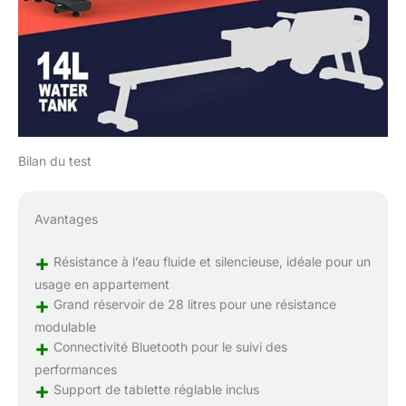
Bilan du test
Avantages
+
Résistance à l’eau fluide et silencieuse, idéale pour un
usage en appartement
+
Grand réservoir de 28 litres pour une résistance
modulable
+
Connectivité Bluetooth pour le suivi des
performances
+
Support de tablette réglable inclus