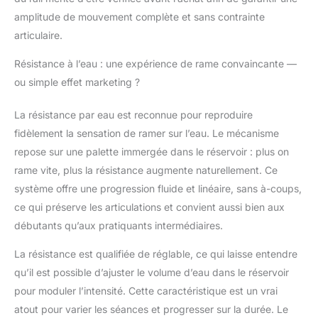
adapté aux utilisateurs jusqu'à 200 cm de
amplitude de mouvement complète et sans contrainte
hauteur, garantit confort et praticité.
Entraînement complet de fitness :
articulaire.
l'utilisation du rameur offre un
Résistance à l’eau : une expérience de rame convaincante —
entraînement physique complet, y compris
l'exercice cardiovasculaire, l'entraînement
ou simple effet marketing ?
musculaire de tout le corps, l'entraînement
de la force et de l'endurance, la
La résistance par eau est reconnue pour reproduire
coordination et l'entraînement de la
fidèlement la sensation de ramer sur l’eau. Le mécanisme
stabilité du tronc, la perte de graisse,
repose sur une palette immergée dans le réservoir : plus on
l'amélioration de la flexibilité et la relaxation
mentale. C'est une méthode d'exercice
rame vite, plus la résistance augmente naturellement. Ce
efficace et à faible impact pour tout le
système offre une progression fluide et linéaire, sans à-coups,
corps, adaptée à différents niveaux de
ce qui préserve les articulations et convient aussi bien aux
fitness et besoins de rééducation. Poignée
débutants qu’aux pratiquants intermédiaires.
robuste et durable : notre rameuse est
fabriquée avec des tubes renforcés et un
La résistance est qualifiée de réglable, ce qui laisse entendre
design robuste de construction, qui
qu’il est possible d’ajuster le volume d’eau dans le réservoir
garantit la stabilité et la durée de vie de la
machine. Par rapport à d'autres rameurs
pour moduler l’intensité. Cette caractéristique est un vrai
sur le marché, notre modèle est non
atout pour varier les séances et progresser sur la durée. Le