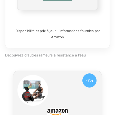
d’un réservoir d’eau extra grand de 28 l,
leader en termes de diamètre, et avec la
même quantité d’eau, la résistance
augmente de 50%, ce qui porte
l’efficacité de votre entraînement à un
tout nouveau niveau ! CAPACITÉ
Disponibilité et prix à jour – informations fournies par
BLUETOOTH : équipé de la technologie
Amazon
Bluetooth, il se connecte facilement
avec des appareils intelligents et offre
aux utilisateurs un suivi pratique des
Découvrez d’autres rameurs à résistance à l’eau
données et une analyse de fitness. 160
kg de capacité de charge : le rameur
VOWVIT se distingue par sa structure
robuste en acier et son exceptionnelle
capacité de charge, ce qui en fait un
-7%
appareil de fitness idéal pour une
utilisation à domicile, particulièrement
adapté pour les utilisateurs jusqu'à 200
cm. Pèse 29,5 kg et a une capacité de
charge jusqu'à 150 kg, ce qui garantit
sécurité et durabilité. La longueur de la