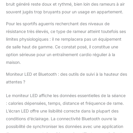
seulement plus grand et plus lourd, mais
bruit généré reste doux et rythmé, bien loin des rameurs à air
dispose également d'un guide en
souvent jugés trop bruyants pour un usage en appartement.
aluminium qui augmente la durée de vie
globale et améliore la surface de
Pour les sportifs aguerris recherchant des niveaux de
glissement pour offrir aux utilisateurs une
expérience d'entraînement plus stable et
résistance très élevés, ce type de rameur atteint toutefois ses
confortable. Garantie complète du service
limites physiologiques : il ne remplacera pas un équipement
client : La machine à ramer VOWVIT FR60
de salle haut de gamme. Ce constat posé, il constitue une
Water Resistance est livrée avec une
option sérieuse pour un entraînement cardio régulier à la
garantie de 2 ans, nous offrons également
maison.
une politique de retour de 30 jours, afin
que vous puissiez demander un retour ou
Moniteur LED et Bluetooth : des outils de suivi à la hauteur des
un échange si vous n'êtes pas satisfait du
produit. Assistance client 24 heures sur
attentes ?
24, support technique professionnel,
instructions détaillées pour l'utilisation et
Le moniteur LED affiche les données essentielles de la séance
tutoriels vidéo garantissent une utilisation
: calories dépensées, temps, distance et fréquence de rame.
sans soucis.
L’écran LED offre une lisibilité correcte dans la plupart des
conditions d’éclairage. La connectivité Bluetooth ouvre la
possibilité de synchroniser les données avec une application