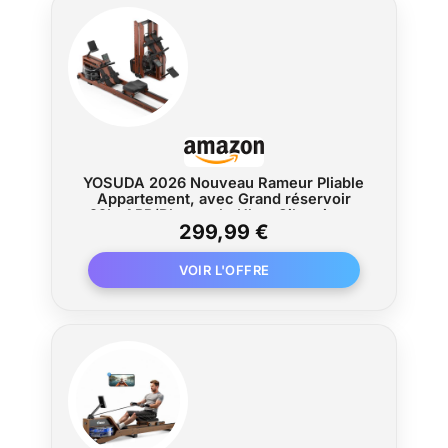
sport 【Rameur Pliable Ludique et Pratique】
Montage rapide, design pliable à 180° pour
gain de place. Esthétique bois chêne
élégante. Support tablette intégré pour
divertissement pendant l'entraînement.
Compatible avec l'application Kinomap pour
des séances motivantes
YOSUDA 2026 Nouveau Rameur Pliable
Appartement, avec Grand réservoir
22L, APP/Bluetooth, Ultra-Silencieux,
299,99 €
Support téléphone réglable, capacité
Max. 190cm/182kg et pré-assemblé à
98%, Rameur a Eau