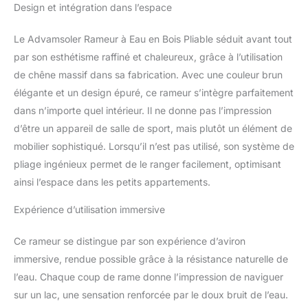
Design et intégration dans l’espace
d'aviron naturel avec des mouvements
fluides. Le double rail stabilisateur anti-
Le Advamsoler Rameur à Eau en Bois Pliable séduit avant tout
basculement et le siège ergonomique
par son esthétisme raffiné et chaleureux, grâce à l’utilisation
assurent confort et sécurité. 6 repères de
niveau d'eau permettent d'ajuster la
de chêne massif dans sa fabrication. Avec une couleur brun
résistance 【Application Smart KINOMAP】
élégante et un design épuré, ce rameur s’intègre parfaitement
Suivez vos performances avec des
dans n’importe quel intérieur. Il ne donne pas l’impression
moniteurs professionnels et la connectivité
d’être un appareil de salle de sport, mais plutôt un élément de
Bluetooth pour l'analyse de données.
Parcourez des paysages virtuels variés (lacs
mobilier sophistiqué. Lorsqu’il n’est pas utilisé, son système de
paisibles, rivières tumultueuses). L'écran LCD
pliage ingénieux permet de le ranger facilement, optimisant
affiche temps, distance, coups/min, total de
ainsi l’espace dans les petits appartements.
coups et calories brûlées 【Équipement
Fitness Complet】20 minutes d’aviron
Expérience d’utilisation immersive
équivalent à 60 minutes de course à pied.
Chaque mouvement sollicite 90% des
Ce rameur se distingue par son expérience d’aviron
muscles, améliorant endurance, système
immersive, rendue possible grâce à la résistance naturelle de
cardiovasculaire et silhouette. Conçu pour
protéger les articulations, adapté à tous
l’eau. Chaque coup de rame donne l’impression de naviguer
âges. Alternative économique aux salles de
sur un lac, une sensation renforcée par le doux bruit de l’eau.
sport 【Rameur Pliable Ludique et Pratique】