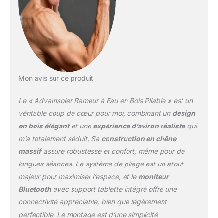
Bluetooth pour l'analyse de données.
Parcourez des paysages virtuels variés (lacs
paisibles, rivières tumultueuses). L'écran LCD
affiche temps, distance, coups/min, total de
coups et calories brûlées 【Équipement
Fitness Complet】20 minutes d’aviron
équivalent à 60 minutes de course à pied.
Mon avis sur ce produit
Chaque mouvement sollicite 90% des
muscles, améliorant endurance, système
Le « Advamsoler Rameur à Eau en Bois Pliable » est un
cardiovasculaire et silhouette. Conçu pour
protéger les articulations, adapté à tous
véritable coup de cœur pour moi, combinant un
design
âges. Alternative économique aux salles de
en bois élégant
et une
expérience d’aviron réaliste
qui
sport 【Rameur Pliable Ludique et Pratique】
m’a totalement séduit. Sa
construction en chêne
Montage rapide, design pliable à 180° pour
massif
assure robustesse et confort, même pour de
gain de place. Esthétique bois chêne
élégante. Support tablette intégré pour
longues séances. Le système de pliage est un atout
divertissement pendant l'entraînement.
majeur pour maximiser l’espace, et le
moniteur
Compatible avec l'application Kinomap pour
Bluetooth
avec support tablette intégré offre une
des séances motivantes
connectivité appréciable, bien que légèrement
perfectible. Le montage est d’une simplicité