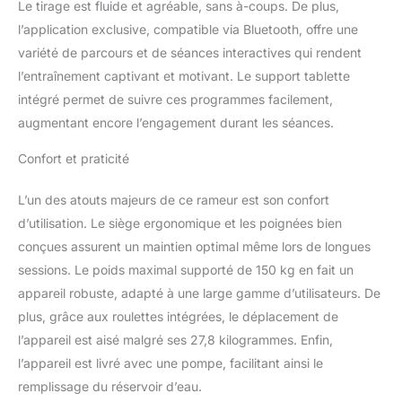
Le tirage est fluide et agréable, sans à-coups. De plus,
Montage rapide, design pliable à 180° pour
l’application exclusive, compatible via Bluetooth, offre une
gain de place. Esthétique bois chêne
élégante. Support tablette intégré pour
variété de parcours et de séances interactives qui rendent
divertissement pendant l'entraînement.
l’entraînement captivant et motivant. Le support tablette
Compatible avec l'application Kinomap pour
intégré permet de suivre ces programmes facilement,
des séances motivantes
augmentant encore l’engagement durant les séances.
Confort et praticité
L’un des atouts majeurs de ce rameur est son confort
d’utilisation. Le siège ergonomique et les poignées bien
conçues assurent un maintien optimal même lors de longues
sessions. Le poids maximal supporté de 150 kg en fait un
appareil robuste, adapté à une large gamme d’utilisateurs. De
plus, grâce aux roulettes intégrées, le déplacement de
l’appareil est aisé malgré ses 27,8 kilogrammes. Enfin,
l’appareil est livré avec une pompe, facilitant ainsi le
remplissage du réservoir d’eau.