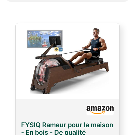
agréable, sans distractions causées par le
bruit et les vacillements FYSIQ - Support :
votre satisfaction est notre objectif,
découvrez comment FYSIQ rend votre
entraînement à domicile plus efficace,
confortable et excitant. Profitez de 2 ans de
pièces de rechange gratuites et d'un service
client à vie ! Si vous avez des questions ou
des problèmes, notre équipe de service est
prête à répondre dans les 24 heures. Votre
satisfaction est notre priorité absolue
FYSIQ Rameur pour la maison
- En bois - De qualité