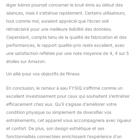
bruit et les vacillements FYSIQ - Support :
léger bémol pourrait concerner le bruit émis au début des
votre satisfaction est notre objectif,
séances, mais il s’atténue rapidement. Certains utilisateurs,
découvrez comment FYSIQ rend votre
tout comme moi, auraient apprécié que l’écran soit
entraînement à domicile plus efficace,
rétroéclairé pour une meilleure lisibilité des données.
confortable et excitant. Profitez de 2 ans de
pièces de rechange gratuites et d'un service
Cependant, compte tenu de la qualité de fabrication et des
client à vie ! Si vous avez des questions ou
performances, le rapport qualité-prix reste excellent, avec
des problèmes, notre équipe de service est
une satisfaction reflétée par une note moyenne de 4, 4 sur 5
prête à répondre dans les 24 heures. Votre
étoiles sur Amazon.
satisfaction est notre priorité absolue
Un allié pour vos objectifs de fitness
En conclusion, le rameur à eau FYSIQ s’affirme comme un
excellent investissement pour ceux qui souhaitent s’entraîner
efficacement chez eux. Qu’il s’agisse d’améliorer votre
condition physique ou simplement de diversifier vos
entraînements, cet appareil vous accompagnera avec rigueur
et confort. De plus, son design esthétique et ses
fonctionnalités connectées enrichissent l’expérience d’un