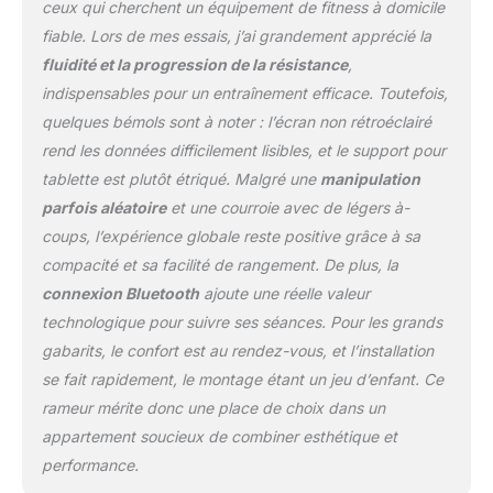
un contrôle de fitness ultime : avec le
ceux qui cherchent un équipement de fitness à domicile
moniteur compatible Bluetooth, vous gardez
fiable. Lors de mes essais, j’ai grandement apprécié la
toujours un œil sur vos mesures de remise
fluidité et la progression de la résistance
,
en forme. Suivez en toute transparence les
indispensables pour un entraînement efficace. Toutefois,
statistiques d'entraînement importantes
quelques bémols sont à noter : l’écran non rétroéclairé
telles que le temps, la vitesse, la distance, les
calories brûlées, le nombre de battements, le
rend les données difficilement lisibles, et le support pour
pouls et le SPM (battements par minute).
tablette est plutôt étriqué. Malgré une
manipulation
Grâce à la compatibilité avec l'application
parfois aléatoire
et une courroie avec de légers à-
Kinomap, profitez d'entraînements interactifs
coups, l’expérience globale reste positive grâce à sa
et d'itinéraires mondiaux qui rendent votre
entraînement encore plus excitant. Parfait
compacité et sa facilité de rangement. De plus, la
pour atteindre vos objectifs de fitness
connexion Bluetooth
ajoute une réelle valeur
Profitez d'une stabilité supérieure : design à
technologique pour suivre ses séances. Pour les grands
double rail pour un plaisir de rameur en
gabarits, le confort est au rendez-vous, et l’installation
douceur ! Profitez d'une stabilité et d'une
douceur supérieures avec le design à double
se fait rapidement, le montage étant un jeu d’enfant. Ce
rail. Le siège est équipé de deux jeux de
rameur mérite donc une place de choix dans un
quatre roulettes qui garantissent un
appartement soucieux de combiner esthétique et
mouvement de glisse silencieux et silencieux
performance.
à chaque coup. Ce design augmente votre
confort et permet une séance de rameur plus