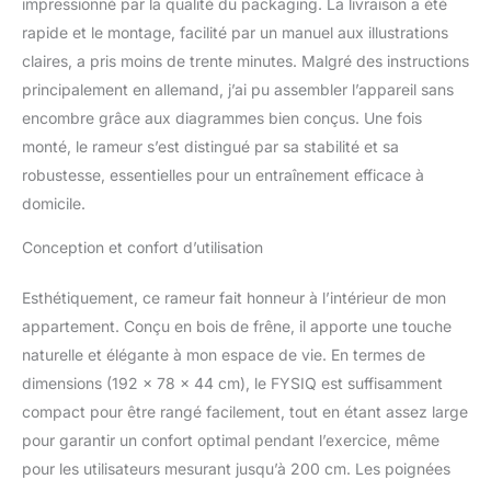
impressionné par la qualité du packaging. La livraison a été
durabilité exceptionnelles. À chaque achat,
vous soutenez une gestion forestière
rapide et le montage, facilité par un manuel aux illustrations
responsable. La construction robuste offre
claires, a pris moins de trente minutes. Malgré des instructions
non seulement un aspect attrayant, mais
principalement en allemand, j’ai pu assembler l’appareil sans
aussi une performance durable. Avec une
encombre grâce aux diagrammes bien conçus. Une fois
capacité de charge impressionnante de 182
kg, vous pouvez vous entraîner en toute
monté, le rameur s’est distingué par sa stabilité et sa
confiance Entraînement confortable pour
robustesse, essentielles pour un entraînement efficace à
toutes les tailles. Le design innovant du rail
domicile.
surélevé soulève le siège à 32 cm du sol, ce
qui facilite l'assise, le lever et protège les
Conception et confort d’utilisation
genoux. Cette position assise plus élevée
améliore votre posture d'aviron et réduit la
Esthétiquement, ce rameur fait honneur à l’intérieur de mon
charge sur le bas du dos, ce qui rend votre
appartement. Conçu en bois de frêne, il apporte une touche
entraînement plus confortable et plus
ergonomique. Avec une longueur de rail de
naturelle et élégante à mon espace de vie. En termes de
105 cm, il est idéal pour les utilisateurs
dimensions (192 x 78 x 44 cm), le FYSIQ est suffisamment
jusqu'à 2 m. Un must pour tous ceux qui
compact pour être rangé facilement, tout en étant assez large
apprécient un entraînement efficace et
pour garantir un confort optimal pendant l’exercice, même
agréable Moniteur intelligent Bluetooth pour
un contrôle de fitness ultime : avec le
pour les utilisateurs mesurant jusqu’à 200 cm. Les poignées
moniteur compatible Bluetooth, vous gardez