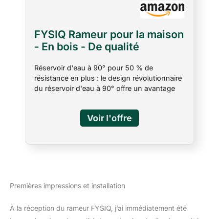
FYSIQ Rameur pour la maison
- En bois - De qualité
supérieure - Avec réservoir
Réservoir d'eau à 90° pour 50 % de
d'eau à 90° pour 50 % de
résistance en plus : le design révolutionnaire
résistance en plus - Avec
du réservoir d'eau à 90° offre un avantage
écran Bluetooth - Taille
décisif par rapport aux réservoirs plats
maximale de l'utilisateur :
traditionnels, en augmentant la résistance de
200 cm - Gris
50 % impressionnante. Cette résistance
supplémentaire vous permet de réaliser des
séances d'entraînement plus difficiles et
efficaces, que vous soyez un athlète
expérimenté ou un débutant en fitness. Vous
pouvez ainsi développer plus rapidement
votre force et votre endurance Construction
Premières impressions et installation
robuste et de qualité supérieure : fabriqué en
chêne massif certifié FSC, le rameur d'eau
À la réception du rameur FYSIQ, j’ai immédiatement été
FYSIQ FR80 convainc par sa qualité et sa