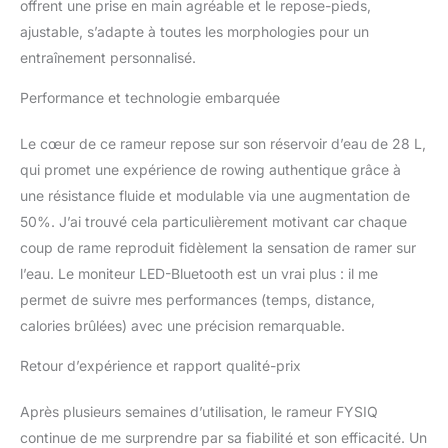
offrent une prise en main agréable et le repose-pieds,
toujours un œil sur vos mesures de remise
ajustable, s’adapte à toutes les morphologies pour un
en forme. Suivez en toute transparence les
entraînement personnalisé.
statistiques d'entraînement importantes
telles que le temps, la vitesse, la distance, les
Performance et technologie embarquée
calories brûlées, le nombre de battements, le
pouls et le SPM (battements par minute).
Le cœur de ce rameur repose sur son réservoir d’eau de 28 L,
Grâce à la compatibilité avec l'application
Kinomap, profitez d'entraînements interactifs
qui promet une expérience de rowing authentique grâce à
et d'itinéraires mondiaux qui rendent votre
une résistance fluide et modulable via une augmentation de
entraînement encore plus excitant. Parfait
50%. J’ai trouvé cela particulièrement motivant car chaque
pour atteindre vos objectifs de fitness
coup de rame reproduit fidèlement la sensation de ramer sur
Profitez d'une stabilité supérieure : design à
double rail pour un plaisir de rameur en
l’eau. Le moniteur LED-Bluetooth est un vrai plus : il me
douceur ! Profitez d'une stabilité et d'une
permet de suivre mes performances (temps, distance,
douceur supérieures avec le design à double
calories brûlées) avec une précision remarquable.
rail. Le siège est équipé de deux jeux de
quatre roulettes qui garantissent un
Retour d’expérience et rapport qualité-prix
mouvement de glisse silencieux et silencieux
à chaque coup. Ce design augmente votre
Après plusieurs semaines d’utilisation, le rameur FYSIQ
confort et permet une séance de rameur plus
continue de me surprendre par sa fiabilité et son efficacité. Un
agréable, sans distractions causées par le