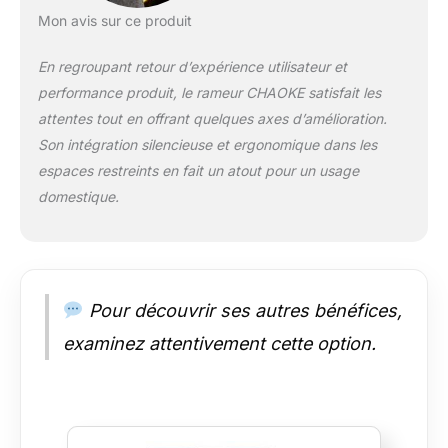
Mon avis sur ce produit
entraînement. La conception à double
rail améliore la sécurité et la stabilité
pendant l'exercice. Vous pouvez ainsi
En regroupant retour d’expérience utilisateur et
vous concentrer sur votre entraînement
performance produit, le rameur CHAOKE satisfait les
et le rendre plus agréable.
𝙍𝘼𝙈𝙀𝙐𝙍
attentes tout en offrant quelques axes d’amélioration.
𝙋𝙍𝙊𝙁𝙀𝙎𝙎𝙄𝙊𝙉𝙉𝙀𝙇 : Notre rameur
Son intégration silencieuse et ergonomique dans les
dispose de 16 niveaux de résistance.
Que vous soyez débutant ou
espaces restreints en fait un atout pour un usage
professionnel, vous trouverez l'intensité
domestique.
qui vous convient. Chaque
entraînement correspond précisément à
vos objectifs et améliore efficacement
votre condition physique. Chaque
mouvement améliore votre endurance,
Pour découvrir ses autres bénéfices,
votre force et votre condition physique
générale.
𝙀́𝘾𝙍𝘼𝙉 𝙇𝘾𝘿
examinez attentivement cette option.
𝙄𝙉𝙏𝙀𝙇𝙇𝙄𝙂𝙀𝙉𝙏 𝙀𝙏 𝘿𝙀𝙎𝙄𝙂𝙉
𝘾𝙊𝙉𝙁𝙊𝙍𝙏𝘼𝘽𝙇𝙀 : L'écran LCD
multifonction affiche des statistiques
sur le temps, la distance, le nombre, le
total et les calories pour suivre votre