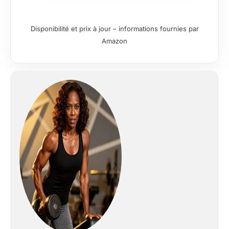
leader dans le secteur des rameurs et
est très appréciée des athlètes et des
professionnels du fitness du monde
Disponibilité et prix à jour – informations fournies par
entier.
𝘾𝙊𝙉𝙉𝙀𝘾𝙏𝙀𝙕
Amazon
𝙄𝙉𝙏𝙀𝙇𝙇𝙄𝙂𝙀𝙈𝙈𝙀𝙉𝙏 𝙇𝙀𝙎
𝘼𝙋𝙋𝙇𝙄𝘾𝘼𝙏𝙄𝙊𝙉𝙎 𝙀𝙏 𝙎𝙐𝙄𝙑𝙀𝙕 𝙇𝙀𝙎
𝘿𝙊𝙉𝙉𝙀́𝙀𝙎 : Les rameurs CHAOKE
peuvent être connectés à des
applications comme Kinomap et EXR.
Ces technologies intelligentes vous
offrent des possibilités d'entraînement
interactives directement chez vous.
Suivez vos progrès en temps réel et
améliorez votre expérience
d'entraînement grâce à des séances
virtuelles interactives, des compétitions
et des défis personnalisés.
𝙍𝘼𝙈𝙀𝙐𝙍
𝙎𝙄𝙇𝙀𝙉𝘾𝙄𝙀𝙐𝙓 𝙀𝙏 𝙎𝙏𝘼𝘽𝙇𝙀 : Le système
de volant d'inertie magnétique amélioré
et la conception unique à double rail
vous permettent de ramer sans bruit,
sans déranger les autres pendant votre