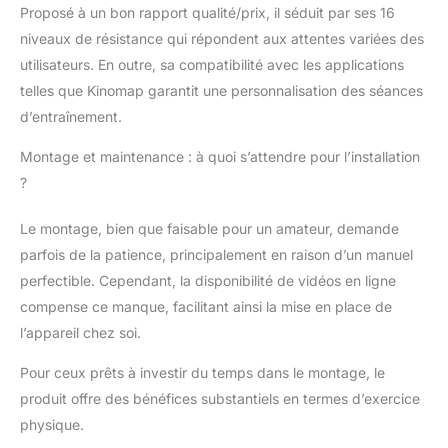
vous soyez débutant ou professionnel,
Proposé à un bon rapport qualité/prix, il séduit par ses 16
vous trouverez l'intensité qui vous
niveaux de résistance qui répondent aux attentes variées des
convient. Chaque entraînement
utilisateurs. En outre, sa compatibilité avec les applications
correspond précisément à vos objectifs et
améliore efficacement votre condition
telles que Kinomap garantit une personnalisation des séances
physique. Chaque mouvement améliore
d’entraînement.
votre endurance, votre force et votre
condition physique générale.
𝙀́𝘾𝙍𝘼𝙉
Montage et maintenance : à quoi s’attendre pour l’installation
𝙇𝘾𝘿 𝙄𝙉𝙏𝙀𝙇𝙇𝙄𝙂𝙀𝙉𝙏 𝙀𝙏 𝘿𝙀𝙎𝙄𝙂𝙉
?
𝘾𝙊𝙉𝙁𝙊𝙍𝙏𝘼𝘽𝙇𝙀 : L'écran LCD
multifonction affiche des statistiques sur le
Le montage, bien que faisable pour un amateur, demande
temps, la distance, le nombre, le total et les
parfois de la patience, principalement en raison d’un manuel
calories pour suivre votre progression
pendant l'aviron. La pédale antidérapante
perfectible. Cependant, la disponibilité de vidéos en ligne
élargie soutient fermement chaque pas, et
compense ce manque, facilitant ainsi la mise en place de
le coussin ergonomique et moelleux vous
l’appareil chez soi.
assure un confort optimal même après
une longue pratique. Faites de chaque
Pour ceux prêts à investir du temps dans le montage, le
aviron un plaisir!
𝙁𝘼𝘾𝙄𝙇𝙀 𝘼̀
produit offre des bénéfices substantiels en termes d’exercice
𝘿𝙀́𝙋𝙇𝘼𝘾𝙀𝙍 𝙀𝙏 𝙍𝘼𝙋𝙄𝘿𝙀 𝘼̀ 𝘼𝙎𝙎𝙀𝙈𝘽𝙇𝙀𝙍
physique.
: Grâce à sa conception pré-assemblée à
80 %, l'installation s'effectue en 20