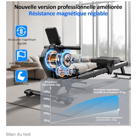
minutes et vous pouvez commencer votre
séance de fitness immédiatement ! Des
roulettes de transport intégrées en bas
facilitent le déplacement et permettent un
gain de place. De plus, ce modèle convient
aux personnes de différentes tailles, de
162 cm à 195 cm, ce qui le rend idéal pour
une utilisation à domicile ou en salle de
sport.
𝘽𝙍𝙐̂𝙇𝙀-𝙂𝙍𝘼𝙄𝙎𝙎𝙀𝙎 𝙋𝙐𝙄𝙎𝙎𝘼𝙉𝙏,
𝙁𝘼𝘾̧𝙊𝙉𝙉𝘼𝙉𝙏 𝙐𝙉 𝘾𝙊𝙍𝙋𝙎 𝙁𝙀𝙍𝙈𝙀 : 30
minutes d'aviron équivalent à une heure
de jogging. Le rameur Chaoke active
efficacement vos groupes musculaires,
sollicite l'ensemble de votre corps
simultanément, améliore efficacement
votre activité aérobique et vous aide à
perdre de la graisse ou à développer votre
plasticité.
𝙎𝙀𝙍𝙑𝙄𝘾𝙀 𝘼𝙋𝙍𝙀̀𝙎-𝙑𝙀𝙉𝙏𝙀
𝙋𝙍𝙊𝙁𝙀𝙎𝙎𝙄𝙊𝙉𝙉𝙀𝙇 : CHAOKE s'engage à
fournir à ses clients les meilleurs services
Bilan du test
et produits. Nous offrons une garantie de