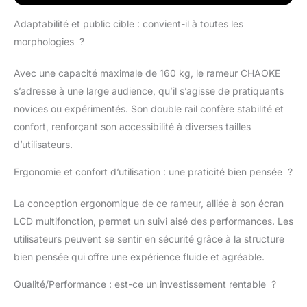
peuvent être connectés à des applications
comme Kinomap et EXR. Ces technologies
Adaptabilité et public cible : convient-il à toutes les
intelligentes vous offrent des possibilités
morphologies ?
d'entraînement interactives directement
chez vous. Suivez vos progrès en temps
Avec une capacité maximale de 160 kg, le rameur CHAOKE
réel et améliorez votre expérience
s’adresse à une large audience, qu’il s’agisse de pratiquants
d'entraînement grâce à des séances
novices ou expérimentés. Son double rail confère stabilité et
virtuelles interactives, des compétitions et
des défis personnalisés.
𝙍𝘼𝙈𝙀𝙐𝙍
confort, renforçant son accessibilité à diverses tailles
𝙎𝙄𝙇𝙀𝙉𝘾𝙄𝙀𝙐𝙓 𝙀𝙏 𝙎𝙏𝘼𝘽𝙇𝙀 : Le système
d’utilisateurs.
de volant d'inertie magnétique amélioré et
la conception unique à double rail vous
Ergonomie et confort d’utilisation : une praticité bien pensée ?
permettent de ramer sans bruit, sans
déranger les autres pendant votre
La conception ergonomique de ce rameur, alliée à son écran
entraînement. La conception à double rail
LCD multifonction, permet un suivi aisé des performances. Les
améliore la sécurité et la stabilité pendant
l'exercice. Vous pouvez ainsi vous
utilisateurs peuvent se sentir en sécurité grâce à la structure
concentrer sur votre entraînement et le
bien pensée qui offre une expérience fluide et agréable.
rendre plus agréable.
𝙍𝘼𝙈𝙀𝙐𝙍
𝙋𝙍𝙊𝙁𝙀𝙎𝙎𝙄𝙊𝙉𝙉𝙀𝙇 : Notre rameur
Qualité/Performance : est-ce un investissement rentable ?
dispose de 16 niveaux de résistance. Que