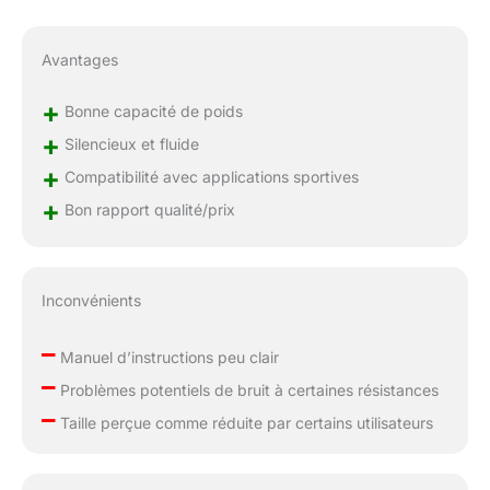
cinq ans. Pour toute question, n'hésitez
pas à nous contacter. Notre service client
Avantages
professionnel est toujours à votre
disposition.
+
Bonne capacité de poids
+
Silencieux et fluide
+
Compatibilité avec applications sportives
+
Bon rapport qualité/prix
Inconvénients
–
Manuel d’instructions peu clair
–
Problèmes potentiels de bruit à certaines résistances
–
Taille perçue comme réduite par certains utilisateurs