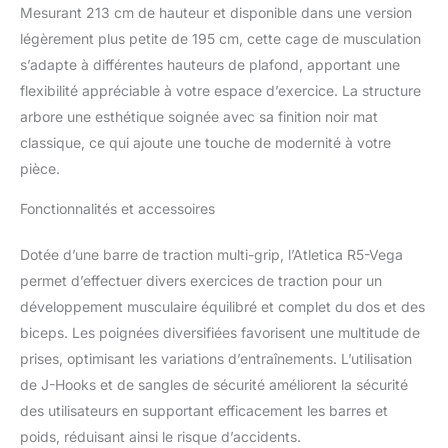
du rack.
La structure a été
Mesurant 213 cm de hauteur et disponible dans une version
testée jusqu’à 700 kg et offre
légèrement plus petite de 195 cm, cette cage de musculation
une stabilité suffisante, même
s’adapte à différentes hauteurs de plafond, apportant une
pour les exercices de
flexibilité appréciable à votre espace d’exercice. La structure
powerlifting exigeants et
lourds.
arbore une esthétique soignée avec sa finition noir mat
classique, ce qui ajoute une touche de modernité à votre
pièce.
Fonctionnalités et accessoires
Dotée d’une barre de traction multi-grip, l’Atletica R5-Vega
permet d’effectuer divers exercices de traction pour un
développement musculaire équilibré et complet du dos et des
biceps. Les poignées diversifiées favorisent une multitude de
prises, optimisant les variations d’entraînements. L’utilisation
de J-Hooks et de sangles de sécurité améliorent la sécurité
des utilisateurs en supportant efficacement les barres et
poids, réduisant ainsi le risque d’accidents.