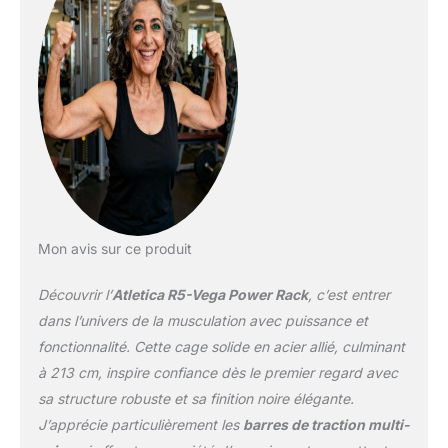
les plafonds plus bas et en
213 cm de hauteur standard.
La profondeur du cadre
est de 168 cm, suffisante
pour accueillir une banquette
inclinée complète et une banc
de musculation à l'intérieur
du rack.
La structure a été
testée jusqu’à 700 kg et offre
une stabilité suffisante, même
pour les exercices de
Mon avis sur ce produit
powerlifting exigeants et
lourds.
Découvrir l’
Atletica R5-Vega Power Rack
, c’est entrer
dans l’univers de la musculation avec puissance et
fonctionnalité. Cette cage solide en acier allié, culminant
à 213 cm, inspire confiance dès le premier regard avec
sa structure robuste et sa finition noire élégante.
J’apprécie particulièrement les
barres de traction multi-