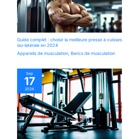
femme et homme.
Transformez votre maison
en home gym avec ce
matériel sport maison
pratique et efficace.
Guide complet : choisir la meilleure presse à cuisses
iso-latérale en 2024
Appareils de musculation
,
Bancs de musculation
Sep
17
2024