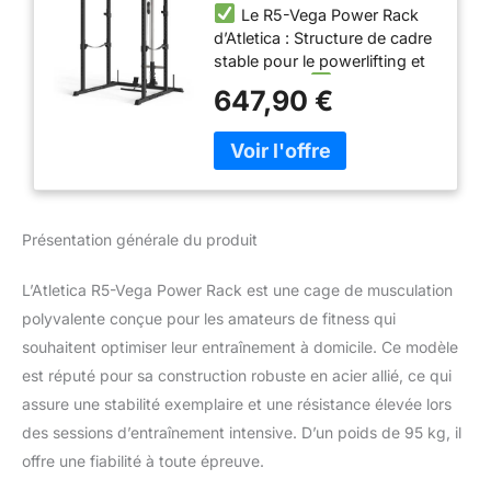
Le R5-Vega Power Rack
213 cm
d’Atletica : Structure de cadre
stable pour le powerlifting et
plus encore.
La cage à
647,90 €
squat de R5-Vega mesure 118
cm et est donc idéale pour
poser facilement les haltères
olympiques, mais aussi les
barres spéciales avec des
dimensions intérieures à
Présentation générale du produit
partir de 123 cm.
Nous
proposons la cage de
L’Atletica R5-Vega Power Rack est une cage de musculation
musculation R5-Vega en
deux hauteurs : 195 cm pour
polyvalente conçue pour les amateurs de fitness qui
les plafonds plus bas et en
souhaitent optimiser leur entraînement à domicile. Ce modèle
213 cm de hauteur standard.
est réputé pour sa construction robuste en acier allié, ce qui
La profondeur du cadre
assure une stabilité exemplaire et une résistance élevée lors
est de 168 cm, suffisante
pour accueillir une banquette
des sessions d’entraînement intensive. D’un poids de 95 kg, il
inclinée complète et une banc
offre une fiabilité à toute épreuve.
de musculation à l'intérieur