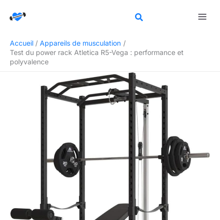
Aller
R
au
e
contenu
c
Accueil
Appareils de musculation
h
Test du power rack Atletica R5-Vega : performance et
e
polyvalence
r
c
h
e
r