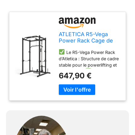
ATLETICA R5-Vega
Power Rack Cage de
Musculation, Hauteur
Le R5-Vega Power Rack
213 cm
d’Atletica : Structure de cadre
stable pour le powerlifting et
plus encore.
La cage à
647,90 €
squat de R5-Vega mesure 118
cm et est donc idéale pour
poser facilement les haltères
olympiques, mais aussi les
barres spéciales avec des
dimensions intérieures à
partir de 123 cm.
Nous
proposons la cage de
musculation R5-Vega en
deux hauteurs : 195 cm pour