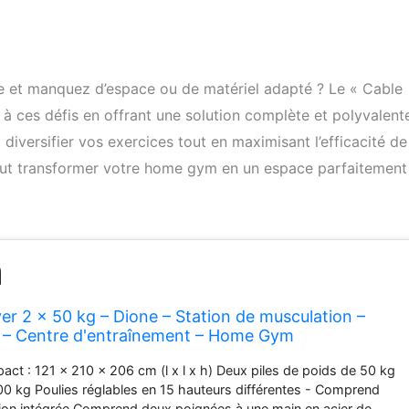
e et manquez d’espace ou de matériel adapté ? Le « Cable
 ces défis en offrant une solution complète et polyvalent
iversifier vos exercices tout en maximisant l’efficacité de
t transformer votre home gym en un espace parfaitement
er 2 x 50 kg – Dione – Station de musculation –
e – Centre d'entraînement – Home Gym
act : 121 x 210 x 206 cm (l x l x h) Deux piles de poids de 50 kg
00 kg Poulies réglables en 15 hauteurs différentes - Comprend
tion intégrée Comprend deux poignées à une main en acier de