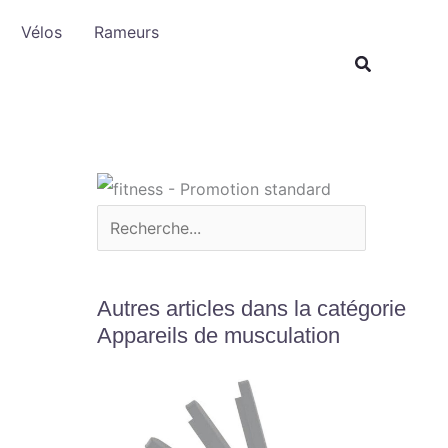
R
Vélos
Rameurs
e
c
h
e
r
c
h
e
r
Autres articles dans la catégorie
Appareils de musculation