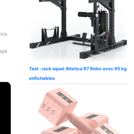
ncs
oppé
Test : rack squat Atletica R7 Rider avec 95 kg
enfichables
e