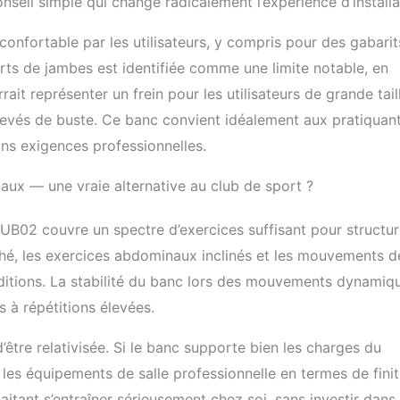
onseil simple qui change radicalement l’expérience d’installa
confortable par les utilisateurs, y compris pour des gabarit
ts de jambes est identifiée comme une limite notable, en
ait représenter un frein pour les utilisateurs de grande tail
elevés de buste. Ce banc convient idéalement aux pratiquan
ans exigences professionnelles.
ux — une vraie alternative au club de sport ?
B02 couvre un spectre d’exercices suffisant pour structur
hé, les exercices abdominaux inclinés et les mouvements d
ditions. La stabilité du banc lors des mouvements dynamiq
 à répétitions élevées.
être relativisée. Si le banc supporte bien les charges du
c les équipements de salle professionnelle en termes de finit
haitant s’entraîner sérieusement chez soi, sans investir dans