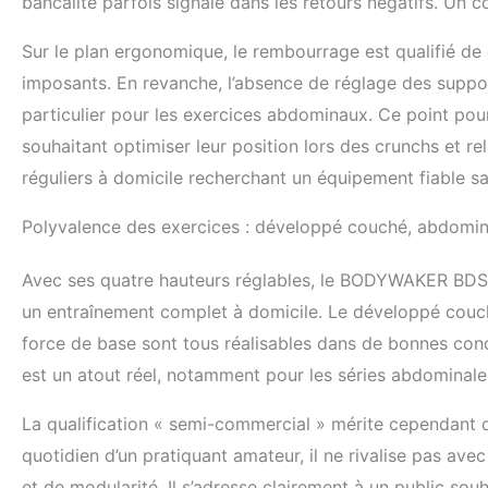
bancalité parfois signalé dans les retours négatifs. Un c
Sur le plan ergonomique, le rembourrage est qualifié de 
imposants. En revanche, l’absence de réglage des suppor
particulier pour les exercices abdominaux. Ce point pourr
souhaitant optimiser leur position lors des crunchs et r
réguliers à domicile recherchant un équipement fiable s
Polyvalence des exercices : développé couché, abdomina
Avec ses quatre hauteurs réglables, le BODYWAKER BDSU
un entraînement complet à domicile. Le développé couc
force de base sont tous réalisables dans de bonnes con
est un atout réel, notamment pour les séries abdominales
La qualification « semi-commercial » mérite cependant d’
quotidien d’un pratiquant amateur, il ne rivalise pas ave
et de modularité. Il s’adresse clairement à un public sou