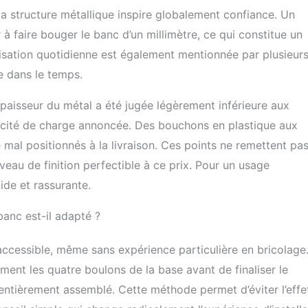
soutien supérieurs, en particulier pour les
structure métallique inspire globalement confiance. Un
e grande taille, par rapport aux planches
 à faire bouger le banc d’un millimètre, ce qui constitue un
tandard. Caractéristiques avancées
t du tronc : équipé d'une poignée de crunch
tilisation quotidienne est également mentionnée par plusieur
banc excelle dans les exercices de
e dans le temps.
du tronc tels que les crunches inversées,
 jambes et les abdominaux, surpassant les
épaisseur du métal a été jugée légèrement inférieure aux
minales typiques. Solution de fitness
pacité de charge annoncée. Des bouchons en plastique aux
 au-delà des entraînements abdominaux, ce
alement de développé couché et
al positionnés à la livraison. Ces points ne remettent pa
de musculation, offrant une solution
iveau de finition perfectible à ce prix. Pour un usage
ym à domicile pour les exercices de base
corps. Soutenu par une garantie de
ide et rassurante.
 100 % et un service client 5 étoiles, c'est un
ci à votre routine de fitness.
banc est-il adapté ?
cessible, même sans expérience particulière en bricolage
ement les quatre boulons de la base avant de finaliser le
 entièrement assemblé. Cette méthode permet d’éviter l’effe