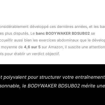
considérablement développé ces dernières années, et les ba
es plus disputés. Le
banc BODYWAKER BDSUB02
se
cueillir aussi bien les exercices abdominaux que le dével
te moyenne de
4,6 sur 5
sur Amazon, il suscite une attention
els pour établir un verdict objectif.
t polyvalent pour structurer votre entraînement
raisonnable, le BODYWAKER BDSUB02 mérite un