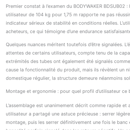
confort et un 
Premier constat à l’examen du BODYWAKER BDSUB02 : la 
utilisateurs d
utilisateur de 104 kg pour 1,75 m rapporte ne pas réussir
abdominales s
d'entraînemen
indicateur sérieux de stabilité en conditions réelles. L’u
inversée, ce 
acheteurs, ce qui témoigne d’une endurance satisfaisant
renforcement 
les levées de
Quelques nuances méritent toutefois d’être signalées. L’
machines abdo
attentes de certains utilisateurs, compte tenu de la ca
polyvalente :
banc sert ég
extrémités des tubes ont également été signalés comme m
d'équipement 
cause la fonctionnalité du produit, mais ils révèlent un n
complète de g
et de tout le 
domestique régulier, la structure demeure néanmoins sol
satisfaction à
ajout sans sou
Montage et ergonomie : pour quel profil d’utilisateur ce 
L’assemblage est unanimement décrit comme rapide et ac
utilisateur a partagé une astuce précieuse : serrer légèr
montage, puis les serrer définitivement une fois le banc