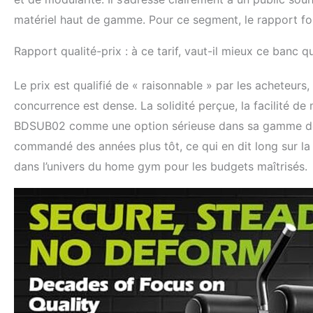
matériel haut de gamme. Pour ce segment, le rapport fon
Rapport qualité-prix : à ce tarif, vaut-il mieux ce banc 
Le prix est qualifié de « raisonnable » par les acheteurs
concurrence est dense. La solidité perçue, la facilité 
BDSUB02 comme une option sérieuse dans sa gamme de prix
commandé des années plus tôt, ce qui en dit long sur la 
dans l’univers du home gym pour les budgets maîtrisés.