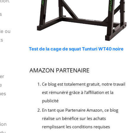
tion.
s
le ou
ts
Test de la cage de squat Tunturi WT40 noire
er
e
ues
ion
 du