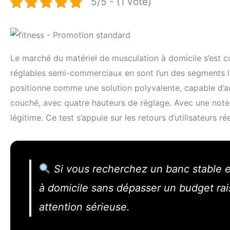
5/5 - (1 vote)
Le marché du matériel de musculation à domicile s’est 
réglables semi-commerciaux en sont l’un des segments l
positionne comme une solution polyvalente, capable d’ac
couché, avec quatre hauteurs de réglage. Avec une no
légitime. Ce test s’appuie sur les retours d’utilisateurs ré
Si vous recherchez un banc stable e
à domicile sans dépasser un budget 
attention sérieuse.