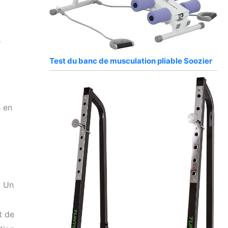
s
Test du banc de musculation pliable Soozier
s en
. Un
t de