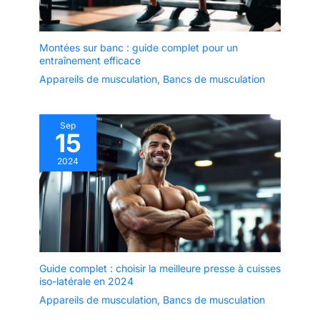
Montées sur banc : guide complet pour un
entraînement efficace
Appareils de musculation
,
Bancs de musculation
Sep
15
2024
Guide complet : choisir la meilleure presse à cuisses
iso-latérale en 2024
Appareils de musculation
,
Bancs de musculation