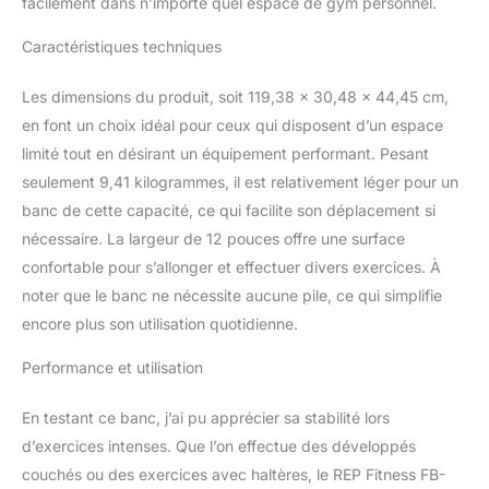
facilement dans n’importe quel espace de gym personnel.
sont pas en cours d'utilisation. Le pad est
recouvert d'ultra-résistant, vinyle durable qui
Caractéristiques techniques
se nettoie rapidement et facilement.
Dimensions: 47x12x17.5 pouces
Les dimensions du produit, soit 119,38 x 30,48 x 44,45 cm,
en font un choix idéal pour ceux qui disposent d’un espace
limité tout en désirant un équipement performant. Pesant
seulement 9,41 kilogrammes, il est relativement léger pour un
banc de cette capacité, ce qui facilite son déplacement si
nécessaire. La largeur de 12 pouces offre une surface
confortable pour s’allonger et effectuer divers exercices. À
noter que le banc ne nécessite aucune pile, ce qui simplifie
encore plus son utilisation quotidienne.
Performance et utilisation
En testant ce banc, j’ai pu apprécier sa stabilité lors
d’exercices intenses. Que l’on effectue des développés
couchés ou des exercices avec haltères, le REP Fitness FB-