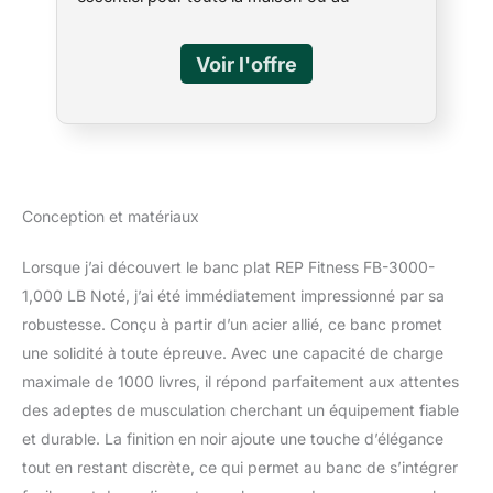
gymnase commercial léger. Conçu pour être
utilisé avec des haltères, machines smith,
des cages ou des supports électriques.
support idéal pour le levage: le pad mesure
12 pouces de large, et la base de 16 pouces
stable le rend idéal pour soutenir le dos et la
jambe pendant lecteur de presse banc. Câ €
s confortable pour se reposer sur mais
durable et robuste en charge. La surface
Conception et matériaux
supérieure du tampon est de 17,5 à partir du
sol. Matériaux de qualité: notre banc plat est
Lorsque j’ai découvert le banc plat REP Fitness FB-3000-
construit à partir 11 acier de calibre avec une
1,000 LB Noté, j’ai été immédiatement impressionné par sa
couche de base de contreplaqué épais (pas
de panneaux de particules comme nos
robustesse. Conçu à partir d’un acier allié, ce banc promet
concurrents), noyau en mousse dense, et
une solidité à toute épreuve. Avec une capacité de charge
une couche supérieure souple pour le
maximale de 1000 livres, il répond parfaitement aux attentes
mélange parfait de soutien et de confort où
des adeptes de musculation cherchant un équipement fiable
vous en avez besoin. Facile à nettoyer et à
ranger: à 45 livres, vous pouvez vous
et durable. La finition en noir ajoute une touche d’élégance
déplacer facilement dans votre salle de gym
tout en restant discrète, ce qui permet au banc de s’intégrer
ou le stocker hors de la voie lorsqu'ils ne