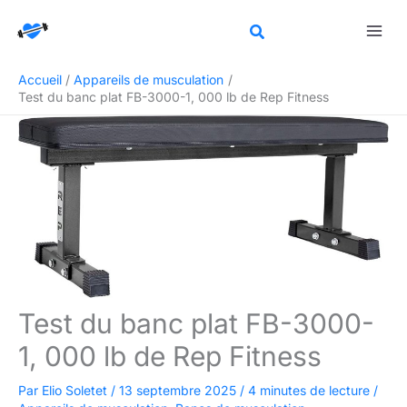
Aller
Rechercher
au
contenu
Accueil
Appareils de musculation
Test du banc plat FB-3000-1, 000 lb de Rep Fitness
Test du banc plat FB-3000-
1, 000 lb de Rep Fitness
Par
Elio Soletet
/
13 septembre 2025
/
4 minutes de lecture
/