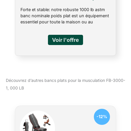
LB Noté Noir
Forte et stable: notre robuste 1000 lb astm
banc nominale poids plat est un équipement
essentiel pour toute la maison ou au
gymnase commercial léger. Conçu pour être
utilisé avec des haltères, machines smith,
des cages ou des supports électriques.
support idéal pour le levage: le pad mesure
12 pouces de large, et la base de 16 pouces
stable le rend idéal pour soutenir le dos et la
jambe pendant lecteur de presse banc. Câ €
s confortable pour se reposer sur mais
durable et robuste en charge. La surface
Découvrez d’autres bancs plats pour la musculation FB-3000-
supérieure du tampon est de 17,5 à partir du
1, 000 LB
sol. Matériaux de qualité: notre banc plat est
construit à partir 11 acier de calibre avec une
couche de base de contreplaqué épais (pas
de panneaux de particules comme nos
concurrents), noyau en mousse dense, et
-12%
une couche supérieure souple pour le
mélange parfait de soutien et de confort où