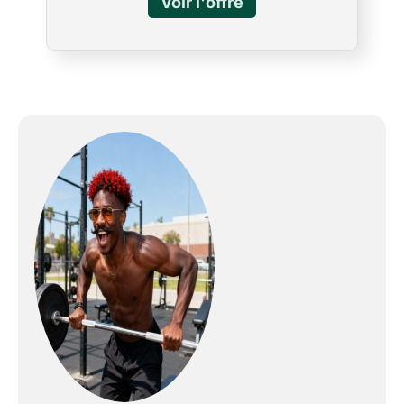
des cages ou des supports électriques.
support idéal pour le levage: le pad mesure
12 pouces de large, et la base de 16 pouces
stable le rend idéal pour soutenir le dos et la
jambe pendant lecteur de presse banc. Câ €
s confortable pour se reposer sur mais
durable et robuste en charge. La surface
supérieure du tampon est de 17,5 à partir du
sol. Matériaux de qualité: notre banc plat est
construit à partir 11 acier de calibre avec une
couche de base de contreplaqué épais (pas
de panneaux de particules comme nos
concurrents), noyau en mousse dense, et
une couche supérieure souple pour le
mélange parfait de soutien et de confort où
vous en avez besoin. Facile à nettoyer et à
ranger: à 45 livres, vous pouvez vous
déplacer facilement dans votre salle de gym
ou le stocker hors de la voie lorsqu'ils ne
sont pas en cours d'utilisation. Le pad est
recouvert d'ultra-résistant, vinyle durable qui
se nettoie rapidement et facilement.