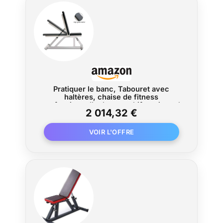
dans le coin, dans le placard ou sous le lit.
Dimensions plié : 90 x 40 x 25 cm.
Économisez 80% d'espace. 【AUCUN
SOUCIS】Nous offrons une garantie d'un an
et un service après-vente professionnel à
vie. Si vous avez des questions, n'hésitez
pas à nous contacter. Service client 24h/24
et 7j/7 pour résoudre les problèmes à temps.
Solutions 100% satisfaisantes！
Pratiquer le banc, Tabouret avec
haltères, chaise de fitness
professionnelle, banc multifonctionnel
2 014,32 €
for oiseaux, équipement à domicile,
planche abdominaux