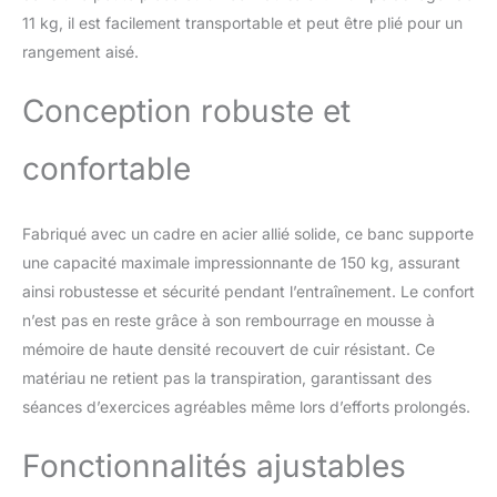
réduisent la fatigue musculaire lorsque vous
11 kg, il est facilement transportable et peut être plié pour un
effectuez un entraînement complet du corps,
rangement aisé.
rendent le fitness plus confortable. La
longueur du dossier est de 75 cm, adaptée
Conception robuste et
aux utilisateurs mesurant jusqu'à 185 cm.
【Économisez 80% d'espace】Le Banc
Abdominaux est presque entièrement
confortable
assemblé, le paquet contient des
instructions de montage et des outils. Il vous
suffit d'assembler les tubes de support avant
Fabriqué avec un cadre en acier allié solide, ce banc supporte
et arrière. Après votre entraînement, vous
une capacité maximale impressionnante de 150 kg, assurant
pouvez simplement les plier et les placer
dans le coin, dans le placard ou sous le lit.
ainsi robustesse et sécurité pendant l’entraînement. Le confort
Dimensions plié : 90 x 40 x 25 cm.
n’est pas en reste grâce à son rembourrage en mousse à
Économisez 80% d'espace. 【AUCUN
mémoire de haute densité recouvert de cuir résistant. Ce
SOUCIS】Nous offrons une garantie d'un an
matériau ne retient pas la transpiration, garantissant des
et un service après-vente professionnel à
vie. Si vous avez des questions, n'hésitez
séances d’exercices agréables même lors d’efforts prolongés.
pas à nous contacter. Service client 24h/24
et 7j/7 pour résoudre les problèmes à temps.
Fonctionnalités ajustables
Solutions 100% satisfaisantes！