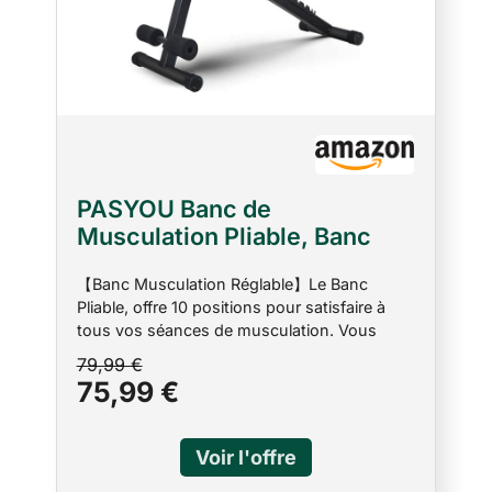
PASYOU Banc de
Musculation Pliable, Banc
Musculation Complet
【Banc Musculation Réglable】Le Banc
Inclinable Réglable,
Pliable, offre 10 positions pour satisfaire à
Multifonction 10 in 1 Banc
tous vos séances de musculation. Vous
Abdominaux Entrainement
pouvez effectuer la plupart de développé
79,99 €
Complet du Corps Fitness，
assis et développé couché tout en
75,99 €
230Kg capacité de poids
incorporant l'utilisation d'haltères pour
atteindre vos objectifs d’exercice et
développer/ garder vos muscles. La
conception de la fente vous permet d'ajuster
la position idéale de votre dossier en