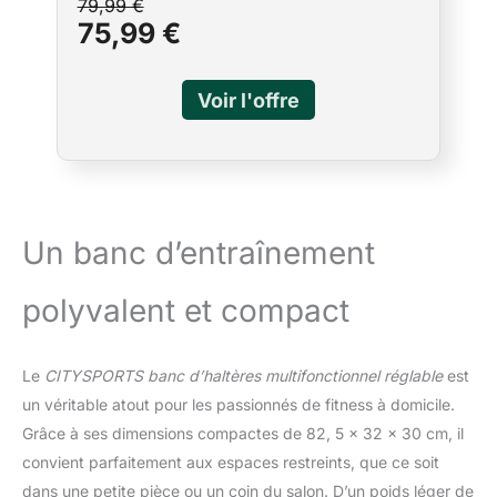
79,99 €
Complet du Corps Fitness，
assis et développé couché tout en
75,99 €
230Kg capacité de poids
incorporant l'utilisation d'haltères pour
atteindre vos objectifs d’exercice et
développer/ garder vos muscles. La
conception de la fente vous permet d'ajuster
la position idéale de votre dossier en
soulevant simplement la tige de support du
dossier. 【Structure Robuste &
Antidérapante】Le Banc Musculation Pliable
adopte d’une structure triangulaire unique et
Un banc d’entraînement
est fabriqué en acier épaissi robuste,
capacité de poids de 230KG, aucun souci
pour la stabilité. Le couvre-pieds réglable et
polyvalent et compact
antidérapant maintient le banc incliné stable
pendant l'entraînement et protège le sol des
rayures, vous offrant ainsi une expérience
Le
CITYSPORTS banc d’haltères multifonctionnel réglable
est
d'entraînement sûre ! 【Hauteur de
un véritable atout pour les passionnés de fitness à domicile.
l'utilisateur jusqu'à 185 cm】Avec un
Grâce à ses dimensions compactes de 82, 5 x 32 x 30 cm, il
rembourrage en mousse écologique de
haute densité, le dossier et le siège du banc
convient parfaitement aux espaces restreints, que ce soit
possèdent une protection antichoque et
dans une petite pièce ou un coin du salon. D’un poids léger de