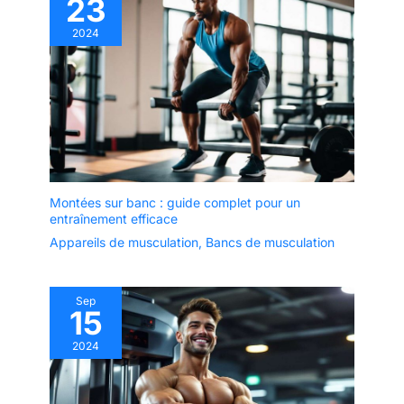
23
2024
Montées sur banc : guide complet pour un
entraînement efficace
Appareils de musculation
,
Bancs de musculation
Sep
15
2024