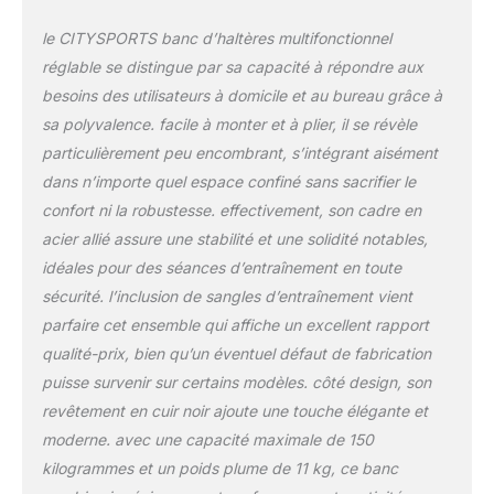
Abdominaux est presque entièrement
assemblé, le paquet contient des
le CITYSPORTS banc d’haltères multifonctionnel
instructions de montage et des outils. Il vous
réglable se distingue par sa capacité à répondre aux
suffit d'assembler les tubes de support avant
besoins des utilisateurs à domicile et au bureau grâce à
et arrière. Après votre entraînement, vous
sa polyvalence. facile à monter et à plier, il se révèle
pouvez simplement les plier et les placer
particulièrement peu encombrant, s’intégrant aisément
dans le coin, dans le placard ou sous le lit.
Dimensions plié : 90 x 40 x 25 cm.
dans n’importe quel espace confiné sans sacrifier le
Économisez 80% d'espace. 【AUCUN
confort ni la robustesse. effectivement, son cadre en
SOUCIS】Nous offrons une garantie d'un an
acier allié assure une stabilité et une solidité notables,
et un service après-vente professionnel à
idéales pour des séances d’entraînement en toute
vie. Si vous avez des questions, n'hésitez
pas à nous contacter. Service client 24h/24
sécurité. l’inclusion de sangles d’entraînement vient
et 7j/7 pour résoudre les problèmes à temps.
parfaire cet ensemble qui affiche un excellent rapport
Solutions 100% satisfaisantes！
qualité-prix, bien qu’un éventuel défaut de fabrication
puisse survenir sur certains modèles. côté design, son
revêtement en cuir noir ajoute une touche élégante et
moderne. avec une capacité maximale de 150
kilogrammes et un poids plume de 11 kg, ce banc