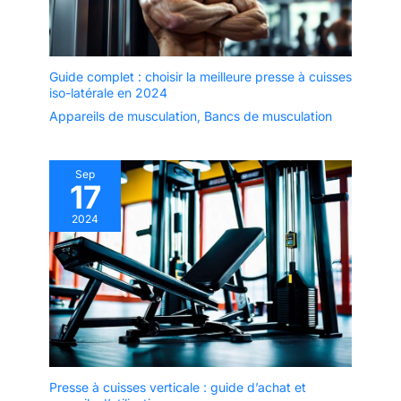
Guide complet : choisir la meilleure presse à cuisses
iso-latérale en 2024
Appareils de musculation
,
Bancs de musculation
Sep
17
2024
Presse à cuisses verticale : guide d’achat et