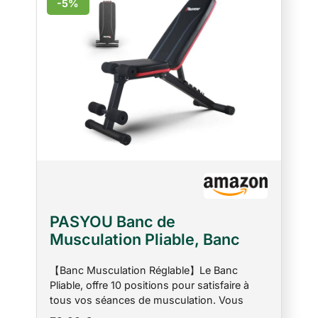
-5%
PASYOU Banc de
Musculation Pliable, Banc
Musculation Complet
【Banc Musculation Réglable】Le Banc
Inclinable Réglable,
Pliable, offre 10 positions pour satisfaire à
Multifonction 10 in 1 Banc
tous vos séances de musculation. Vous
Abdominaux Entrainement
pouvez effectuer la plupart de développé