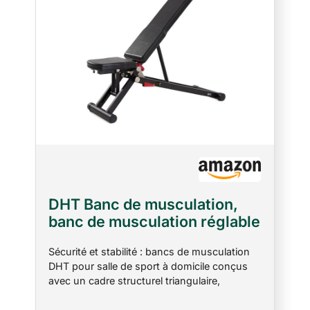
DHT Banc de musculation,
banc de musculation réglable
pour salle de sport à
Sécurité et stabilité : bancs de musculation
domicile, banc
DHT pour salle de sport à domicile conçus
d'entraînement avec pliage
avec un cadre structurel triangulaire,
rapide, banc incliné pour tout
fabriqués en acier robuste pour une stabilité
le corps
et une durabilité inégalées. passé des milliers