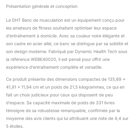
une personnalisation complète de
Présentation générale et conception
l'entraînement. Il vous suffit de tirer la barre
de support et de l'ajuster à la position qui
Le DHT Banc de musculation est un équipement conçu pour
vous convient. Rangement pliable : le banc
les amateurs de fitness souhaitant optimiser leur espace
d'entraînement réglable pour salle de sport à
domicile peut être rapidement plié en
d’entraînement à domicile. Avec sa couleur noire élégante et
quelques étapes simples. Rangé suspendu,
son cadre en acier allié, ce banc se distingue par sa solidité et
droit ou horizontalement selon vos besoins,
son design moderne. Fabriqué par Dynamic Health Tech sous
une fois plié, il mesure seulement 135,9 x
la référence WEBE40020, il est pensé pour offrir une
41,9 x 12,2 cm, car il peut facilement
s'adapter dans les espaces restreints.
expérience d’entraînement complète et versatile.
Confortable et soutenu : ce banc de
musculation réglable pour dossier et siège
Ce produit présente des dimensions compactes de 135,89 x
de gym à domicile est fabriqué en cuir PU
41,91 x 11,94 cm et un poids de 21,5 kilogrammes, ce qui en
imperméable de haute qualité et rembourré
fait un choix judicieux pour ceux qui disposent de peu
avec un rembourrage en mousse souple,
d’espace. Sa capacité maximale de poids de 331 livres
vous permettant d'effectuer n'importe quel
témoigne de sa robustesse remarquable, confirmée par la
exercice et des entraînements plus longs
avec un maximum de confort. Prêt à l'emploi
moyenne des avis clients qui lui attribuent une note de 4,4 sur
: le banc de gym vous permet de dire adieu
5 étoiles.
aux assemblages compliqués, aucun outil