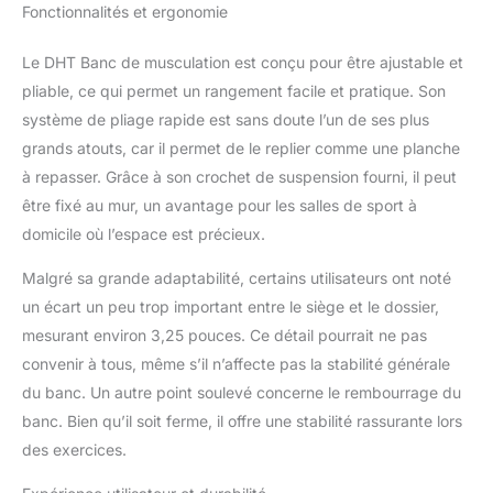
n'est nécessaire. Ajustez simplement le banc
Fonctionnalités et ergonomie
à votre position préférée dès la sortie de la
boîte, et vous êtes prêt à plonger dans votre
Le DHT Banc de musculation est conçu pour être ajustable et
entraînement. Préparez-vous à transformer
pliable, ce qui permet un rangement facile et pratique. Son
votre routine de fitness dès aujourd'hui !
Facile à déplacer : conçu avec des roues
système de pliage rapide est sans doute l’un de ses plus
mobiles sur le bas de ce banc
grands atouts, car il permet de le replier comme une planche
d'entraînement pour salle de sport à
à repasser. Grâce à son crochet de suspension fourni, il peut
domicile, il est facile à déplacer et transférer
être fixé au mur, un avantage pour les salles de sport à
facilement votre banc de musculation d'une
domicile où l’espace est précieux.
zone à l'autre. Garantie de remboursement
de 30 jours : DHT offre un remplacement
Malgré sa grande adaptabilité, certains utilisateurs ont noté
gratuit ou un remboursement contre tout
défaut du fabricant. N'hésitez pas à nous
un écart un peu trop important entre le siège et le dossier,
contacter si vous avez des questions sur
mesurant environ 3,25 pouces. Ce détail pourrait ne pas
nos produits.
convenir à tous, même s’il n’affecte pas la stabilité générale
du banc. Un autre point soulevé concerne le rembourrage du
banc. Bien qu’il soit ferme, il offre une stabilité rassurante lors
des exercices.