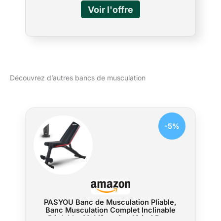
de tests de poids pour garantir la sécurité
pour l'entraînement à chaque fois. Angles
d'entraînement réglables : doté de 7
positions de dossier et de 3 réglages de
siège, ce banc de musculation polyvalent
permet plusieurs angles d'entraînement pour
une personnalisation complète de
Découvrez d’autres bancs de musculation
l'entraînement. Il vous suffit de tirer la barre
de support et de l'ajuster à la position qui
vous convient. Rangement pliable : le banc
d'entraînement réglable pour salle de sport à
domicile peut être rapidement plié en
-5%
quelques étapes simples. Rangé suspendu,
droit ou horizontalement selon vos besoins,
une fois plié, il mesure seulement 135,9 x
41,9 x 12,2 cm, car il peut facilement
s'adapter dans les espaces restreints.
Confortable et soutenu : ce banc de
musculation réglable pour dossier et siège
PASYOU Banc de Musculation Pliable,
de gym à domicile est fabriqué en cuir PU
Banc Musculation Complet Inclinable
imperméable de haute qualité et rembourré
Réglable, Multifonction 10 in 1 Banc