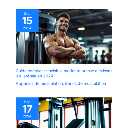
Sep
15
2024
Guide complet : choisir la meilleure presse à cuisses
iso-latérale en 2024
Appareils de musculation
,
Bancs de musculation
Sep
17
2024