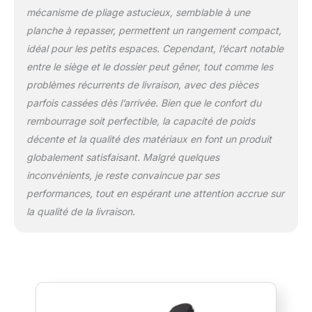
à votre position préférée dès la sortie de la
mécanisme de pliage astucieux, semblable à une
boîte, et vous êtes prêt à plonger dans votre
entraînement. Préparez-vous à transformer
planche à repasser, permettent un rangement compact,
votre routine de fitness dès aujourd'hui !
idéal pour les petits espaces. Cependant, l’écart notable
Facile à déplacer : conçu avec des roues
entre le siège et le dossier peut gêner, tout comme les
mobiles sur le bas de ce banc
problèmes récurrents de livraison, avec des pièces
d'entraînement pour salle de sport à
parfois cassées dès l’arrivée. Bien que le confort du
domicile, il est facile à déplacer et transférer
facilement votre banc de musculation d'une
rembourrage soit perfectible, la capacité de poids
zone à l'autre. Garantie de remboursement
décente et la qualité des matériaux en font un produit
de 30 jours : DHT offre un remplacement
globalement satisfaisant. Malgré quelques
gratuit ou un remboursement contre tout
inconvénients, je reste convaincue par ses
défaut du fabricant. N'hésitez pas à nous
contacter si vous avez des questions sur
performances, tout en espérant une attention accrue sur
nos produits.
la qualité de la livraison.