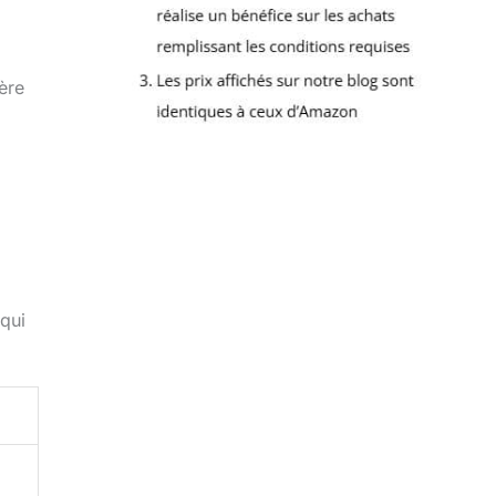
ère
 qui