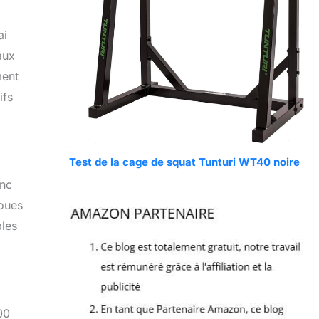
ai
aux
ment
ifs
Test de la cage de squat Tunturi WT40 noire
anc
roues
bles
00