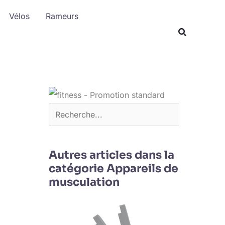
R
Vélos
Rameurs
e
c
h
e
r
c
h
e
r
Autres articles dans la
catégorie Appareils de
musculation