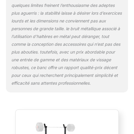
% des parties du corps peuvent être
quelques limites freinent l’enthousiasme des adeptes
exercées efficacement avec ce banc
plus aguerris : la stabilité laisse à désirer lors d’exercices
developper coucher complet. Il propose
lourds et les dimensions ne conviennent pas aux
plusieurs modes (plat, incliné et décliné) pour
personnes de grande taille. le bruit métallique associé à
répondre aux besoins d'entraînement des
différents groupes musculaires (pectoraux,
l’utilisation d’haltères en métal peut déranger, tout
épaules, dos, quadriceps et jambier).
comme la conception des accessoires qui n’est pas des
Entraînement complet : outre le développé
plus abouties. toutefois, avec un prix abordable pour
couché, il permet également d'effectuer des
une entrée de gamme et des matériaux de vissage
abdominaux, du développé haltères, des
fentes bulgares (jambe posée sur le banc),
robustes, ce banc offre un rapport qualité-prix décent
du rack musculation, chaise abdominale et
pour ceux qui recherchent principalement simplicité et
même des exercices sur chaise romaine.
efficacité sans attentes professionnelles.
Ergonomie/Confort élevé: Ce sont les détails
qui font toute la différence et confort, surtout
lors des longues séances de maison sport.
Le coussin d'assise élargi et moelleux offre
un meilleur soutien. Le dossier ergonomique
allongé soutiennent la colonne vertébrale,
réduisant ainsi les tensions dans le bas du
dos pendant l'entraînement. Parmi les détails