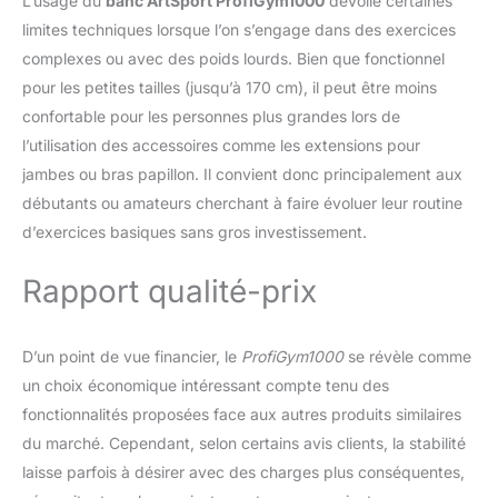
L’usage du
banc ArtSport ProfiGym1000
dévoile certaines
Le coussin d'assise élargi et moelleux offre
limites techniques lorsque l’on s’engage dans des exercices
un meilleur soutien. Le dossier ergonomique
allongé soutiennent la colonne vertébrale,
complexes ou avec des poids lourds. Bien que fonctionnel
réduisant ainsi les tensions dans le bas du
pour les petites tailles (jusqu’à 170 cm), il peut être moins
dos pendant l'entraînement. Parmi les détails
confortable pour les personnes plus grandes lors de
multifonctionnels, on trouve des
l’utilisation des accessoires comme les extensions pour
emplacements pré-percés pour les disques
jambes ou bras papillon. Il convient donc principalement aux
de musculation, optimisant ainsi l'efficacité
de votre fitness. Avec ce developpe coucher,
débutants ou amateurs cherchant à faire évoluer leur routine
vous pouvez obtenir des muscles solides,
d’exercices basiques sans gros investissement.
un corps fort, et une vie saine, bon
partenaire pour vos exercices de fitness.
Rapport qualité-prix
Dimension du banc plat musculation
160*121*120CM.
Optimisation de
l'Espace: Design idéal pour petit
D’un point de vue financier, le
ProfiGym1000
se révèle comme
appartement, destiné à l'entraînement
individuel à domicile/bureau/appartement.
un choix économique intéressant compte tenu des
C'est l'un des principaux atouts
fonctionnalités proposées face aux autres produits similaires
d'équipements de fitness à domicile ISE,
du marché. Cependant, selon certains avis clients, la stabilité
répondant ainsi au problème majeur du
laisse parfois à désirer avec des charges plus conséquentes,
manque d'espace de rangement. Grâce à sa