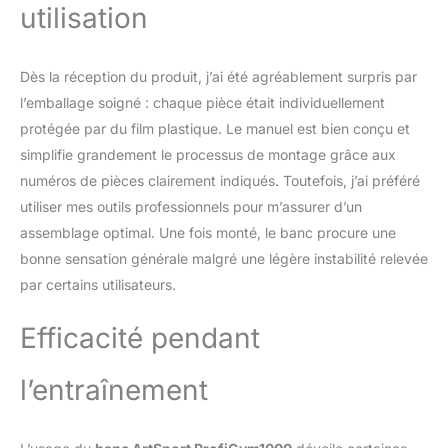
utilisation
des progrès pour muscler les jambes et les
abdominaux.
Appareil Musculation
Fitness Complet: Banc+de+musculation
Dès la réception du produit, j’ai été agréablement surpris par
permet des exercices tels que le curl, le
papillon et l'étirement des jambes. Plus de 80
l’emballage soigné : chaque pièce était individuellement
% des parties du corps peuvent être
protégée par du film plastique. Le manuel est bien conçu et
exercées efficacement avec ce banc
simplifie grandement le processus de montage grâce aux
developper coucher complet. Il propose
numéros de pièces clairement indiqués. Toutefois, j’ai préféré
plusieurs modes (plat, incliné et décliné) pour
répondre aux besoins d'entraînement des
utiliser mes outils professionnels pour m’assurer d’un
différents groupes musculaires (pectoraux,
assemblage optimal. Une fois monté, le banc procure une
épaules, dos, quadriceps et jambier).
bonne sensation générale malgré une légère instabilité relevée
Entraînement complet : outre le développé
par certains utilisateurs.
couché, il permet également d'effectuer des
abdominaux, du développé haltères, des
Efficacité pendant
fentes bulgares (jambe posée sur le banc),
du rack musculation, chaise abdominale et
même des exercices sur chaise romaine.
l’entraînement
Ergonomie/Confort élevé: Ce sont les détails
qui font toute la différence et confort, surtout
lors des longues séances de maison sport.