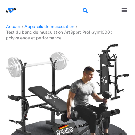
Aller
Rechercher
au
contenu
Accueil
Appareils de musculation
Test du banc de musculation ArtSport ProfiGym1000 :
polyvalence et performance