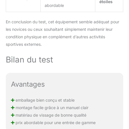
étoiles
tapis de fitness avant utilisation. Si vous
abordable
utilisez le produit directement sur le sol, une
instabilité peut se produire. Merci de votre
En conclusion du test, cet équipement semble adéquat pour
compréhension et de votre attention.
les novices ou ceux souhaitant simplement maintenir leur
condition physique en complément d’autres activités
sportives externes.
Bilan du test
Avantages
emballage bien conçu et stable
montage facile grâce à un manuel clair
matériau de vissage de bonne qualité
prix abordable pour une entrée de gamme