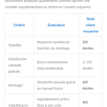
nécessitant quelques ajustements comme rajouter une
technologie de pliage simple et rapide, il
prend très peu de place une fois rangé, vous
rondelle supplémentaire ou renforcer certains supports.
faisant gagner un espace précieux. Banc
musculation léger et équipé de pieds
Note
antidérapants, il protège vos sols des
Critère
Évaluation
client
rayures. Utilisation optimale : ISE met
l'accent sur le concept de « salle de sport à
moyenne
domicile », permettant un entraînement
professionnel dans un espace équivalent à la
Moyenne variable en
3/5
Stabilité
surface de quatre carreaux de céramique.
fonction du montage
étoiles
Bon Service: S'il y a des problèmes lors de
l'installation des accessoires du banc de
Satisfaction
musculation complet&banc musculation
Bons commentaires
3, 5/5
clientèle
complet SY-5430B, veuillez nous contacter
mais améliorable
étoiles
immédiatement. Nous serons toujours en
globale
service. ISE est établi en France depuis 2010.
Nous disposons d’un service clientèle
Simplicité assurée grâce
4/5
Montage
professionnel et d’une équipe
au manuel fourni
étoiles
technique.Soyez assuré des achats.
Cher
client, votre attention svp : Si vous souhaitez
Agréablement prévu
que le produit soit plus stable pendant
4/5
Viabilité/prix
face à son coût
l'utilisation, veuillez placer le produit sur le