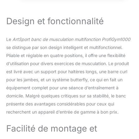
mousse haute densité est antidérapant et
résistant à l'usure, ce qui évite de glisser
même en cas de transpiration. De plus, banc
Design et fonctionnalité
de musculation design est facile à nettoyer.
La base est équipée de pieds antidérapants
pour une adhérence optimale lors des
Le
ArtSport banc de musculation multifonction ProfiGym1000
entraînement/fitness et musculation sur
surfaces lisses.
Banc Muscu Réglage
se distingue par son design intelligent et multifonctionnel.
Multifonctionnel Complet: Le dossier et la
Pliable et réglable en quatre positions, il offre une flexibilité
hauteur du support sont réglables dans de
d’utilisation pour divers exercices de musculation. Le produit
multiples positions, permettant un
est livré avec un support pour haltères longs, une barre curl
entraînement dans toutes les situations. Sur
l'extérieur du banc musculation complet
pour les jambes, et un système butterfly, ce qui en fait un
réglable pliable SY-5430B, des deux côtés
équipement complet pour une séance d’entraînement à
du support pour l’haltère musculation, deux
domicile. Malgré quelques critiques sur sa stabilité, le banc
curlers pour les bras(Tube Butterfly),
présente des avantages considérables pour ceux qui
permettent d'exercer efficacement le dos et
les bras. Le curler pour les jambes du banc
recherchent un appareil d’entrée de gamme à bon prix.
de musculation quadriceps et jambier peut
supporter des poids et des halteres; ISE
Facilité de montage et
Banc musculation inclinable/banc
abdominaux/bench press permettra de faire