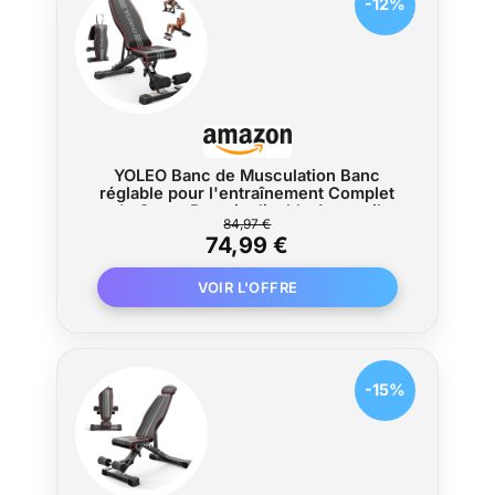
-12%
YOLEO Banc de Musculation Banc
réglable pour l'entraînement Complet
du Corps Banc inclinable Appareil
84,97 €
Musculation pour Exercice
74,99 €
Gymnastique à Domicile/Bureau
-15%