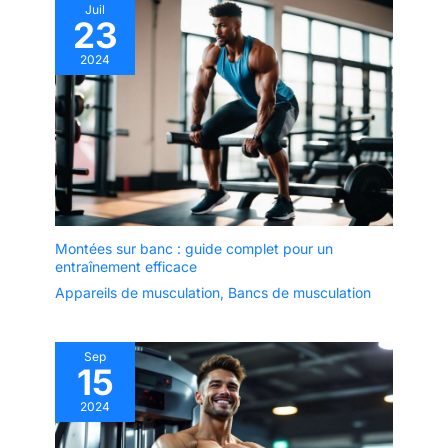
Juil
23
2024
Montées sur banc : guide complet pour un
entraînement efficace
Appareils de musculation
,
Bancs de musculation
Sep
15
2024