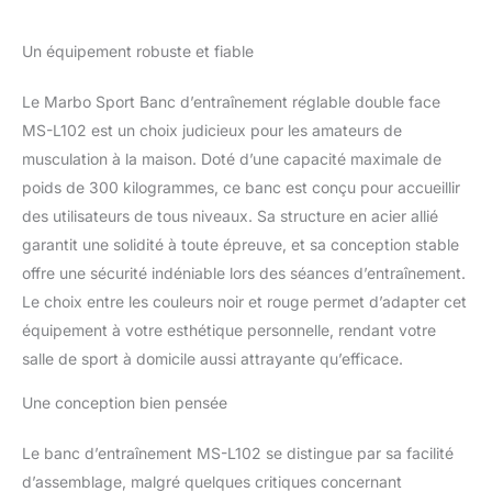
dossier), largeur 65 cm, hauteur 48 cm –
idéal même pour les espaces restreints.
Construction très résistante : profils en acier
Un équipement robuste et fiable
robustes (50 × 50 × 2 mm), revêtus par
poudre – haute stabilité avec une capacité
Le Marbo Sport Banc d’entraînement réglable double face
maximale de 300 kg. Rembourrage
MS-L102 est un choix judicieux pour les amateurs de
ergonomique : dossier 81 × 27 cm, assise 30
musculation à la maison. Doté d’une capacité maximale de
× 27 cm – protection anti-abrasion grâce à
un renfort en cuir supplémentaire dans les
poids de 300 kilogrammes, ce banc est conçu pour accueillir
zones très sollicitées.
des utilisateurs de tous niveaux. Sa structure en acier allié
garantit une solidité à toute épreuve, et sa conception stable
offre une sécurité indéniable lors des séances d’entraînement.
Le choix entre les couleurs noir et rouge permet d’adapter cet
équipement à votre esthétique personnelle, rendant votre
salle de sport à domicile aussi attrayante qu’efficace.
Une conception bien pensée
Le banc d’entraînement MS-L102 se distingue par sa facilité
d’assemblage, malgré quelques critiques concernant