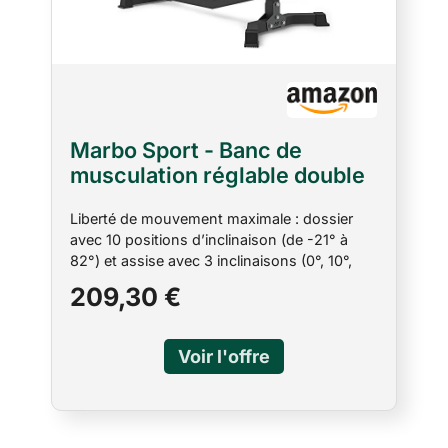
Marbo Sport - Banc de
musculation réglable double
côté, dossier 10 positions,
Liberté de mouvement maximale : dossier
assise 3 inclinaisons,
avec 10 positions d’inclinaison (de -21° à
structure acier robuste,
82°) et assise avec 3 inclinaisons (0°, 10°,
capacité 300 kg,
20°) – idéal pour un entraînement de force
209,30 €
rembourrage ergonomique -
précis. Polyvalent et évolutif : compatible
MS-L102 2.0
avec les accessoires Semi-Pro 2.0 tels que le
curl jambes, le pupitre à biceps ou la poulie
haute – transformation rapide pour un
entraînement personnalisé. Dimensions
compactes et ajustement parfait : longueur
de 123 à 145 cm (selon la position du