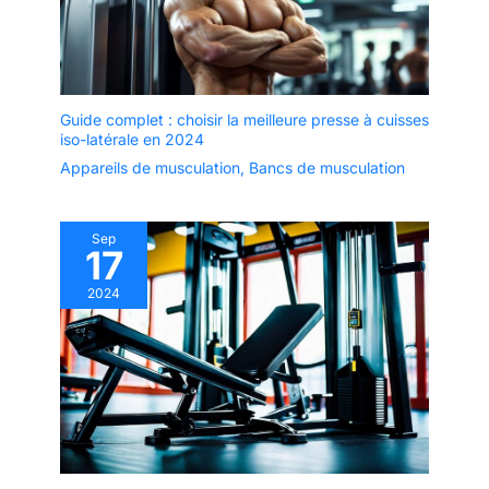
Guide complet : choisir la meilleure presse à cuisses
iso-latérale en 2024
Appareils de musculation
,
Bancs de musculation
Sep
17
2024