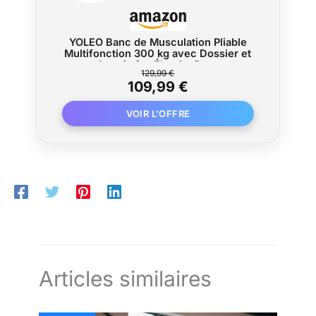
YOLEO Banc de Musculation Pliable
Multifonction 300 kg avec Dossier et
Appui-tête Élargis, Banc
129,99 €
d'Entraînement Abdominal avec
109,99 €
Dossier Réglable en 10 Positions (Noir)
Articles similaires