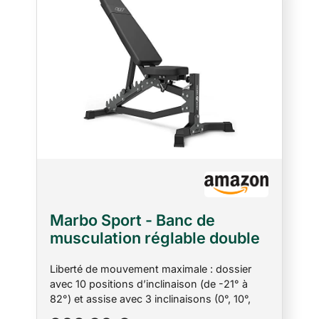
Marbo Sport - Banc de
musculation réglable double
côté, dossier 10 positions,
Liberté de mouvement maximale : dossier
assise 3 inclinaisons,
avec 10 positions d’inclinaison (de -21° à
structure acier robuste,
82°) et assise avec 3 inclinaisons (0°, 10°,
capacité 300 kg,
20°) – idéal pour un entraînement de force