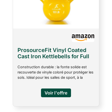
ProsourceFit Vinyl Coated
Cast Iron Kettlebells for Full
Body Fitness Workouts, 10 lb,
Construction durable : la fonte solide est
Yellow
recouverte de vinyle coloré pour protéger les
sols. Idéal pour les salles de sport, à la
maison et les entraînements en plein air.
Entraînement complet du corps : combine le
cardio et la musculation pour un
entraînement efficace et complet du corps
qui développe les muscles et brûle les
graisses. Confort : les poignées extra larges