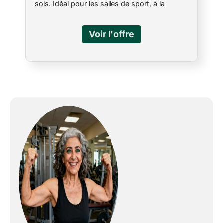
sols. Idéal pour les salles de sport, à la
maison et les entraînements en plein air.
Entraînement complet du corps : combine le
cardio et la musculation pour un
entraînement efficace et complet du corps
qui développe les muscles et brûle les
graisses. Confort : les poignées extra larges
offrent suffisamment d'espace pour les
mains et sont sans coutures pour une prise
en main lisse et confortable. Parfait pour les
entraînements de circonférence et crossfit –
Utilisation pour les exercices tels que les
swings, les soulevés de terre, les squats, les
levées et les éraflures. Disponible de 5 à 20
kg, achetez une variété pour garder les
muscles défiés et améliorer la force, la
puissance et l'endurance.