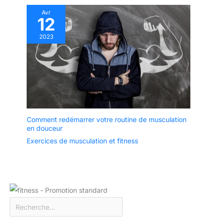
Avr
12
2023
Comment redémarrer votre routine de musculation
en douceur
Exercices de musculation et fitness