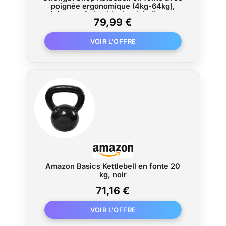
poignée ergonomique (4kg-64kg),
résistante & durable, kettlebells avec
79,99 €
marquage coloré & revêtement en
poudre noire, idéale pour
l'entraînement complet
Amazon Basics Kettlebell en fonte 20
kg, noir
71,16 €