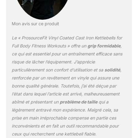
Mon avis sur ce produit
Le « ProsourceFit Vinyl Coated Cast Iron Kettlebells for
Full Body Fitness Workouts » offre un
grip formidable
,
ce qui est essentiel pour un entraînement efficace sans
risque de lâcher l’équipement. J’apprécie
particulièrement son confort d’utilisation et sa
solidité
,
renforcée par un revêtement en vinyle qui assure une
bonne qualité générale. Toutefois, j’ai été déçue par
l’état dans lequel l’article est arrivé, malheureusement
abîmé et présentant un
problème de taille
qui a
légèrement entravé mon expérience. Malgré cela, sa
prise en main irréprochable compense en partie ces
inconvénients et en fait un outil recommandable pour
ceux qui recherchent une kettlebell fiable.