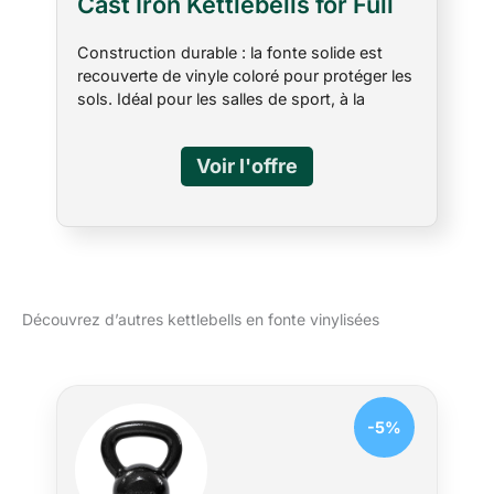
Cast Iron Kettlebells for Full
Body Fitness Workouts, 10 lb,
Construction durable : la fonte solide est
Yellow
recouverte de vinyle coloré pour protéger les
sols. Idéal pour les salles de sport, à la
maison et les entraînements en plein air.
Entraînement complet du corps : combine le
cardio et la musculation pour un
entraînement efficace et complet du corps
qui développe les muscles et brûle les
graisses. Confort : les poignées extra larges
offrent suffisamment d'espace pour les
mains et sont sans coutures pour une prise
en main lisse et confortable. Parfait pour les
Découvrez d’autres kettlebells en fonte vinylisées
entraînements de circonférence et crossfit –
Utilisation pour les exercices tels que les
swings, les soulevés de terre, les squats, les
levées et les éraflures. Disponible de 5 à 20
kg, achetez une variété pour garder les
-5%
muscles défiés et améliorer la force, la
puissance et l'endurance.