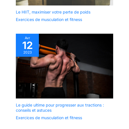
Le HIIT, maximiser votre perte de poids
Exercices de musculation et fitness
Avr
12
2023
Le guide ultime pour progresser aux tractions :
conseils et astuces
Exercices de musculation et fitness