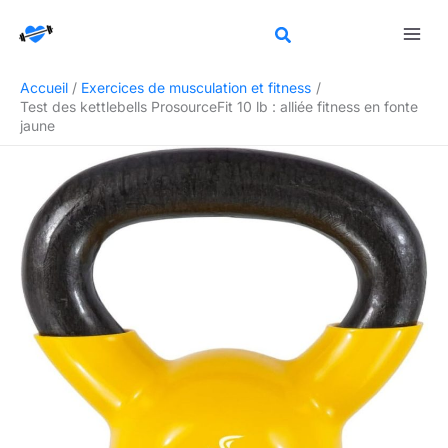
Aller
Rechercher
au
contenu
Accueil
Exercices de musculation et fitness
Test des kettlebells ProsourceFit 10 lb : alliée fitness en fonte
jaune