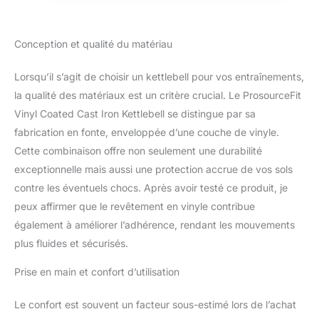
offrent suffisamment d'espace pour les
mains et sont sans coutures pour une prise
en main lisse et confortable. Parfait pour les
Conception et qualité du matériau
entraînements de circonférence et crossfit –
Utilisation pour les exercices tels que les
Lorsqu’il s’agit de choisir un kettlebell pour vos entraînements,
swings, les soulevés de terre, les squats, les
la qualité des matériaux est un critère crucial. Le ProsourceFit
levées et les éraflures. Disponible de 5 à 20
kg, achetez une variété pour garder les
Vinyl Coated Cast Iron Kettlebell se distingue par sa
muscles défiés et améliorer la force, la
fabrication en fonte, enveloppée d’une couche de vinyle.
puissance et l'endurance.
Cette combinaison offre non seulement une durabilité
exceptionnelle mais aussi une protection accrue de vos sols
contre les éventuels chocs. Après avoir testé ce produit, je
peux affirmer que le revêtement en vinyle contribue
également à améliorer l’adhérence, rendant les mouvements
plus fluides et sécurisés.
Prise en main et confort d’utilisation
Le confort est souvent un facteur sous-estimé lors de l’achat