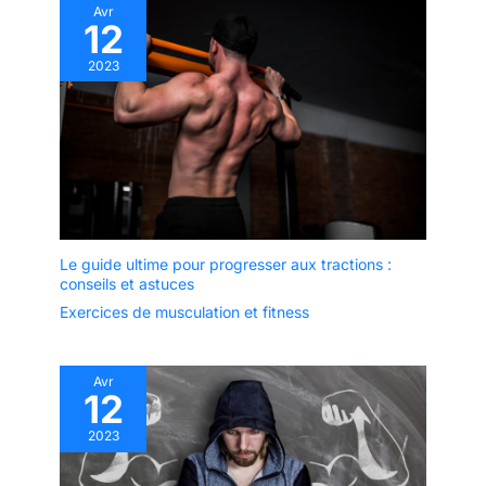
Avr
12
2023
Le guide ultime pour progresser aux tractions :
conseils et astuces
Exercices de musculation et fitness
Avr
12
2023