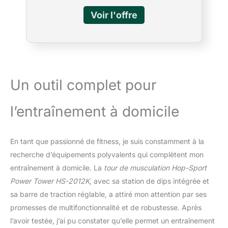
équipée de poignées pour les pompes. Vous
pouvez ainsi effectuer vos exercices préférés
confortablement. ENTRAÎNEMENT AVEC
POIGNÉES DE DIPS : Sur l'appareil
d'entraînement aux dips de Hop-Sport, vous
pouvez effectuer des dips et travailler
différents groupes musculaires.
Un outil complet pour
MULTIFONCTIONNEL : La barre de traction
sur pied est conçue pour vous permettre de
réaliser un entraînement complet de
l’entraînement à domicile
gymnastique suédoise et de musculation.
ÉQUIPEMENT STABLE : Avec une capacité
de charge maximale de 150 kg, une
En tant que passionné de fitness, je suis constamment à la
construction en acier stable et des
recherche d’équipements polyvalents qui complètent mon
ventouses en caoutchouc, vous pouvez
entraînement à domicile. La
tour de musculation Hop-Sport
effectuer votre séance d'entraînement en
toute sécurité, sans glissement ni instabilité.
Power Tower HS-2012K
, avec sa station de dips intégrée et
sa barre de traction réglable, a attiré mon attention par ses
promesses de multifonctionnalité et de robustesse. Après
l’avoir testée, j’ai pu constater qu’elle permet un entraînement