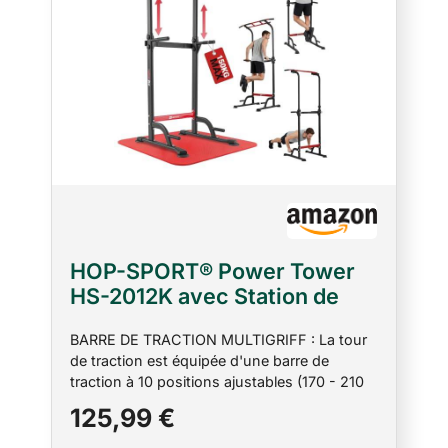
HOP-SPORT® Power Tower
HS-2012K avec Station de
dips, Tour de Musculation
BARRE DE TRACTION MULTIGRIFF : La tour
Multifonction Complet avec
de traction est équipée d'une barre de
Barre de Traction réglable,
traction à 10 positions ajustables (170 - 210
Chaise Romaine avec Charge
cm). Vous pouvez ainsi ajuster rapidement la
125,99 €
Max. 150 kg
hauteur de la barre à votre taille. STATION DE
TRACTION : Power Tower HS-2012K est