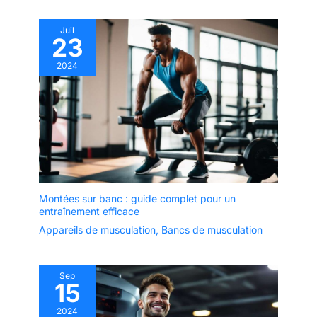
Juil
23
2024
Montées sur banc : guide complet pour un
entraînement efficace
Appareils de musculation
,
Bancs de musculation
Sep
15
2024