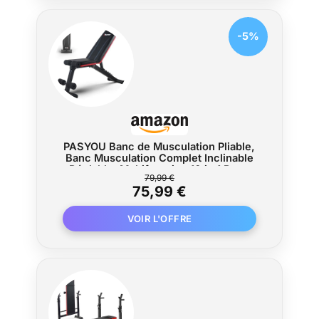
-5%
PASYOU Banc de Musculation Pliable,
Banc Musculation Complet Inclinable
Réglable, Multifonction 10 in 1 Banc
79,99 €
Abdominaux Entrainement Complet du
75,99 €
Corps Fitness，230Kg capacité de
poids