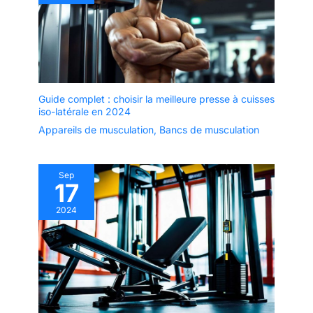
Guide complet : choisir la meilleure presse à cuisses
iso-latérale en 2024
Appareils de musculation
,
Bancs de musculation
Sep
17
2024