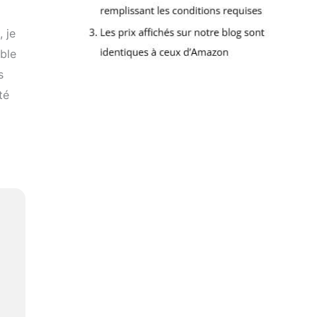
 je
ble
s
té