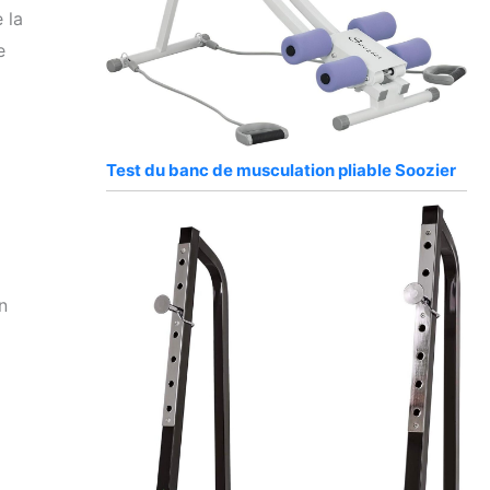
 la
e
Test du banc de musculation pliable Soozier
n