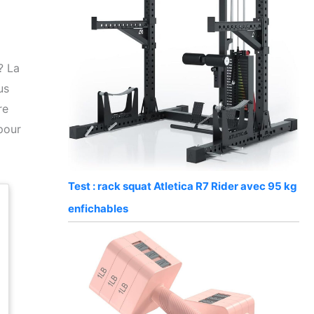
? La
us
re
pour
Test : rack squat Atletica R7 Rider avec 95 kg
enfichables