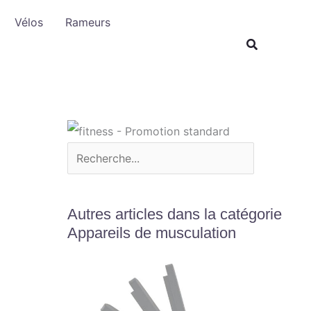
R
Vélos
Rameurs
e
c
h
e
r
c
h
e
r
Autres articles dans la catégorie
Appareils de musculation