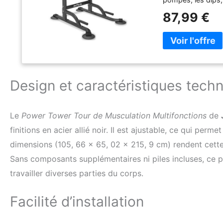
notre station de 
87,99 €
FLEXIBILITÉ ET DE
Tower s'adapte pa
d'entraînement. L
stabilité supplém
ERGONOMIQUE : Ce
habitudes d'entra
Design et caractéristiques tech
traction inclinée 
pendant l'entraîn
autonome est fabr
une capacité de c
Le
Power Tower Tour de Musculation Multifonctions
de
avec 4 pieds antid
finitions en acier allié noir. Il est ajustable, ce qui perme
optimale pour v
dimensions (105, 66 x 65, 02 x 215, 9 cm) rendent cette
RETOUR DE 30 JOU
client basés à Ha
Sans composants supplémentaires ni piles incluses, ce p
fiables et qualifi
travailler diverses parties du corps.
clients. Si vous 
à tout moment.
Facilité d’installation