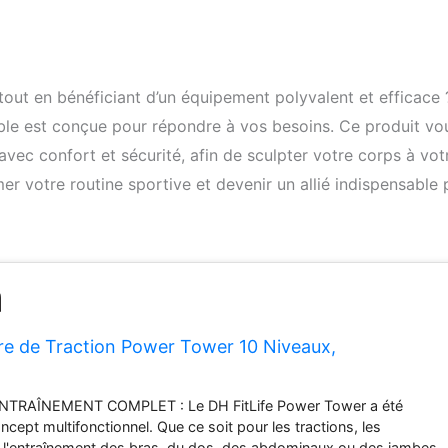
out en bénéficiant d’un équipement polyvalent et efficace 
ble est conçue pour répondre à vos besoins. Ce produit vo
avec confort et sécurité, afin de sculpter votre corps à vot
 votre routine sportive et devenir un allié indispensable 
rre de Traction Power Tower 10 Niveaux,
NTRAÎNEMENT COMPLET : Le DH FitLife Power Tower a été
cept multifonctionnel. Que ce soit pour les tractions, les
 l'entraînement des bras, du dos, des abdominaux ou des jambes,