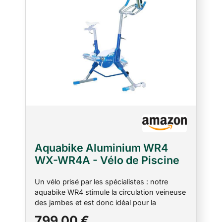
Aquabike Aluminium WR4
WX-WR4A - Vélo de Piscine
Tonifiant - Résistance
Un vélo prisé par les spécialistes : notre
Hydraulique - Réglages
aquabike WR4 stimule la circulation veineuse
Faciles - Utilisation Pieds
des jambes et est donc idéal pour la
Nus - Prof. 1,1-1,6m - WX
rééducation physique et la reprise
799,00 €