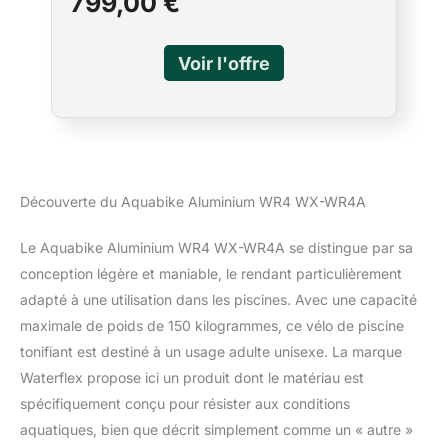
799,00 €
Water Flex Water Fitness
d’entraînement Tonifiant et ultra léger : sa
Expert
structure en aluminium anodisé assure une
légèreté sans égale. L’ergonomie adaptative
avec 6 axes de réglage et un système Click &
Turn permet d’adapter l’aquabike à toutes les
morphologies et à tous les bassins Système
de résistance hydraulique central : il vous
suffit de tourner les godets pour faire varier
vos efforts. Le bas du corps se tonifie
harmonieusement au fil des entraînements
Découverte du Aquabike Aluminium WR4 WX-WR4A
pour un regain d’énergie assuré Pédales
aqua double speed : ce sont les pédales qui
Le Aquabike Aluminium WR4 WX-WR4A se distingue par sa
complètent la résistance hydraulique variable
conception légère et maniable, le rendant particulièrement
du WR4 Air. En déployant les ailettes, la
adapté à une utilisation dans les piscines. Avec une capacité
surface de contact avec l’eau s’élargit et
l’effort de pédalage redouble Satisfaction et
maximale de poids de 150 kilogrammes, ce vélo de piscine
garantie à 100% : chez Waterflex, nous nous
tonifiant est destiné à un usage adulte unisexe. La marque
engageons à vous satisfaire à 100% en vous
Waterflex propose ici un produit dont le matériau est
offrant des produits de qualité avec un
spécifiquement conçu pour résister aux conditions
service client adapté à votre besoin. Si vous
avez des questions concernant nos
aquatiques, bien que décrit simplement comme un « autre »