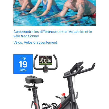
Comprendre les différences entre l’Aquabike et le
vélo traditionnel
Vélos
,
Vélos d'appartement
Sep
19
2024