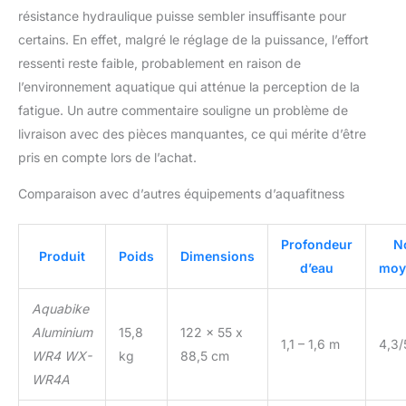
résistance hydraulique puisse sembler insuffisante pour
certains. En effet, malgré le réglage de la puissance, l’effort
ressenti reste faible, probablement en raison de
l’environnement aquatique qui atténue la perception de la
fatigue. Un autre commentaire souligne un problème de
livraison avec des pièces manquantes, ce qui mérite d’être
pris en compte lors de l’achat.
Comparaison avec d’autres équipements d’aquafitness
Profondeur
N
Produit
Poids
Dimensions
d’eau
moy
Aquabike
Aluminium
15,8
122 x 55 x
1,1 – 1,6 m
4,3/
WR4 WX-
kg
88,5 cm
WR4A