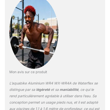
aqua double speed : ce sont les pédales qui
complètent la résistance hydraulique variable
du WR4 Air. En déployant les ailettes, la
surface de contact avec l’eau s’élargit et
l’effort de pédalage redouble Satisfaction et
garantie à 100% : chez Waterflex, nous nous
engageons à vous satisfaire à 100% en vous
offrant des produits de qualité avec un
service client adapté à votre besoin. Si vous
avez des questions concernant nos
produits, n'hésitez pas à nous contacter
Mon avis sur ce produit
L’aquabike Aluminium WR4 WX-WR4A de Waterflex se
distingue par sa
légèreté
et sa
maniabilité
, ce qui le
rend particulièrement agréable à utiliser dans l’eau. Sa
conception permet un usage pieds nus, et il est adapté
aux piscines de 1,1 à 1,6 mètre de profondeur, ce qui est