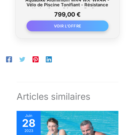
Aquabike Aluminium WR4 WX-WR4A -
Vélo de Piscine Tonifiant - Résistance
Hydraulique - Réglages Faciles -
799,00 €
Utilisation Pieds Nus - Prof. 1,1-1,6m -
WX Water Flex Water Fitness Expert
Articles similaires
Juin
28
2023