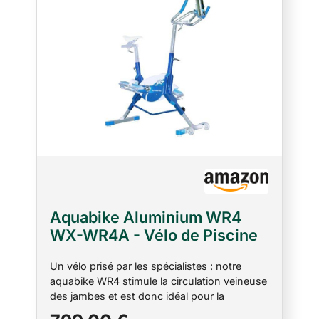
Aquabike Aluminium WR4
WX-WR4A - Vélo de Piscine
Tonifiant - Résistance
Un vélo prisé par les spécialistes : notre
Hydraulique - Réglages
aquabike WR4 stimule la circulation veineuse
Faciles - Utilisation Pieds
des jambes et est donc idéal pour la
Nus - Prof. 1,1-1,6m - WX
rééducation physique et la reprise