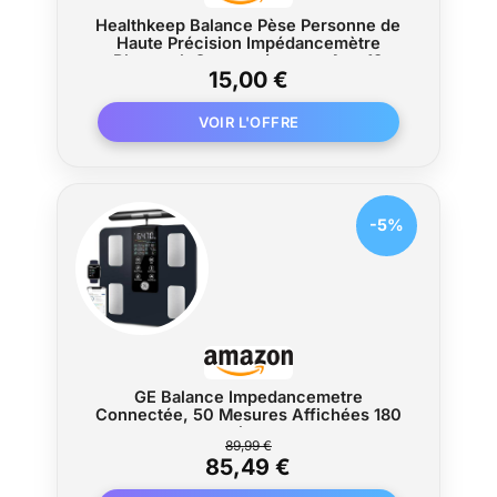
Healthkeep Balance Pèse Personne de
Haute Précision Impédancemètre
Bluetooth Connectée avec App 13
15,00 €
Métriques de Santé pour Andriod et iOS
Max 180kg/400lb/28st - Bleu
-5%
GE Balance Impedancemetre
Connectée, 50 Mesures Affichées 180
kg
89,99 €
85,49 €