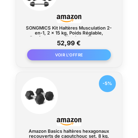
SONGMICS Kit Haltères Musculation 2-
en-1, 2 x 15 kg, Poids Réglable,
Revêtement en Plastique, Fitnesse,
52,99 €
Musculation, à la Maison, avec Barre
d’Extension Supplémentaire en Acier,
Noir d'Encre SYL30HBK
-5%
Amazon Basics haltères hexagonaux
recouverts de caoutchouc set, 8 kg,