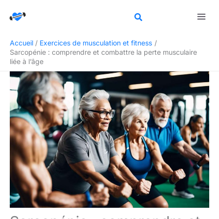
Aller
Rechercher
au
contenu
Accueil
Exercices de musculation et fitness
Sarcopénie : comprendre et combattre la perte musculaire
liée à l’âge