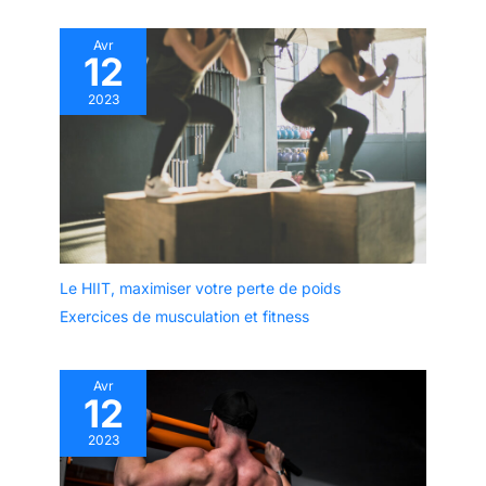
Avr
12
2023
Le HIIT, maximiser votre perte de poids
Exercices de musculation et fitness
Avr
12
2023