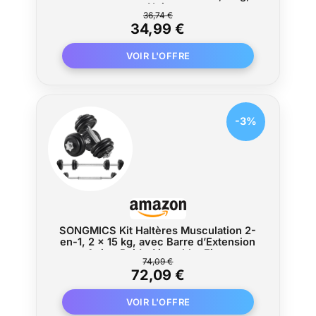
Noir
36,74 €
34,99 €
-3%
SONGMICS Kit Haltères Musculation 2-
en-1, 2 x 15 kg, avec Barre d’Extension
en Acier, Poids Ajustable, Fitness,
74,09 €
Musculation, Levée de Poids à la
72,09 €
Maison, Noir d'Encre SYL30LBK