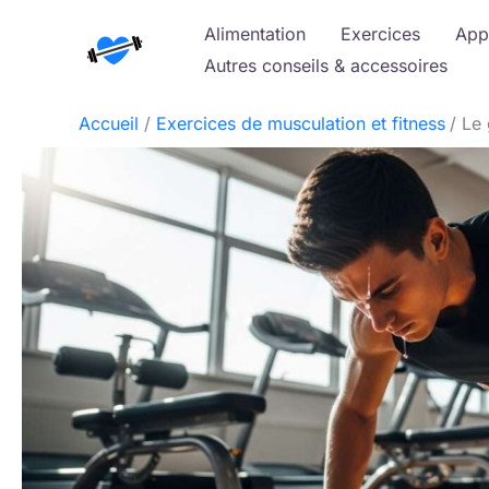
Aller
Alimentation
Exercices
App
au
Autres conseils & accessoires
contenu
Accueil
Exercices de musculation et fitness
Le 