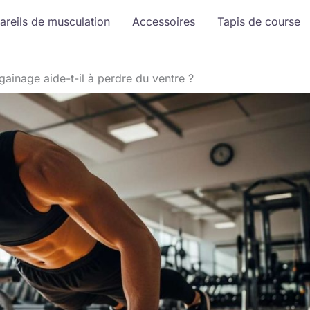
areils de musculation
Accessoires
Tapis de course
gainage aide-t-il à perdre du ventre ?