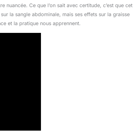
re nuancée. Ce que l’on sait avec certitude, c’est que cet
ur la sangle abdominale, mais ses effets sur la graisse
nce et la pratique nous apprennent.