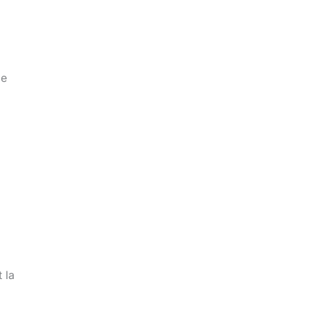
de
 la