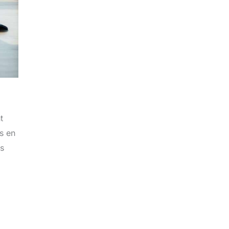
t
s en
es