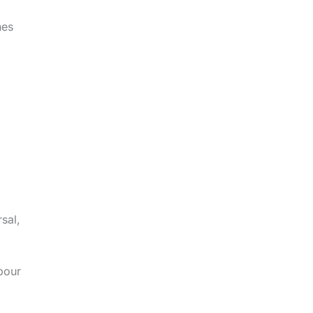
nes
sal,
pour