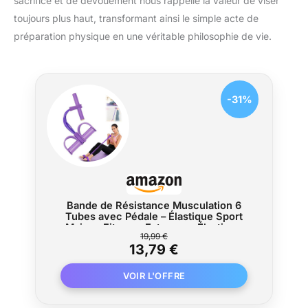
sacrifice et de dévouement nous rappelle la valeur de viser
toujours plus haut, transformant ainsi le simple acte de
préparation physique en une véritable philosophie de vie.
-31%
Bande de Résistance Musculation 6
Tubes avec Pédale – Élastique Sport
Maison Fitness, Extenseur Élastique
19,99 €
avec Poignées Antidérapantes pour
13,79 €
Abdominaux et Entraînement Complet
(Violet, 6 Tubes)