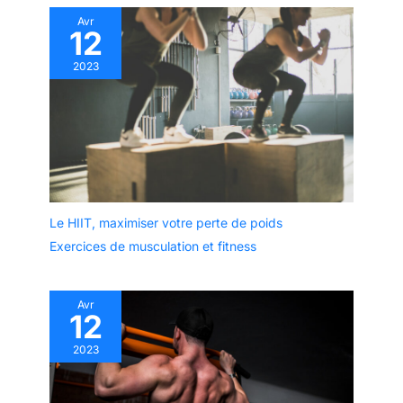
Avr
12
2023
Le HIIT, maximiser votre perte de poids
Exercices de musculation et fitness
Avr
12
2023