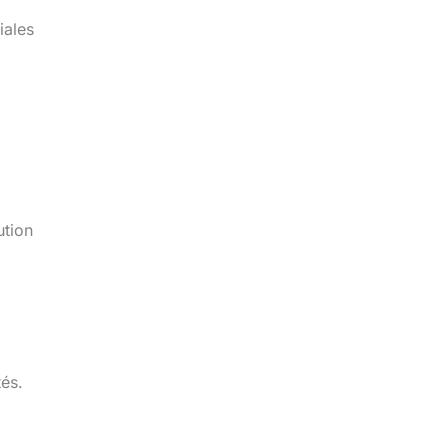
iales
ution
tés.