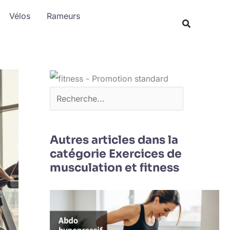
R
Vélos
Rameurs
e
c
h
e
r
c
h
Autres articles dans la
e
catégorie Exercices de
r
musculation et fitness