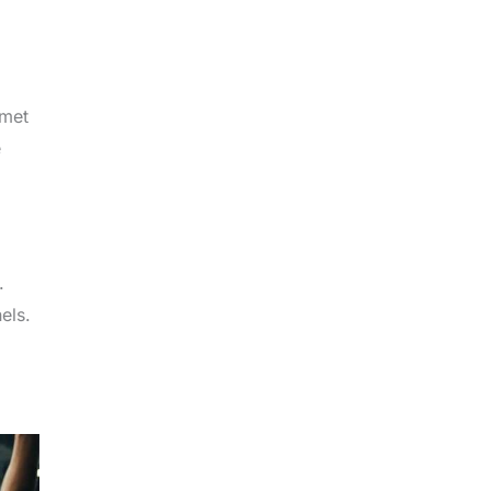
rmet
e
.
els.