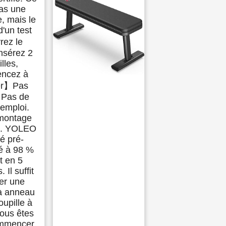
pas une
, mais le
d'un test
ez le
Insérez 2
lles,
ncez à
er】Pas
. Pas de
emploi.
montage
ux. YOLEO
ré pré-
é à 98 %
t en 5
 Il suffit
rer une
 à anneau
oupille à
 vous êtes
ommencer.