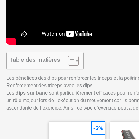
Table des matières
Les bénéfices des dips pour renforcer les triceps et la poitrin
Renforcement des triceps avec les dips
Les
dips sur banc
sont particulièrement efficaces pour renfo
un rôle majeur lors de l’exécution du mouvement car ils perm
ascendante de l’exercice. Ainsi, ce type d’exercice peut aide
-5%