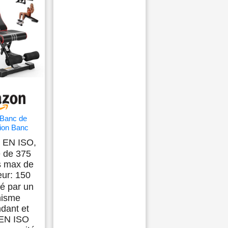
Banc de
ion Banc
le pour
é EN ISO,
înement
é de 375
du Corps
s max de
clinable
usculation
teur: 150
xercice
é par un
tique à
nisme
e/Bureau
dant et
é EN ISO