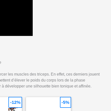
e
rcer les muscles des triceps. En effet, ces derniers jouent
ettent d’élever le poids du corps lors de la phase
r à développer une silhouette bien tonique et affinée.
-12%
-5%