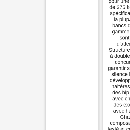
pour une
de 375 
spécific
la plup
bancs d
gamme 
sont
d'atte
Structure
à double
conçu
garantir s
silence 
dévelop
haltères
des hip
avec ch
des ex
avec ha
Cha
composa
testé et c