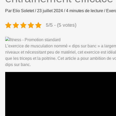
Par
Elio Soletet
/
23 juillet 2024
/
4 minutes de lecture
/
Exerc
5/5 - (5 votes)
L’exercice de musculation nommé « dips sur banc » a largeme
niveaux et nécessitant peu de matériel, cet exercice est idéal
que les triceps et la poitrine. Cet article a pour ambition de
dips sur banc.