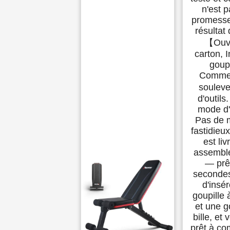
n'est 
promesse
résultat 
【Ouvr
carton, 
goupi
Comme
soulev
d'outils
mode d'
Pas de 
fastidie
est liv
assembl
— prê
secondes.
d'insé
goupille
et une g
bille, et
prêt à c