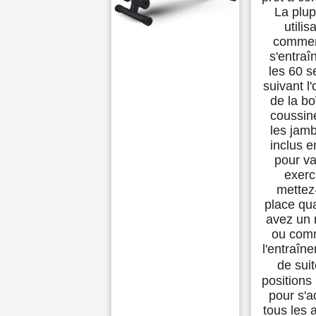
La plup
utilis
commen
s'entraî
les 60 
suivant l
de la bo
coussin
les jam
inclus e
pour va
exerc
mettez
place qu
avez un
ou com
l'entraîn
de sui
positions
pour s'a
tous les 