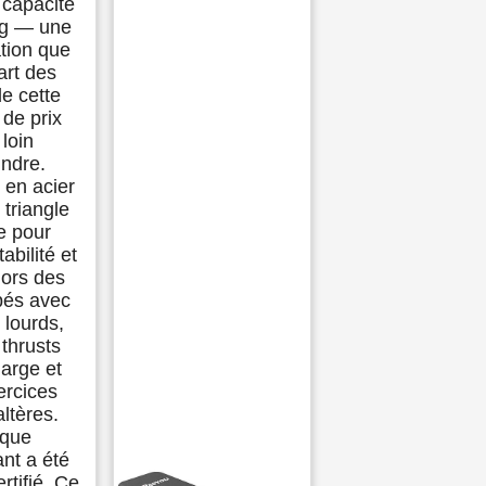
 capacité
kg — une
ation que
art des
e cette
de prix
 loin
indre.
 en acier
 triangle
e pour
tabilité et
lors des
pés avec
 lourds,
 thrusts
arge et
ercices
ltères.
que
nt a été
ertifié. Ce