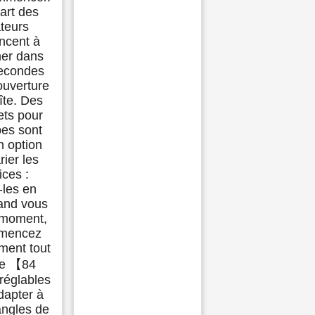
art des
ateurs
cent à
ner dans
secondes
'ouverture
îte. Des
ets pour
bes sont
n option
rier les
ices :
-les en
and vous
 moment,
mencez
ement tout
te 【84
 réglables
dapter à
angles de