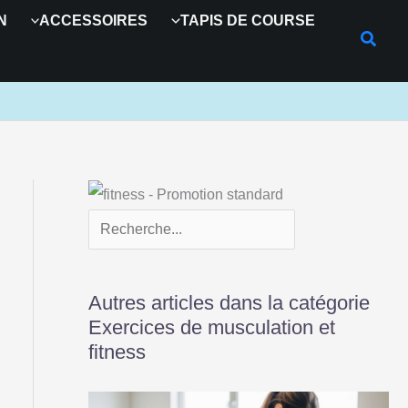
R
N
ACCESSOIRES
TAPIS DE COURSE
e
c
h
e
r
c
h
e
r
Autres articles dans la catégorie
Exercices de musculation et
fitness