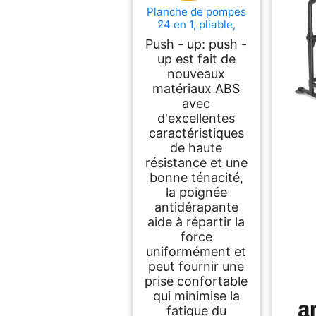
Planche de pompes
24 en 1, pliable,
multifonction, pour
Push - up: push -
pompes - Pour bar,
up est fait de
maison,
nouveaux
gymnastique,
gymnastique -
matériaux ABS
Équipement de
avec
fitness pour la
d'excellentes
maison -
caractéristiques
Entraînement de la
de haute
poitrine
résistance et une
bonne ténacité,
la poignée
antidérapante
aide à répartir la
force
uniformément et
peut fournir une
prise confortable
qui minimise la
fatigue du