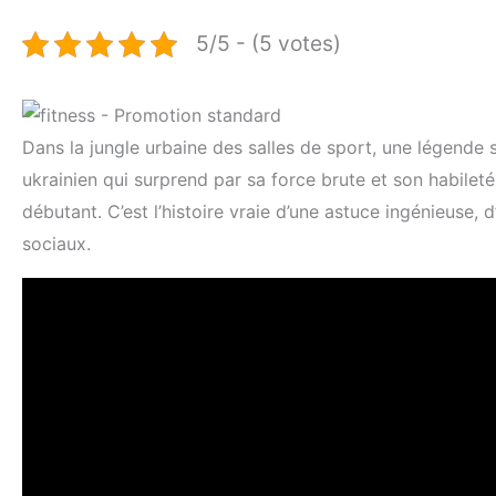
5/5 - (5 votes)
Dans la jungle urbaine des salles de sport, une légende 
ukrainien qui surprend par sa force brute et son habileté
débutant. C’est l’histoire vraie d’une astuce ingénieuse, d
sociaux.