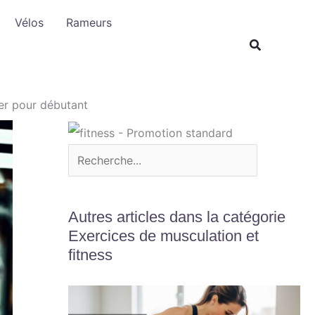
R
Vélos
Rameurs
e
c
h
e
ser pour débutant
r
c
h
e
r
Autres articles dans la catégorie
Exercices de musculation et
fitness