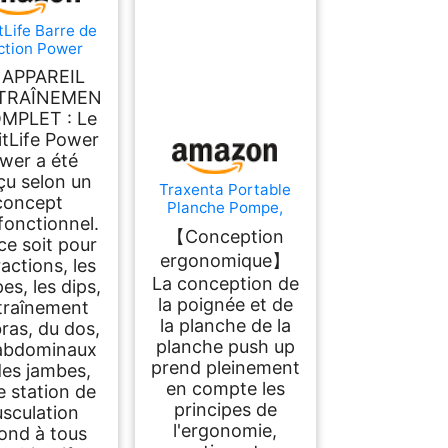
tLife Barre de
ction Power
r 10 Niveaux,
 APPAREIL
ltifonction
TRAÎNEMEN
MPLET : Le
itLife Power
wer a été
çu selon un
Traxenta Portable
concept
Planche Pompe,
fonctionnel.
Planche Pompe
【Conception
Musculation avec
ce soit pour
ergonomique】
Antiglisse Poignées,
ractions, les
Planche Push Up,
La conception de
s, les dips,
Push Up Board,
la poignée et de
ntraînement
Push Up Board
la planche de la
ras, du dos,
Pliable avec 2 Bande
planche push up
abdominaux
de Résistance, Push
prend pleinement
Up Bar pour Muscles
des jambes,
Exercice
en compte les
e station de
principes de
sculation
l'ergonomie,
ond à tous