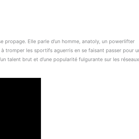
se propage. Elle parle d’un homme, anatoly, un powerlifter
 à tromper les sportifs aguerris en se faisant passer pour u
’un talent brut et d’une popularité fulgurante sur les réseau