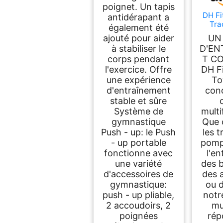
poignet. Un tapis
DH Fi
antidérapant a
Tra
également été
Towe
ajouté pour aider
UN
Mu
à stabiliser le
D'EN
corps pendant
T CO
l'exercice. Offre
DH F
une expérience
To
d'entraînement
con
stable et sûre
Système de
multi
gymnastique
Que 
Push - up: le Push
les t
- up portable
pompe
fonctionne avec
l'e
une variété
des b
d'accessoires de
des 
gymnastique:
ou 
push - up pliable,
notr
2 accoudoirs, 2
mu
poignées
rép