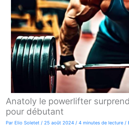
Anatoly le powerlifter surprend
pour débutant
Par
Elio Soletet
/
25 août 2024
/
4 minutes de lecture
/