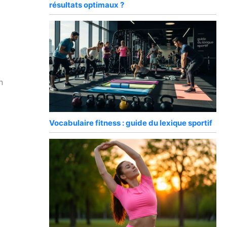
résultats optimaux ?
n
x
Vocabulaire fitness : guide du lexique sportif