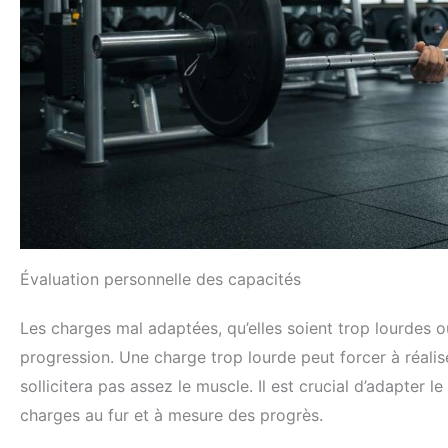
Évaluation personnelle des capacités
Les charges mal adaptées, qu’elles soient trop lourdes
progression. Une charge trop lourde peut forcer à réali
sollicitera pas assez le muscle. Il est crucial d’adapter
charges au fur et à mesure des progrès.