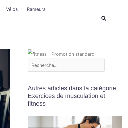
R
Vélos
Rameurs
e
c
h
e
r
c
h
e
r
Autres articles dans la catégorie
Exercices de musculation et
fitness