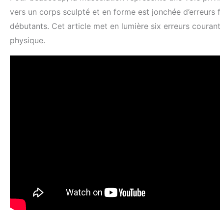
vers un corps sculpté et en forme est jonchée d’erreurs 
débutants. Cet article met en lumière six erreurs courant
physique.