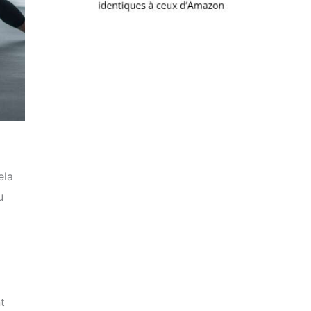
ela
u
t