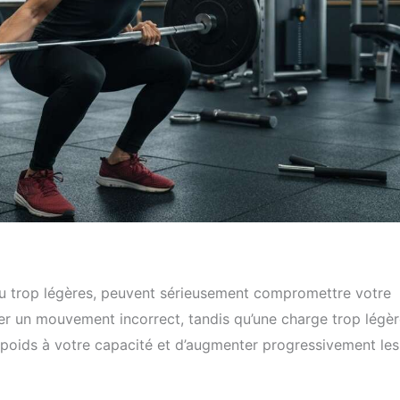
 ou trop légères, peuvent sérieusement compromettre votre
ser un mouvement incorrect, tandis qu’une charge trop légè
 le poids à votre capacité et d’augmenter progressivement les