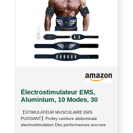
Matériau Acrylique amélioré, doux et
confortable, résistant à la saleté et à l'eau,
n'étrangle pas le corps. Convient aux femmes
au foyer, aux sportifs, aux employés et à la
plupart des autres personnes
Électrostimulateur EMS,
Aluminium, 10 Modes, 30
Niveaux
【STIMULATEUR MUSCULAIRE EMS
PUISSANT】Profey ceinture abdominale
electrostimulation Des performances accrues
grâce à la conductivité de la feuille d'aluminium