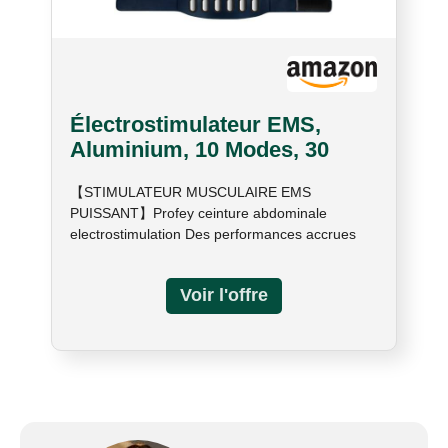
Électrostimulateur EMS,
Aluminium, 10 Modes, 30
Niveaux
【STIMULATEUR MUSCULAIRE EMS
PUISSANT】Profey ceinture abdominale
electrostimulation Des performances accrues
grâce à la conductivité de la feuille d'aluminium
au lieu du silicone normal ! Avec une ceinture et
deux entraîneurs de bras vous aide à entraîner
les muscles de la taille et des bras/jambes pour
favoriser la combustion des graisses et soulager
les courbatures. Ceinture abdominale homme il
existe 10 modes d'entraînement et 30 niveaux
d'intensité pour répondre à vos différents
besoins, de l'échauffement à l'exercice de haute
intensité 【CEINTURE ABDOMINALE EMS