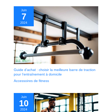
Juin
7
2024
Guide d’achat : choisir la meilleure barre de traction
pour l’entraînement à domicile
Accessoires de fitness
Juin
10
2024