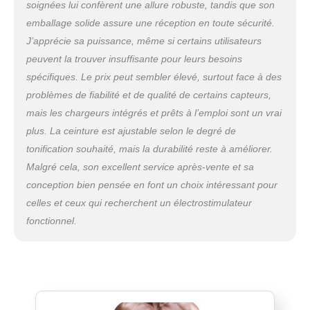
soignées lui confèrent une allure robuste, tandis que son
d'impulsions, le corps consommera de l'énergie
par la contraction musculaire, amenant la forme
emballage solide assure une réception en toute sécurité.
physique et la perte de graisse à un niveau
J’apprécie sa puissance, même si certains utilisateurs
confortable et efficace 【Ceinture Abdominale
peuvent la trouver insuffisante pour leurs besoins
Electrostimulation Utilisation Simple Et SûRe】
spécifiques. Le prix peut sembler élevé, surtout face à des
1.Installer le contrôleur,2.Déchirer le film
protecteur et vaporiser de l'eau.3.Fixer la
problèmes de fiabilité et de qualité de certains capteurs,
electrostimulateur musculaire à la taille/aux
mais les chargeurs intégrés et prêts à l’emploi sont un vrai
bras/aux jambes,4.Appuyer et maintenir le
plus. La ceinture est ajustable selon le degré de
bouton "M" pendant 2 secondes pour allumer la
tonification souhaité, mais la durabilité reste à améliorer.
machine et ajuster la force confortable. Il s'agit
Malgré cela, son excellent service après-vente et sa
non seulement d'une aide à l'entraînement,
mais aussi d'un appareil de massage hautement
conception bien pensée en font un choix intéressant pour
recommandé 【Ceinture Abdominale
celles et ceux qui recherchent un électrostimulateur
Electrostimulation De Haute Qualité】La
fonctionnel.
entraînement abdominal EMS de 118 cm de
long convient à toutes les morphologies et
permet de s'entraîner de manière dissimulée,
même lorsqu'elle est portée sous les vêtements.
electrostimulateur musculaire fixée à l'aide d'une
bande velcro pour éviter qu'elle ne glisse.