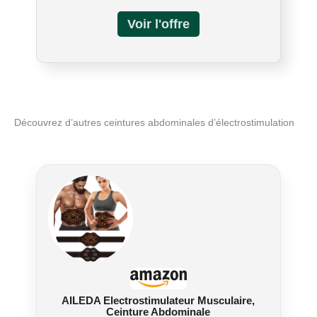
au lieu du silicone normal ! Avec une ceinture et
deux entraîneurs de bras vous aide à entraîner
les muscles de la taille et des bras/jambes pour
favoriser la combustion des graisses et soulager
les courbatures. Ceinture abdominale homme il
existe 10 modes d'entraînement et 30 niveaux
d'intensité pour répondre à vos différents
besoins, de l'échauffement à l'exercice de haute
Découvrez d’autres ceintures abdominales d’électrostimulation
intensité 【CEINTURE ABDOMINALE EMS
TRANSFORMEZ VOTRE MAISON EN SALLE
DE SPORT】Avec cet EMS ceinture
electrostimulation, vous ne manquerez aucun
des grands spectacles et des corvées, et vous
n'aurez pas besoin d'aller à la salle de sport
pour être plus en forme et plus fort.L'écran LED
vous indiquera le nombre de calories que vous
avez brûlées, ce qui est définitivement motivant !
L'Ceinture Abdominale Electrostimulation est
livré avec un triple câble de charge USB, qui
vous permet de charger jusqu'à trois contrôleurs
AILEDA Electrostimulateur Musculaire,
en même temps. Gagnez du temps
Ceinture Abdominale