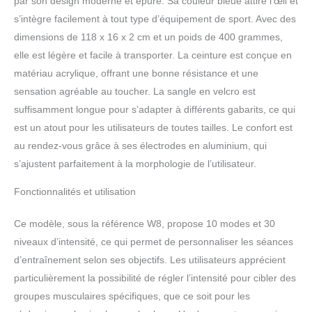
par son design moderne et épuré. Sa couleur bleue attire l’œil et
electrostimulation, vous ne manquerez aucun
des grands spectacles et des corvées, et vous
s’intègre facilement à tout type d’équipement de sport. Avec des
n'aurez pas besoin d'aller à la salle de sport
dimensions de 118 x 16 x 2 cm et un poids de 400 grammes,
pour être plus en forme et plus fort.L'écran LED
elle est légère et facile à transporter. La ceinture est conçue en
vous indiquera le nombre de calories que vous
matériau acrylique, offrant une bonne résistance et une
avez brûlées, ce qui est définitivement motivant !
L'Ceinture Abdominale Electrostimulation est
sensation agréable au toucher. La sangle en velcro est
livré avec un triple câble de charge USB, qui
suffisamment longue pour s’adapter à différents gabarits, ce qui
vous permet de charger jusqu'à trois contrôleurs
est un atout pour les utilisateurs de toutes tailles. Le confort est
en même temps. Gagnez du temps
au rendez-vous grâce à ses électrodes en aluminium, qui
【TECHNOLOGIE EMS SANS TAPIS
SILICONE】Profey utilise des électrodes en
s’ajustent parfaitement à la morphologie de l’utilisateur.
aluminium au lieu de tampons en silicone, pas
besoin de racheter, il suffit de vaporiser un peu
Fonctionnalités et utilisation
d'eau (le contrôleur s'éteindra automatiquement
si les électrodes ne touchent pas la peau
Ce modèle, sous la référence W8, propose 10 modes et 30
pendant 1 minute). Ceinture electrostimulation
niveaux d’intensité, ce qui permet de personnaliser les séances
combiné à la technologie d'impulsion EMS, qui
d’entraînement selon ses objectifs. Les utilisateurs apprécient
est transmise aux muscles sous forme
particulièrement la possibilité de régler l’intensité pour cibler des
d'impulsions, le corps consommera de l'énergie
par la contraction musculaire, amenant la forme
groupes musculaires spécifiques, que ce soit pour les
physique et la perte de graisse à un niveau