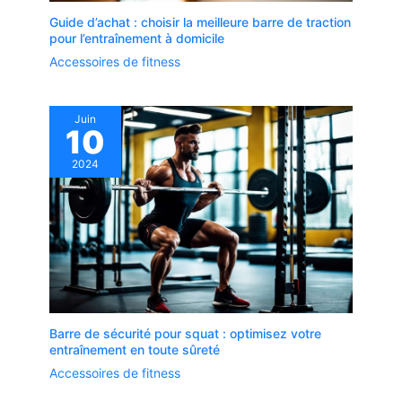
Guide d’achat : choisir la meilleure barre de traction
pour l’entraînement à domicile
Accessoires de fitness
Juin
10
2024
Barre de sécurité pour squat : optimisez votre
entraînement en toute sûreté
Accessoires de fitness