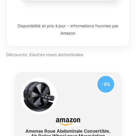
plus facile et moins laborieux que les
roues abdominales ordinaires. Même les
débutants qui ne sont pas assez forts
peuvent facilement les utiliser. ☸ Design
Disponibilité et prix à jour – informations fournies par
spécial. La roue sphérique ultra-large
Amazon
permet aux utilisateurs de sculpter à
gauche ou à droite pour engager tous
les ensembles de abdominaux, y
Découvrez d’autres roues abdominales
compris les muscles obliques. La largeur
de roue accrue offre stabilité et équilibre.
Ces poignées antidérapantes sont
amovibles pour un transport et un
rangement faciles. Matériaux de qualité
-5%
supérieure : notre roue abdominale est
fabriquée en plastique de haute qualité et
en acier inoxydable pour plus de
durabilité, de sécurité et de silence. ☸
Effet merveilleux : nos roues
abdominales vous aideront à développer
des abdominaux plus forts et plus
Amonax Roue Abdominale Convertible,
grands, brûler des calories, développer