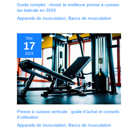
Guide complet : choisir la meilleure presse à cuisses
iso-latérale en 2024
Appareils de musculation
,
Bancs de musculation
Sep
17
2024
Presse à cuisses verticale : guide d’achat et conseils
d’utilisation
Appareils de musculation
,
Bancs de musculation