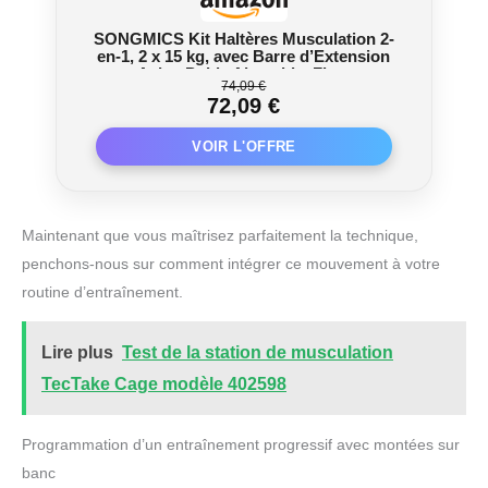
SONGMICS Kit Haltères Musculation 2-
en-1, 2 x 15 kg, avec Barre d’Extension
en Acier, Poids Ajustable, Fitness,
74,09 €
Musculation, Levée de Poids à la
72,09 €
Maison, Noir d'Encre SYL30LBK
Maintenant que vous maîtrisez parfaitement la technique,
penchons-nous sur comment intégrer ce mouvement à votre
routine d’entraînement.
Lire plus
Test de la station de musculation
TecTake Cage modèle 402598
Programmation d’un entraînement progressif avec montées sur
banc