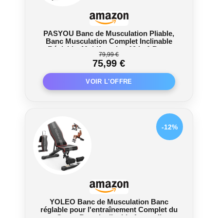
PASYOU Banc de Musculation Pliable,
Banc Musculation Complet Inclinable
Réglable, Multifonction 10 in 1 Banc
79,99 €
Abdominaux Entrainement Complet du
75,99 €
Corps Fitness，230Kg capacité de poids
-12%
YOLEO Banc de Musculation Banc
réglable pour l'entraînement Complet du
Corps Banc inclinable Appareil