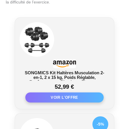
la difficulté de l’exercice.
SONGMICS Kit Haltères Musculation 2-
en-1, 2 x 15 kg, Poids Réglable,
Revêtement en Plastique, Fitnesse,
52,99 €
Musculation, à la Maison, avec Barre
d’Extension Supplémentaire en Acier,
Noir d'Encre SYL30HBK
-5%