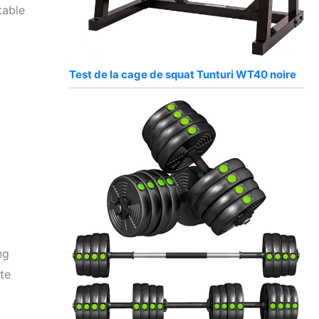
table
Test de la cage de squat Tunturi WT40 noire
ng
te