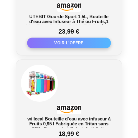
UTEBIT Gourde Sport 1,5L, Bouteille
d'eau avec Infuseur à Thé ou Fruits,1
Litre Bouteille Reutilisable Fabriquée en
23,99 €
Tritan sans BPA avec Marqueur de
Temps de Motivation pour Gym,
Camping, Bureau
willceal Bouteille d'eau avec infuseur à
Fruits 0,95 l Fabriquée en Tritan sans
BPA, Couvercle à Rabat, Anti-Fuite
18,99 €
Convient pour Le Sports et Le Camping