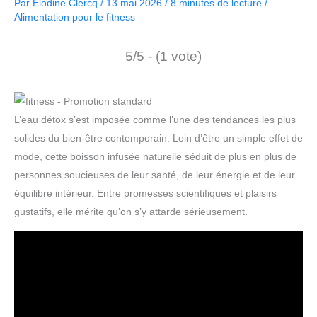
Par
Elodine Clercq
/
13 mai 2026
/
8 minutes de lecture
/
Alimentation pour le fitness
5/5 - (1 vote)
L’eau détox s’est imposée comme l’une des tendances les plus
solides du bien-être contemporain. Loin d’être un simple effet de
mode, cette boisson infusée naturelle séduit de plus en plus de
personnes soucieuses de leur santé, de leur énergie et de leur
équilibre intérieur. Entre promesses scientifiques et plaisirs
gustatifs, elle mérite qu’on s’y attarde sérieusement.