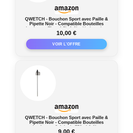
QWETCH - Bouchon Sport avec Paille &
Pipette Noir - Compatible Bouteilles
Isotherme Titan 1,5L & 2L - Hydratation
10,00 €
rapide et pratique
QWETCH - Bouchon Sport avec Paille &
Pipette Noir - Compatible Bouteilles
Isotherme Originals 750ml & 1L -
9,00 €
Hydratation rapide et pratique