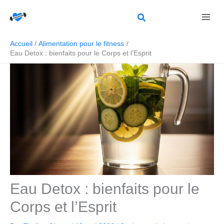
Aller
Rechercher
au
contenu
Accueil
Alimentation pour le fitness
Eau Detox : bienfaits pour le Corps et l’Esprit
Eau Detox : bienfaits pour le
Corps et l’Esprit