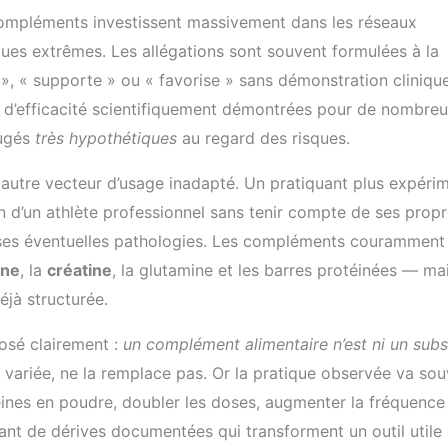
 compléments investissent massivement dans les réseaux
iques extrêmes. Les allégations sont souvent formulées à la
 », « supporte » ou « favorise » sans démonstration cliniqu
s d’efficacité scientifiquement démontrées pour de nombre
jugés
très hypothétiques
au regard des risques.
n autre vecteur d’usage inadapté. Un pratiquant plus expéri
 d’un athlète professionnel sans tenir compte de ses prop
e ses éventuelles pathologies. Les compléments couramment
ine
, la
créatine
, la glutamine et les barres protéinées — ma
éjà structurée.
posé clairement :
un complément alimentaire n’est ni un subs
n variée, ne la remplace pas. Or la pratique observée va so
éines en poudre, doubler les doses, augmenter la fréquence
ant de dérives documentées qui transforment un outil utile