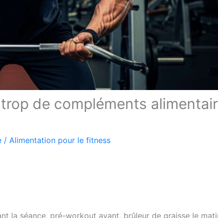
 trop de compléments alimentai
e
/
Alimentation pour le fitness
t la séance, pré-workout avant, brûleur de graisse le mati