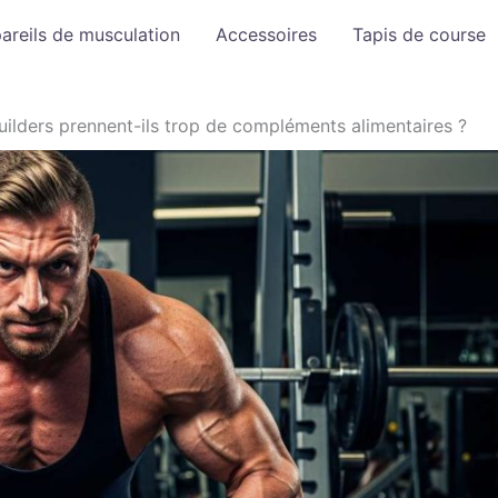
areils de musculation
Accessoires
Tapis de course
ilders prennent-ils trop de compléments alimentaires ?