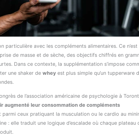
on particulière avec les compléments alimentaires. Ce n’est
e prise de masse et de sèche, des objectifs chiffrés en gra
urtes. Dans ce contexte, la supplémentation s’impose com
rter une shaker de
whey
est plus simple qu’un tupperware 
ondes.
ongrès de l’association américaine de psychologie à Toron
oir augmenté leur consommation de compléments
 parmi ceux pratiquant la musculation ou le cardio au mi
ne : elle traduit une logique d’escalade où chaque plateau 
oduit.