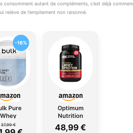
ers consomment autant de compléments, c’est déjà commen
qui relève de l’empilement non raisonné.
-16%
ulk Pure
Optimum
Whey
Nutrition
otéine en
Gold
37,99 €
48,99 €
1,99 €
Poudre,
Standard