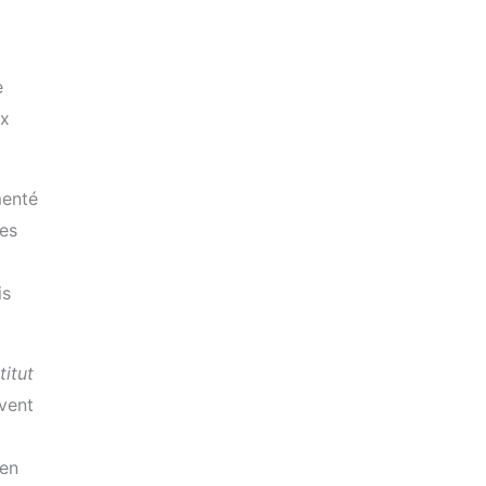
e
ux
menté
res
is
titut
uvent
 en