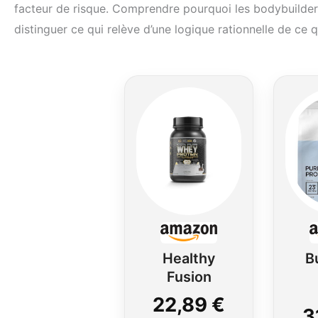
facteur de risque. Comprendre pourquoi les bodybuild
distinguer ce qui relève d’une logique rationnelle de ce 
Healthy
B
Fusion
Whey
Pr
22,89 €
3
Protein | 43