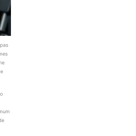
 pas
mmes
me
de
to
nimum
de