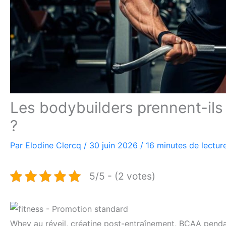
Les bodybuilders prennent-ils
?
Par
Elodine Clercq
/
30 juin 2026
/
16 minutes de lectur
5/5 - (2 votes)
Whey au réveil, créatine post-entraînement, BCAA pendan