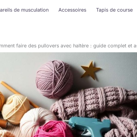
areils de musculation
Accessoires
Tapis de course
ment faire des pullovers avec haltère : guide complet et a