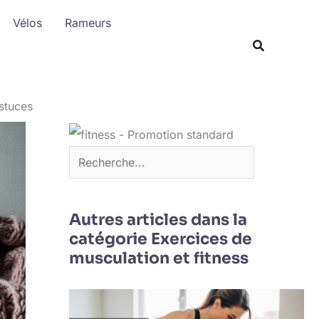
R
Vélos
Rameurs
e
c
h
e
stuces
r
c
h
e
r
Autres articles dans la
catégorie Exercices de
musculation et fitness