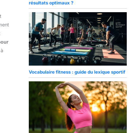
résultats optimaux ?
t
ement
t
pour
 à
Vocabulaire fitness : guide du lexique sportif