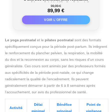
magnétique réglable,Vélo fixe à domicile
99,99 €
avec réglage de hauteur,Entraînement
89,99 €
cardio compact (Noir/Rouge)
Le yoga postnatal
et le
pilates postnatal
sont des formats
spécifiquement conçus pour la période post-partum. Ils intègrent
le renforcement du plancher pelvien, la respiration, la mobilité
du dos et la reconnexion au corps, sans les risques d’un cours
généraliste. Ces cours sont animés par des professeurs formés
aux spécificités de la période post-natale, ce qui change
radicalement la qualité de l’encadrement. Ils peuvent
généralement démarrer à partir de 6 à 8 semaines après
l’accouchement, sur avis du professionnel de santé.
Délai
Bénéfice
Point de
Activité
minimal
principal
vigilance