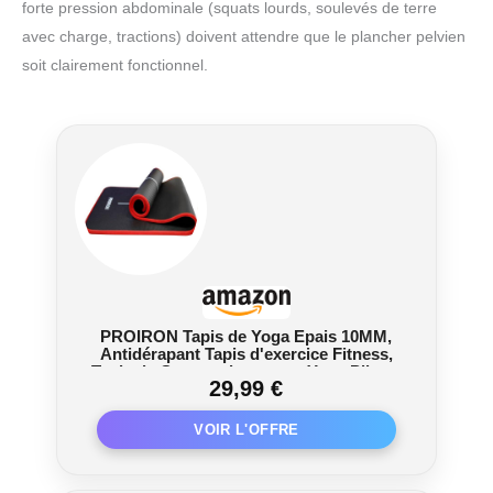
forte pression abdominale (squats lourds, soulevés de terre
avec charge, tractions) doivent attendre que le plancher pelvien
soit clairement fonctionnel.
PROIRON Tapis de Yoga Epais 10MM,
Antidérapant Tapis d'exercice Fitness,
Tapis de Gymnastique pour Yoga Pilates
29,99 €
Gym Exercices Sport Camping Voyage,
en Mousse NBR/respecte la Peau, Noir