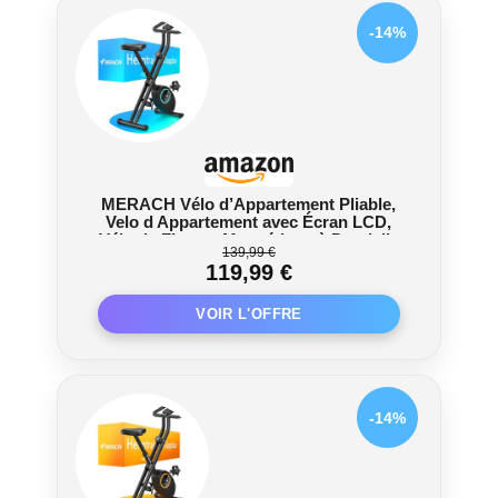
-14%
MERACH Vélo d’Appartement Pliable,
Velo d Appartement avec Écran LCD,
Vélo de Fitness Magnétique à Domicile
139,99 €
avec Coussin Confortable, Gain de
119,99 €
Place, Pour l’Entraînement Cardio,
Capacité Max 136KG
-14%