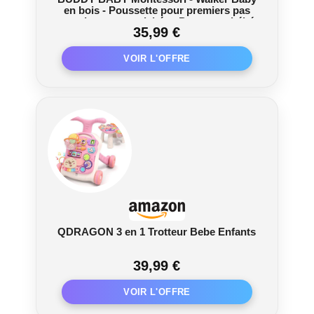
en bois - Poussette pour premiers pas
avec jouets et activités - Poussette bébé
35,99 €
+12 mois (Laponie/Vert)
QDRAGON 3 en 1 Trotteur Bebe Enfants
39,99 €