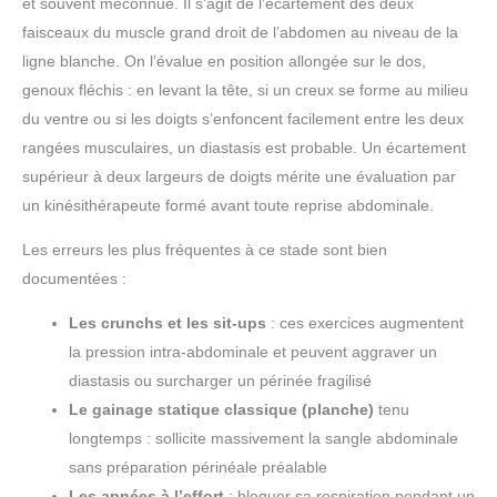
et souvent méconnue. Il s’agit de l’écartement des deux
faisceaux du muscle grand droit de l’abdomen au niveau de la
ligne blanche. On l’évalue en position allongée sur le dos,
genoux fléchis : en levant la tête, si un creux se forme au milieu
du ventre ou si les doigts s’enfoncent facilement entre les deux
rangées musculaires, un diastasis est probable. Un écartement
supérieur à deux largeurs de doigts mérite une évaluation par
un kinésithérapeute formé avant toute reprise abdominale.
Les erreurs les plus fréquentes à ce stade sont bien
documentées :
Les crunchs et les sit-ups
: ces exercices augmentent
la pression intra-abdominale et peuvent aggraver un
diastasis ou surcharger un périnée fragilisé
Le gainage statique classique (planche)
tenu
longtemps : sollicite massivement la sangle abdominale
sans préparation périnéale préalable
Les apnées à l’effort
: bloquer sa respiration pendant un