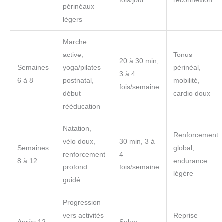
fois/jour
reconnexion
périnéaux
légers
Marche
active,
Tonus
20 à 30 min,
Semaines
yoga/pilates
périnéal,
3 à 4
6 à 8
postnatal,
mobilité,
fois/semaine
début
cardio doux
rééducation
Natation,
Renforcement
vélo doux,
30 min, 3 à
Semaines
global,
renforcement
4
8 à 12
endurance
profond
fois/semaine
légère
guidé
Progression
vers activités
Reprise
Après 12
Selon