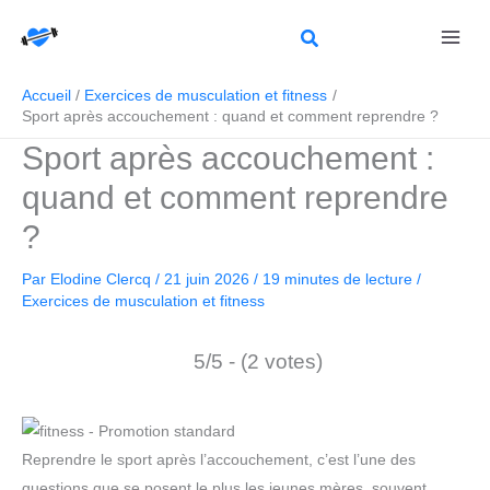
Aller
Rechercher
au
contenu
Accueil
Exercices de musculation et fitness
Sport après accouchement : quand et comment reprendre ?
Sport après accouchement :
quand et comment reprendre
?
Par
Elodine Clercq
/
21 juin 2026
/
19 minutes de lecture
/
Exercices de musculation et fitness
5/5 - (2 votes)
Reprendre le sport après l’accouchement, c’est l’une des
questions que se posent le plus les jeunes mères, souvent