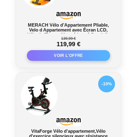
MERACH Vélo d’Appartement Pliable,
Velo d Appartement avec Écran LCD,
Vélo de Fitness Magnétique à Domicile
139,99 €
avec Coussin Confortable, Gain de
119,99 €
Place, Pour l’Entraînement Cardio,
Capacité Max 136KG
-10%
VitaForge Vélo d'appartement,Vélo
d'exercice silencieux avec résistance