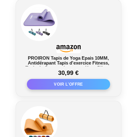
PROIRON Tapis de Yoga Epais 10MM,
Antidérapant Tapis d'exercice Fitness,
Tapis de Gymnastique pour Yoga Pilates
30,99 €
Gym Exercices Sport Camping Voyage,
en Mousse NBR/respecte la Peau, Violet
Clair