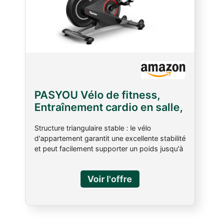
PASYOU Vélo de fitness,
Entraînement cardio en salle,
vélo d'exercice avec
Structure triangulaire stable : le vélo
moniteur, support de
d'appartement garantit une excellente stabilité
tablette, avec résistance
et peut facilement supporter un poids jusqu'à
magnétique, vélos
160 kg. Vous pouvez être sûr que même avec
stationnaires à la maison S40
un entraînement intensif, vous aurez un terrain
solide sous vos pieds. Volant silencieux et
courroie : le volant silencieux et la courroie de
cette vélo d'appartement d'intérieur
garantissent un entraînement agréable et