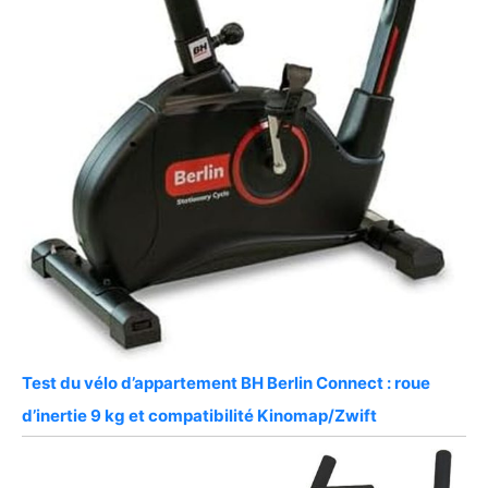
Test du vélo d’appartement BH Berlin Connect : roue
d’inertie 9 kg et compatibilité Kinomap/Zwift