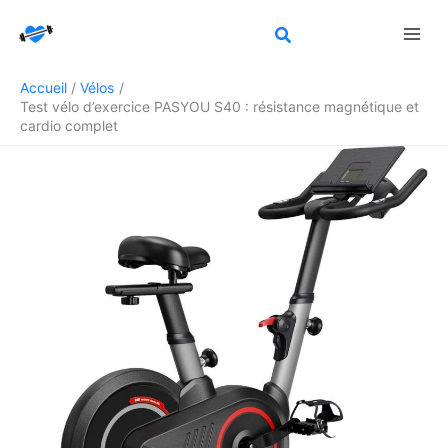
Aller
Rechercher
au
contenu
Accueil
Vélos
Test vélo d’exercice PASYOU S40 : résistance magnétique et
cardio complet