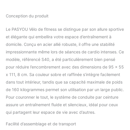
silencieux. Vous pouvez vous concentrer
complètement sur vos objectifs de fitness
sans être distrait par des bruits gênants.
Conception du produit
Manubrio et selle réglables : avec la cyclette
de dimensions compactes de 95 x 55 x 131
Le PASYOU Vélo de fitness se distingue par son allure sportive
cm, cette bicyclette s’adapte facilement à
et élégante qui embellira votre espace d’entraînement à
n’importe quel espace. Selle réglable en 4
positions, guidon réglable en 2 positions,
domicile. Conçu en acier allié robuste, il offre une stabilité
convient aux personnes d’une hauteur de 150
impressionnante même lors de séances de cardio intenses. Ce
à 200 cm et d’une longueur de jambe de 70 à
modèle, référencé S40, a été particulièrement bien pensé
100 cm. Grâce aux roues intégrées, vous
pour réduire l’encombrement avec des dimensions de 95 x 55
pouvez le déplacer facilement. Écran LCD et
ceinture de fréquence cardiaque : le moniteur
x 111, 8 cm. Sa couleur sobre et raffinée s’intègre facilement
LCD sur le vélo d'exercice peut suivre en
dans tout intérieur, tandis que sa capacité maximale de poids
temps réel le temps d'entraînement, la
de 160 kilogrammes permet son utilisation par un large public.
vitesse, la distance, le compteur kilométrique
Pour couronner le tout, le système de conduite par ceinture
et les calories brûlées. Avec cette connexion
d'écran LCD et bande de fréquence
assure un entraînement fluide et silencieux, idéal pour ceux
cardiaque, vous pouvez amener vos
qui partagent leur espace de vie avec d’autres.
entraînements de fitness ou sportifs à un
nouveau niveau vous permettant de surveiller
Facilité d’assemblage et de transport
et d'analyser vos performances de manière