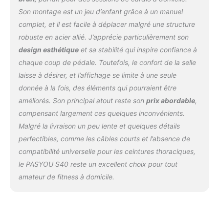
garantie : nous sommes fiers de notre
Son montage est un jeu d’enfant grâce à un manuel
excellent service client. Notre équipe est à
complet, et il est facile à déplacer malgré une structure
votre disposition 24 heures sur 24 pour vous
aider si vous avez des questions ou des
robuste en acier allié. J’apprécie particulièrement son
problèmes. En outre, nous offrons une
design esthétique
et sa stabilité qui inspire confiance à
garantie d'un an sur ce vélo de fitness pour
chaque coup de pédale. Toutefois, le confort de la selle
vous offrir une expérience d'entraînement
laisse à désirer, et l’affichage se limite à une seule
sans soucis.
donnée à la fois, des éléments qui pourraient être
améliorés. Son principal atout reste son
prix abordable
,
compensant largement ces quelques inconvénients.
Malgré la livraison un peu lente et quelques détails
perfectibles, comme les câbles courts et l’absence de
compatibilité universelle pour les ceintures thoraciques,
le PASYOU S40 reste un excellent choix pour tout
amateur de fitness à domicile.