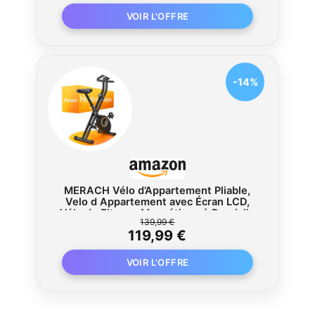
Siège Confortable
-14%
MERACH Vélo d’Appartement Pliable,
Velo d Appartement avec Écran LCD,
Vélo de Fitness Magnétique à Domicile
139,99 €
avec Coussin Confortable, Gain de
119,99 €
Place, Pour l’Entraînement Cardio,
Capacité Max 136KG