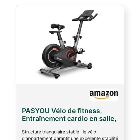
PASYOU Vélo de fitness,
Entraînement cardio en salle,
vélo d'exercice avec
Structure triangulaire stable : le vélo
moniteur, support de
d'appartement garantit une excellente stabilité