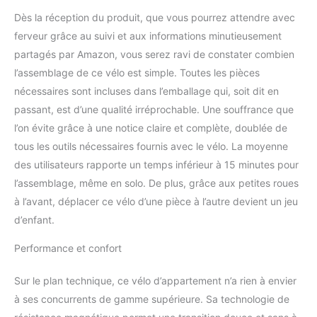
plus précise. Service client 24/7 et 1 an de
Dès la réception du produit, que vous pourrez attendre avec
garantie : nous sommes fiers de notre
ferveur grâce au suivi et aux informations minutieusement
excellent service client. Notre équipe est à
partagés par Amazon, vous serez ravi de constater combien
votre disposition 24 heures sur 24 pour vous
aider si vous avez des questions ou des
l’assemblage de ce vélo est simple. Toutes les pièces
problèmes. En outre, nous offrons une
nécessaires sont incluses dans l’emballage qui, soit dit en
garantie d'un an sur ce vélo de fitness pour
passant, est d’une qualité irréprochable. Une souffrance que
vous offrir une expérience d'entraînement
l’on évite grâce à une notice claire et complète, doublée de
sans soucis.
tous les outils nécessaires fournis avec le vélo. La moyenne
des utilisateurs rapporte un temps inférieur à 15 minutes pour
l’assemblage, même en solo. De plus, grâce aux petites roues
à l’avant, déplacer ce vélo d’une pièce à l’autre devient un jeu
d’enfant.
Performance et confort
Sur le plan technique, ce vélo d’appartement n’a rien à envier
à ses concurrents de gamme supérieure. Sa technologie de