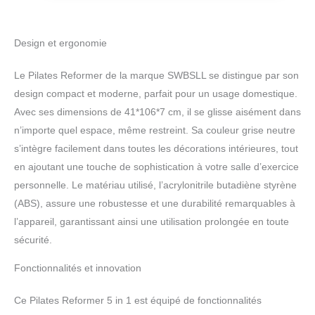
Équipé d'une technologie de rebond avancée et
d'une corde élastique robuste, ce rouleau
abdominal simplifie vos entraînements tout en
Design et ergonomie
renforçant vos muscles. Que vous soyez novice
ou sportif expérimenté, sa puissance garantit un
Le Pilates Reformer de la marque SWBSLL se distingue par son
soutien optimal et des résultats visibles.
design compact et moderne, parfait pour un usage domestique.
【Stabilité et sécurité accrues pour chaque
session】 Ce réformateur Pilates dispose d'une
Avec ses dimensions de 41*106*7 cm, il se glisse aisément dans
base plate et élargie, assurant une répartition
n’importe quel espace, même restreint. Sa couleur grise neutre
homogène de la force. Son design antidérapant
s’intègre facilement dans toutes les décorations intérieures, tout
minimise les risques de basculement et de
en ajoutant une touche de sophistication à votre salle d’exercice
secousses, garantissant des mouvements
fluides et contrôlés pour vos exercices Pilates à
personnelle. Le matériau utilisé, l’acrylonitrile butadiène styrène
domicile.
【Matériaux durables adaptés aux
(ABS), assure une robustesse et une durabilité remarquables à
entraînements intensifs】 Fabriqué en PP
l’appareil, garantissant ainsi une utilisation prolongée en toute
écologique et ultra-résistant, ce rouleau
sécurité.
abdominal supporte jusqu'à 300 livres sans
déformation. Que ce soit pour des séances de
Fonctionnalités et innovation
musculation ou des exercices de haute intensité,
il est parfaitement adapté aux Pilates à domicile.
Ce Pilates Reformer 5 in 1 est équipé de fonctionnalités
【Design ergonomique pour un confort