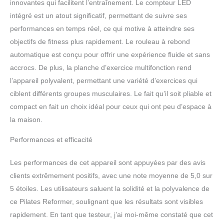
innovantes qui facilitent l’entraînement. Le compteur LED
maximal】 Doté de poignées en mousse
absorbante et de coussinets en EVA, ce
intégré est un atout significatif, permettant de suivre ses
réformateur Pilates offre une prise confortable.
performances en temps réel, ce qui motive à atteindre ses
Les genouillères incluses protègent vos
objectifs de fitness plus rapidement. Le rouleau à rebond
articulations, et son design pliable avec support
automatique est conçu pour offrir une expérience fluide et sans
téléphone facilite le rangement et l’utilisation,
pour une expérience de Pilates à domicile
accrocs. De plus, la planche d’exercice multifonction rend
simplifiée.
l’appareil polyvalent, permettant une variété d’exercices qui
ciblent différents groupes musculaires. Le fait qu’il soit pliable et
compact en fait un choix idéal pour ceux qui ont peu d’espace à
la maison.
Performances et efficacité
Les performances de cet appareil sont appuyées par des avis
clients extrêmement positifs, avec une note moyenne de 5,0 sur
5 étoiles. Les utilisateurs saluent la solidité et la polyvalence de
ce Pilates Reformer, soulignant que les résultats sont visibles
rapidement. En tant que testeur, j’ai moi-même constaté que cet