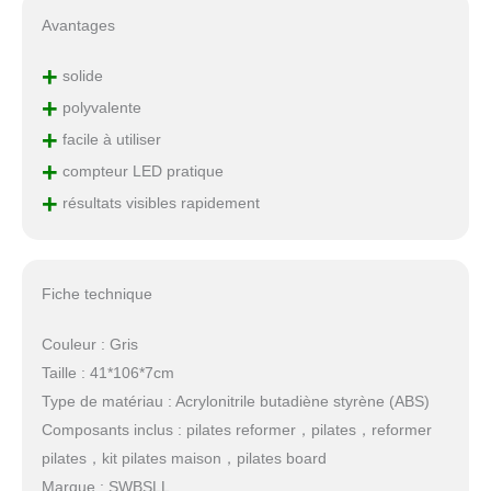
Avantages
+
solide
+
polyvalente
+
facile à utiliser
+
compteur LED pratique
+
résultats visibles rapidement
Fiche technique
Couleur : Gris
Taille : 41*106*7cm
Type de matériau : Acrylonitrile butadiène styrène (ABS)
Composants inclus : pilates reformer，pilates，reformer
pilates，kit pilates maison，pilates board
Marque : SWBSLL