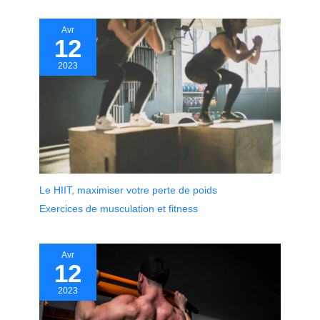
Avr
12
2023
Le HIIT, maximiser votre perte de poids
Exercices de musculation et fitness
Avr
12
2023