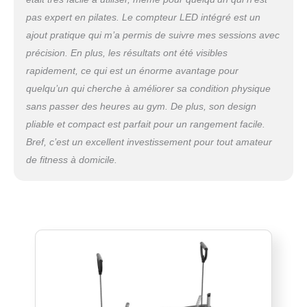
articulations, et son design pliable avec support
pas expert en pilates. Le compteur LED intégré est un
téléphone facilite le rangement et l’utilisation,
pour une expérience de Pilates à domicile
ajout pratique qui m’a permis de suivre mes sessions avec
simplifiée.
précision. En plus, les résultats ont été visibles
rapidement, ce qui est un énorme avantage pour
quelqu’un qui cherche à améliorer sa condition physique
sans passer des heures au gym. De plus, son design
pliable et compact est parfait pour un rangement facile.
Bref, c’est un excellent investissement pour tout amateur
de fitness à domicile.