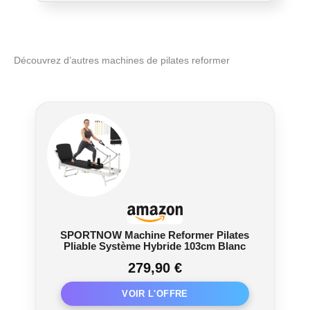
pour des mouvements fluides et efficaces】
Équipé d'une technologie de rebond avancée et
d'une corde élastique robuste, ce rouleau
abdominal simplifie vos entraînements tout en
Découvrez d’autres machines de pilates reformer
renforçant vos muscles. Que vous soyez novice
ou sportif expérimenté, sa puissance garantit un
soutien optimal et des résultats visibles.
【Stabilité et sécurité accrues pour chaque
session】 Ce réformateur Pilates dispose d'une
base plate et élargie, assurant une répartition
homogène de la force. Son design antidérapant
minimise les risques de basculement et de
secousses, garantissant des mouvements
fluides et contrôlés pour vos exercices Pilates à
domicile.
【Matériaux durables adaptés aux
entraînements intensifs】 Fabriqué en PP
SPORTNOW Machine Reformer Pilates
écologique et ultra-résistant, ce rouleau
Pliable Système Hybride 103cm Blanc
abdominal supporte jusqu'à 300 livres sans
279,90 €
déformation. Que ce soit pour des séances de
musculation ou des exercices de haute intensité,
il est parfaitement adapté aux Pilates à domicile.