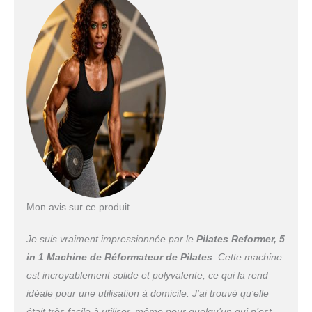
ou sportif expérimenté, sa puissance garantit un
soutien optimal et des résultats visibles.
【Stabilité et sécurité accrues pour chaque
session】 Ce réformateur Pilates dispose d'une
base plate et élargie, assurant une répartition
homogène de la force. Son design antidérapant
minimise les risques de basculement et de
secousses, garantissant des mouvements
fluides et contrôlés pour vos exercices Pilates à
domicile.
【Matériaux durables adaptés aux
entraînements intensifs】 Fabriqué en PP
écologique et ultra-résistant, ce rouleau
abdominal supporte jusqu'à 300 livres sans
déformation. Que ce soit pour des séances de
Mon avis sur ce produit
musculation ou des exercices de haute intensité,
il est parfaitement adapté aux Pilates à domicile.
Je suis vraiment impressionnée par le
Pilates Reformer, 5
【Design ergonomique pour un confort
in 1 Machine de Réformateur de Pilates
. Cette machine
maximal】 Doté de poignées en mousse
absorbante et de coussinets en EVA, ce
est incroyablement solide et polyvalente, ce qui la rend
réformateur Pilates offre une prise confortable.
idéale pour une utilisation à domicile. J’ai trouvé qu’elle
Les genouillères incluses protègent vos
était très facile à utiliser, même pour quelqu’un qui n’est