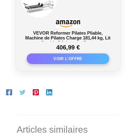
VEVOR Reformer Pilates Pliable,
Machine de Pilates Charge 181,44 kg, Lit
avec Double Résistance, Ressort et
406,99 €
Cordon, Ensemble de Réformateur pour
Utilisateurs Avancés et Débutants, Gym
Domicile Studio
Articles similaires