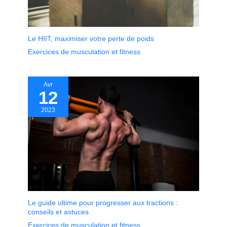
Le HIIT, maximiser votre perte de poids
Exercices de musculation et fitness
Avr
12
2023
Le guide ultime pour progresser aux tractions :
conseils et astuces
Exercices de musculation et fitness