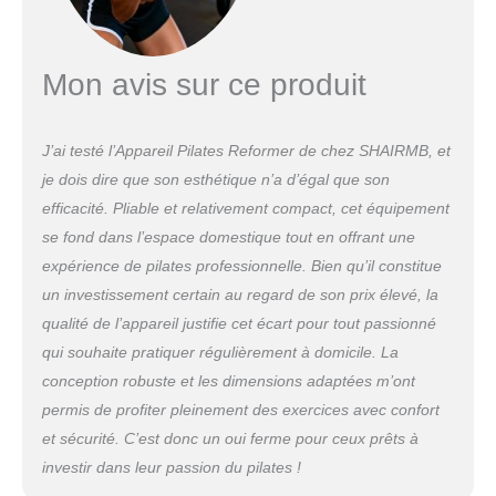
ET GAIN DE PLACE : Cette machine reformer
pilates pliable avec roues de transport intégrées
se range facilement sous un lit ou dans un coin.
Mon avis sur ce produit
Idéale pour créer un espace de pilates
personnel dans votre salon ou votre chambre
J’ai testé l’Appareil Pilates Reformer de chez SHAIRMB, et
je dois dire que son esthétique n’a d’égal que son
efficacité. Pliable et relativement compact, cet équipement
se fond dans l’espace domestique tout en offrant une
expérience de pilates professionnelle. Bien qu’il constitue
un investissement certain au regard de son prix élevé, la
qualité de l’appareil justifie cet écart pour tout passionné
qui souhaite pratiquer régulièrement à domicile. La
conception robuste et les dimensions adaptées m’ont
permis de profiter pleinement des exercices avec confort
et sécurité. C’est donc un oui ferme pour ceux prêts à
investir dans leur passion du pilates !