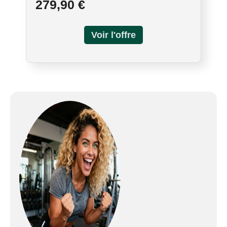
279,90 €
convient aux débutants comme aux confirmés
pour travailler abdos et endurance
AJUSTEMENT PRÉCIS ET FLUIDE : Grâce à la
barre de pied réglable sur 4 niveaux et au
système de poulie silencieux à 3 niveaux, ce
reformer pilates s'adapte aux utilisateurs de 1,5
à 2 m et à de nombreux mouvements pour un
entraînement efficace à domicile STRUCTURE
ROBUSTE ET MOUVEMENTS SILENCIEUX :
Avec son cadre en acier de 195 cm supportant
jusqu'à 120 kg, cette machine de pilates
reformer reste stable pendant les extensions
complètes. Les rails fluides et silencieux aident à
rester concentré sans gêner votre entourage
CONFORT PENDANT CHAQUE SÉANCE : Le
rembourrage souple en PU de ce reformer de
pilates offre un soutien ferme et un confort
durable durant les sessions intenses. Les
surfaces faciles à nettoyer et l'appui-tête
soutenant la nuque favorisent une pratique
détendue et concentrée INSTALLATION RAPIDE