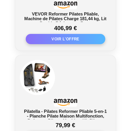
VEVOR Reformer Pilates Pliable,
Machine de Pilates Charge 181,44 kg, Lit
avec Double Résistance, Ressort et
406,99 €
Cordon, Ensemble de Réformateur pour
Utilisateurs Avancés et Débutants, Gym
Domicile Studio
Pilatella - Pilates Reformer Pliable 5-en-1
- Planche Pilate Maison Multifonction,
Reformer Pilates Machine, Kit Pilates
79,99 €
Pliable, Pilates Board avec Programme
de Sport à Domicile de 7 Jours Inclus