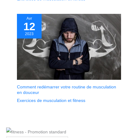
Avr
12
2023
Comment redémarrer votre routine de musculation
en douceur
Exercices de musculation et fitness