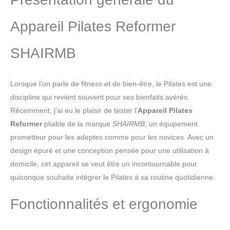
jusqu'à 120 kg, cette machine de pilates
reformer reste stable pendant les extensions
Appareil Pilates Reformer
complètes. Les rails fluides et silencieux aident à
rester concentré sans gêner votre entourage
SHAIRMB
CONFORT PENDANT CHAQUE SÉANCE : Le
rembourrage souple en PU de ce reformer de
pilates offre un soutien ferme et un confort
Lorsque l’on parle de fitness et de bien-être, le Pilates est une
durable durant les sessions intenses. Les
surfaces faciles à nettoyer et l'appui-tête
discipline qui revient souvent pour ses bienfaits avérés.
soutenant la nuque favorisent une pratique
Récemment, j’ai eu le plaisir de tester l’
Appareil Pilates
détendue et concentrée INSTALLATION RAPIDE
Reformer
pliable de la marque
SHAIRMB
, un équipement
ET GAIN DE PLACE : Cette machine reformer
prometteur pour les adeptes comme pour les novices. Avec un
pilates pliable avec roues de transport intégrées
se range facilement sous un lit ou dans un coin.
design épuré et une conception pensée pour une utilisation à
Idéale pour créer un espace de pilates
domicile, cet appareil se veut être un incontournable pour
personnel dans votre salon ou votre chambre
quiconque souhaite intégrer le Pilates à sa routine quotidienne.
Fonctionnalités et ergonomie