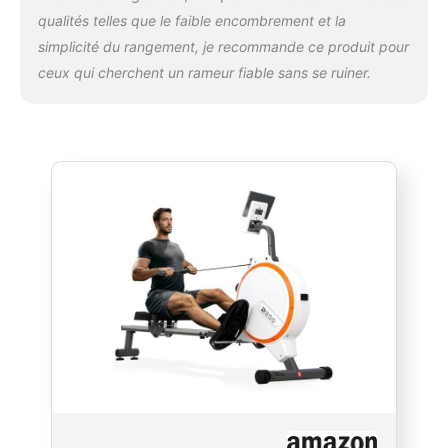
équipé d'un siège ergonomique, de poignées
qualités telles que le faible encombrement et la
souples et de larges pédales pour une
simplicité du rangement, je recommande ce produit pour
posture optimale. Pour votre sécurité, les
repose-pieds sont munis de sangles Velcro
ceux qui cherchent un rameur fiable sans se ruiner.
qui maintiennent vos pieds en place, pour un
entraînement confortable et sûr. La
conception antidérapante des repose-pieds
assure une stabilité accrue et une parfaite
stabilité du rameur pendant vos séances de
cardio.
DESIGN COMPACT: Rail coulissant
en aluminium avec système de pliage
pratique pour un rangement facile après
utilisation. Rameur magnétique de salle de
sport à roulettes se déplace facilement et
rapidement. Son format compact facilite le
rangement et convient parfaitement aux
maisons et aux petits bureaux. Le support
pour téléphone intégré vous permet de vous
divertir pendant votre entraînement, pour plus
de plaisir et de motivation. Dimensions : 155
x 47,8 x 87,6 cm. Notre rameur supporte les