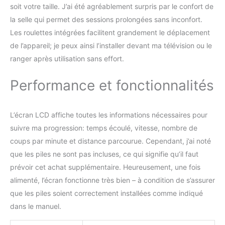
soit votre taille. J’ai été agréablement surpris par le confort de
LCD affichant vos données d’entraînement,
notamment le temps, la cadence (coups par
la selle qui permet des sessions prolongées sans inconfort.
minute), le nombre total de coups, les
Les roulettes intégrées facilitent grandement le déplacement
calories brûlées et l’état du scan. Ces
de l’appareil; je peux ainsi l’installer devant ma télévision ou le
données vous permettent de comprendre et
ranger après utilisation sans effort.
d’optimiser votre programme d’entraînement
personnalisé et d’en garantir la qualité, vous
Performance et fonctionnalités
permettant ainsi de suivre votre progression
et d’adapter votre plan d’entraînement en
conséquence.
CONFORT D'UTILISATION:
Siège ergonomique rembourré avec roulettes
L’écran LCD affiche toutes les informations nécessaires pour
fluides et repose-pieds antidérapants
suivre ma progression: temps écoulé, vitesse, nombre de
ajustables. RAMEUR ERGONOMIQUE : Le
coups par minute et distance parcourue. Cependant, j’ai noté
rameur NOVONOVA pour home gym est
que les piles ne sont pas incluses, ce qui signifie qu’il faut
équipé d'un siège ergonomique, de poignées
souples et de larges pédales pour une
prévoir cet achat supplémentaire. Heureusement, une fois
posture optimale. Pour votre sécurité, les
alimenté, l’écran fonctionne très bien – à condition de s’assurer
repose-pieds sont munis de sangles Velcro
que les piles soient correctement installées comme indiqué
qui maintiennent vos pieds en place, pour un
dans le manuel.
entraînement confortable et sûr. La
conception antidérapante des repose-pieds