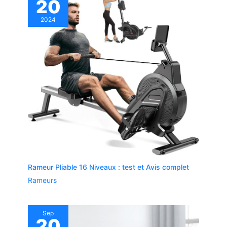
20
sportif confirmé, cet appareil de fitness
répondra à vos besoins et vous aidera à
2024
développer vos muscles, à brûler des calories
et à atteindre facilement vos objectifs. C’est le
choix idéal pour s’entraîner chez soi.
Rameur Pliable 16 Niveaux : test et Avis complet
Rameurs
Sep
20