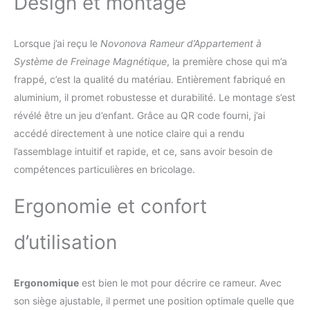
Design et montage
utilisateurs. Profitez d'un entraînement
optimal avec ce rameur.
RÉSISTANCE
MAGNÉTIQUE: Système de résistance
Lorsque j’ai reçu le
Novonova Rameur d’Appartement à
magnétique fluide et silencieux pour un
exercice sans à-coups. Rameurs doté de 16
Système de Freinage Magnétique
, la première chose qui m’a
niveaux de résistance réglables et d'une
frappé, c’est la qualité du matériau. Entièrement fabriqué en
résistance magnétique, répondant ainsi
aluminium, il promet robustesse et durabilité. Le montage s’est
parfaitement à vos besoins d'entraînement.
révélé être un jeu d’enfant. Grâce au QR code fourni, j’ai
Les niveaux de résistance équilibrés
optimisent vos séances et contribuent à
accédé directement à une notice claire qui a rendu
prévenir les blessures sportives. Ce rameur
l’assemblage intuitif et rapide, et ce, sans avoir besoin de
d'intérieur utilise un système de résistance
compétences particulières en bricolage.
magnétique pour une expérience de rame
fluide et silencieuse, vous permettant de
Ergonomie et confort
profiter d'un entraînement complet dans un
environnement confortable. Le rameur
magnétique est le choix idéal pour un
d’utilisation
entraînement efficace à domicile.
MONITEUR LCD: Affichage digital des
données d'entraînement incluant temps,
Ergonomique
est bien le mot pour décrire ce rameur. Avec
distance, calories et coups de rame. Ce
son siège ajustable, il permet une position optimale quelle que
rameur professionnel est équipé d’un écran