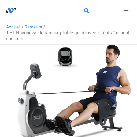
Aller
Rechercher
au
contenu
Accueil
Rameurs
Test Novonova : le rameur pliable qui réinvente l’entraînement
chez soi