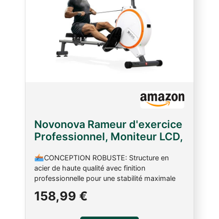
Novonova Rameur d'exercice
Professionnel, Moniteur LCD,
16 Niveaux Résistance
CONCEPTION ROBUSTE: Structure en
Magnétique, Structure en
acier de haute qualité avec finition
Acier, Siège Ergonomique,
professionnelle pour une stabilité maximale
Rameurs pour Entraînement à
pendant l'entraînement. RAMEUR DE HAUTE
158,99 €
Domicile, Rameur
QUALITÉ : Fabriqué en alliage d'aluminium de
Appartement Silencieux
haute qualité et équipé de rails de glissement