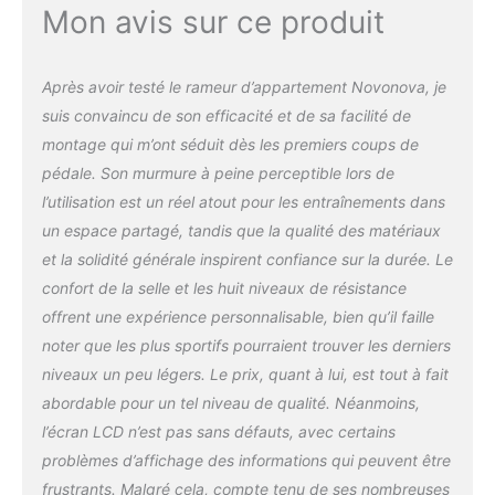
Mon avis sur ce produit
environnement confortable. Le rameur
magnétique est le choix idéal pour un
entraînement efficace à domicile.
MONITEUR LCD: Affichage digital des
Après avoir testé le rameur d’appartement Novonova, je
données d'entraînement incluant temps,
suis convaincu de son efficacité et de sa facilité de
distance, calories et coups de rame. Ce
montage qui m’ont séduit dès les premiers coups de
rameur professionnel est équipé d’un écran
pédale. Son murmure à peine perceptible lors de
LCD affichant vos données d’entraînement,
l’utilisation est un réel atout pour les entraînements dans
notamment le temps, la cadence (coups par
minute), le nombre total de coups, les
un espace partagé, tandis que la qualité des matériaux
calories brûlées et l’état du scan. Ces
et la solidité générale inspirent confiance sur la durée. Le
données vous permettent de comprendre et
confort de la selle et les huit niveaux de résistance
d’optimiser votre programme d’entraînement
offrent une expérience personnalisable, bien qu’il faille
personnalisé et d’en garantir la qualité, vous
permettant ainsi de suivre votre progression
noter que les plus sportifs pourraient trouver les derniers
et d’adapter votre plan d’entraînement en
niveaux un peu légers. Le prix, quant à lui, est tout à fait
conséquence.
CONFORT D'UTILISATION:
abordable pour un tel niveau de qualité. Néanmoins,
Siège ergonomique rembourré avec roulettes
l’écran LCD n’est pas sans défauts, avec certains
fluides et repose-pieds antidérapants
ajustables. RAMEUR ERGONOMIQUE : Le
problèmes d’affichage des informations qui peuvent être
rameur NOVONOVA pour home gym est
frustrants. Malgré cela, compte tenu de ses nombreuses