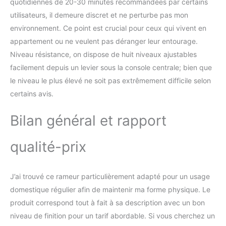
cardio qui sollicite l’ensemble du corps,
quotidiennes de 20-30 minutes recommandées par certains
notamment les bras, les épaules, les jambes
utilisateurs, il demeure discret et ne perturbe pas mon
et les fessiers. Que vous soyez débutant ou
environnement. Ce point est crucial pour ceux qui vivent en
sportif confirmé, cet appareil de fitness
appartement ou ne veulent pas déranger leur entourage.
répondra à vos besoins et vous aidera à
Niveau résistance, on dispose de huit niveaux ajustables
développer vos muscles, à brûler des calories
et à atteindre facilement vos objectifs. C’est le
facilement depuis un levier sous la console centrale; bien que
choix idéal pour s’entraîner chez soi.
le niveau le plus élevé ne soit pas extrêmement difficile selon
certains avis.
Bilan général et rapport
qualité-prix
J’ai trouvé ce rameur particulièrement adapté pour un usage
domestique régulier afin de maintenir ma forme physique. Le
produit correspond tout à fait à sa description avec un bon
niveau de finition pour un tarif abordable. Si vous cherchez un