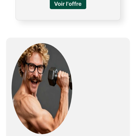
haut de gamme, ce rameur appartement
garantit une expérience de rame fluide, facile
et sans glissement. Qualité garantie. Le
rameur NOVONOVA pour salle de sport à
domicile possède une structure stable et
supporte une charge maximale de 120 kg,
répondant ainsi aux besoins de la plupart des
utilisateurs. Profitez d'un entraînement
optimal avec ce rameur.
RÉSISTANCE
MAGNÉTIQUE: Système de résistance
magnétique fluide et silencieux pour un
exercice sans à-coups. Rameurs doté de 16
niveaux de résistance réglables et d'une
résistance magnétique, répondant ainsi
parfaitement à vos besoins d'entraînement.
Les niveaux de résistance équilibrés
optimisent vos séances et contribuent à
prévenir les blessures sportives. Ce rameur
d'intérieur utilise un système de résistance
magnétique pour une expérience de rame
fluide et silencieuse, vous permettant de
profiter d'un entraînement complet dans un