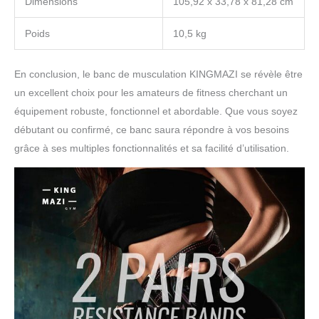
Dimensions
105,92 x 33,78 x 81,28 cm
Poids
10,5 kg
En conclusion, le banc de musculation KINGMAZI se révèle être
un excellent choix pour les amateurs de fitness cherchant un
équipement robuste, fonctionnel et abordable. Que vous soyez
débutant ou confirmé, ce banc saura répondre à vos besoins
grâce à ses multiples fonctionnalités et sa facilité d’utilisation.