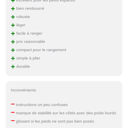
+
excellent pour les petits espaces
+
bien rembourré
+
robuste
+
léger
+
facile à ranger
+
prix raisonnable
+
compact pour le rangement
+
simple à plier
+
durable
Inconvénients
–
instructions un peu confuses
–
manque de stabilité sur les côtés avec des poids lourds
–
glissant si les pieds ne sont pas bien posés