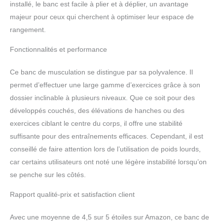
installé, le banc est facile à plier et à déplier, un avantage
comme fixation, les bandes seront l'excellent
majeur pour ceux qui cherchent à optimiser leur espace de
assistant pour vos programmes de fitness ou de
rangement.
perte de poids efficaces, peu importe si vous
êtes un débutant ou un expert, les bandes
Fonctionnalités et performance
répondront à vos besoins.
Ce banc de musculation se distingue par sa polyvalence. Il
permet d’effectuer une large gamme d’exercices grâce à son
dossier inclinable à plusieurs niveaux. Que ce soit pour des
développés couchés, des élévations de hanches ou des
exercices ciblant le centre du corps, il offre une stabilité
suffisante pour des entraînements efficaces. Cependant, il est
conseillé de faire attention lors de l’utilisation de poids lourds,
car certains utilisateurs ont noté une légère instabilité lorsqu’on
se penche sur les côtés.
Rapport qualité-prix et satisfaction client
Avec une moyenne de 4,5 sur 5 étoiles sur Amazon, ce banc de