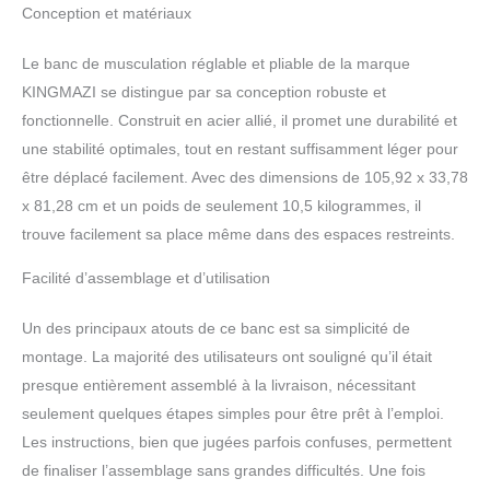
poids vous offre une expérience de fitness sûre
Conception et matériaux
sans aucun souci d'instabilité.
Bancs de
musculation faciles à plier pour la maison : le
Le banc de musculation réglable et pliable de la marque
banc de musculation est presque entièrement
KINGMAZI se distingue par sa conception robuste et
assemblé, vous n'avez besoin que de 2 minutes
pour assembler le tube de support avant et
fonctionnelle. Construit en acier allié, il promet une durabilité et
arrière et les rouleaux en mousse. Il est facile à
une stabilité optimales, tout en restant suffisamment léger pour
plier et vous pouvez le ranger rapidement sous
être déplacé facilement. Avec des dimensions de 105,92 x 33,78
les lits ou dans les placards pour un confort
x 81,28 cm et un poids de seulement 10,5 kilogrammes, il
ultime
Design ergonomique : le banc de
musculation dispose d'un rembourrage en
trouve facilement sa place même dans des espaces restreints.
mousse dense pour une surface douce et
Facilité d’assemblage et d’utilisation
ferme, réduit la fatigue musculaire lorsque vous
faites un entraînement complet du corps, parfait
pour de longues périodes assis ou
Un des principaux atouts de ce banc est sa simplicité de
d'entraînement sur votre poitrine, vos épaules,
montage. La majorité des utilisateurs ont souligné qu’il était
votre dos, vos abdominaux, etc Banc
presque entièrement assemblé à la livraison, nécessitant
d'entraînement réglable : notre banc
seulement quelques étapes simples pour être prêt à l’emploi.
d'entraînement réglable est conçu avec 6
Les instructions, bien que jugées parfois confuses, permettent
réglages du dossier et 4 réglages du siège.
2 paires de bandes de résistance – Vous
de finaliser l’assemblage sans grandes difficultés. Une fois
recevrez également 2 bandes de résistance