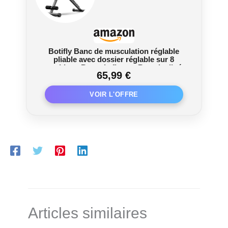
Botifly Banc de musculation réglable
pliable avec dossier réglable sur 8
positions Banc de fitness Banc incliné
65,99 €
pour un entraînement complet du corps
Capacité de poids de 660 lbs
Articles similaires