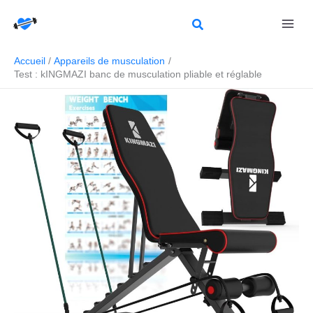
Aller
Rechercher
au
contenu
Accueil
Appareils de musculation
Test : kINGMAZI banc de musculation pliable et réglable