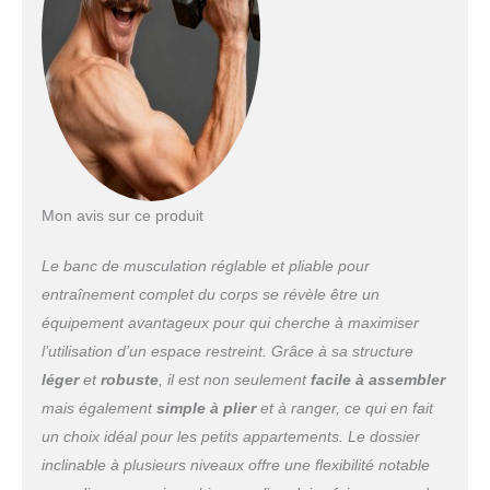
plier et vous pouvez le ranger rapidement sous
les lits ou dans les placards pour un confort
ultime
Design ergonomique : le banc de
musculation dispose d'un rembourrage en
mousse dense pour une surface douce et
ferme, réduit la fatigue musculaire lorsque vous
faites un entraînement complet du corps, parfait
pour de longues périodes assis ou
d'entraînement sur votre poitrine, vos épaules,
Mon avis sur ce produit
votre dos, vos abdominaux, etc Banc
d'entraînement réglable : notre banc
Le banc de musculation réglable et pliable pour
d'entraînement réglable est conçu avec 6
entraînement complet du corps se révèle être un
réglages du dossier et 4 réglages du siège.
2 paires de bandes de résistance – Vous
équipement avantageux pour qui cherche à maximiser
recevrez également 2 bandes de résistance
l’utilisation d’un espace restreint. Grâce à sa structure
comme fixation, les bandes seront l'excellent
léger
et
robuste
, il est non seulement
facile à assembler
assistant pour vos programmes de fitness ou de
mais également
simple à plier
et à ranger, ce qui en fait
perte de poids efficaces, peu importe si vous
êtes un débutant ou un expert, les bandes
un choix idéal pour les petits appartements. Le dossier
répondront à vos besoins.
inclinable à plusieurs niveaux offre une flexibilité notable