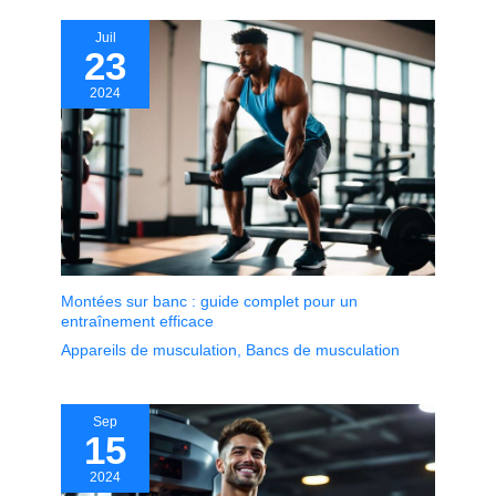
Juil
23
2024
Montées sur banc : guide complet pour un
entraînement efficace
Appareils de musculation
,
Bancs de musculation
Sep
15
2024