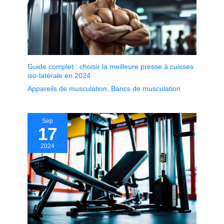
Guide complet : choisir la meilleure presse à cuisses
iso-latérale en 2024
Appareils de musculation
,
Bancs de musculation
Sep
17
2024