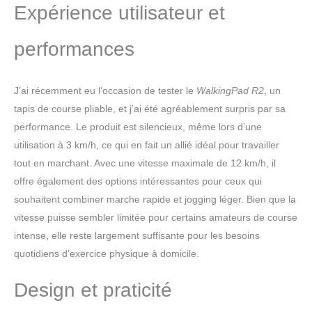
Expérience utilisateur et
les voisins. Ajustez et connaissez vos progrès -
Contrôlez simplement le tapis de course à l'aide
de la télécommande fournie ou de l'application.
performances
Le WalkingPad R2 est équipé d'un écran LED
clair pour voir toutes les données d'exercice en
temps réel, comme la vitesse, la distance, le
J’ai récemment eu l’occasion de tester le
WalkingPad R2
, un
temps et les calories consommées. Faites de
tapis de course pliable, et j’ai été agréablement surpris par sa
l'exercice en toute sécurité - Le WalkingPad R2
performance. Le produit est silencieux, même lors d’une
permet de régler la vitesse entre 0,5 et 12 km/h,
à des intervalles de 0,5 km. Grande surface de
utilisation à 3 km/h, ce qui en fait un allié idéal pour travailler
course de 44 x 120 cm, profil bas à seulement
tout en marchant. Avec une vitesse maximale de 12 km/h, il
70 mm du sol, larges repose-pieds
offre également des options intéressantes pour ceux qui
antidérapants, main courante fiable, tout cela
souhaitent combiner marche rapide et jogging léger. Bien que la
réduit le risque de chute du tapis de course.
vitesse puisse sembler limitée pour certains amateurs de course
Facile à utiliser - Aucun assemblage requis, il
suffit de déplier et brancher le tapis de course
intense, elle reste largement suffisante pour les besoins
pour commencer votre exercice. Poids maximal
quotidiens d’exercice physique à domicile.
de l'utilisateur : 110 kg, panneaux de fibres de
haute densité et système d'amortissement à 4
Design et praticité
couches offrent un entraînement tout en
douceur pour les articulations. WalkingPad R2