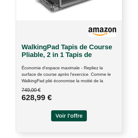
WalkingPad Tapis de Course
Pliable, 2 in 1 Tapis de
Marche avec Grande Aire de
Économie d'espace maximale - Repliez la
Course pour Maison et
surface de course après l'exercice. Comme le
Bureau, Silencieux Tapis
WalkingPad plié économise la moitié de la
Roulant avec Télécommande
longueur, il peut facilement être rangé
749,00 €
APP Écran LED
verticalement ou horizontalement dans
628,99 €
n'importe quel coin de la pièce. Son design
moderne et simple s'intègre parfaitement au
décor de votre maison. Votre solution de cardio
quotidienne - Moteur silencieux et durable de
1,25 CV pour des vitesses allant jusqu'à 12
km/h. Vous pouvez placer le WalkingPad R2