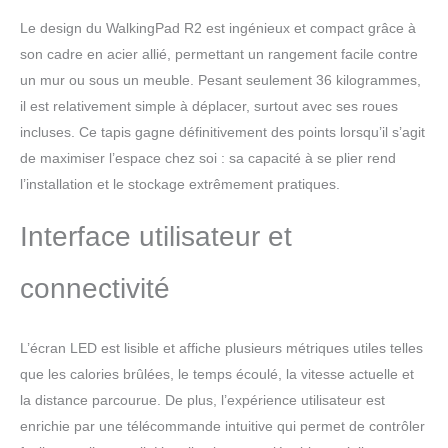
est livré avec une garantie de 12 mois pour tous
Le design du WalkingPad R2 est ingénieux et compact grâce à
les défauts de fabrication, n'hésitez pas à nous
contacter si vous avez des questions.
son cadre en acier allié, permettant un rangement facile contre
un mur ou sous un meuble. Pesant seulement 36 kilogrammes,
il est relativement simple à déplacer, surtout avec ses roues
incluses. Ce tapis gagne définitivement des points lorsqu’il s’agit
de maximiser l’espace chez soi : sa capacité à se plier rend
l’installation et le stockage extrêmement pratiques.
Interface utilisateur et
connectivité
L’écran LED est lisible et affiche plusieurs métriques utiles telles
que les calories brûlées, le temps écoulé, la vitesse actuelle et
la distance parcourue. De plus, l’expérience utilisateur est
enrichie par une télécommande intuitive qui permet de contrôler