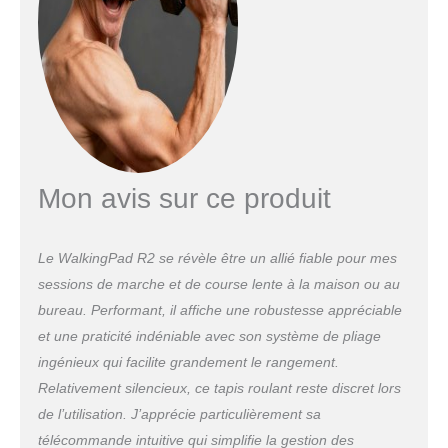
temps et les calories consommées. Faites de
l'exercice en toute sécurité - Le WalkingPad R2
permet de régler la vitesse entre 0,5 et 12 km/h,
à des intervalles de 0,5 km. Grande surface de
course de 44 x 120 cm, profil bas à seulement
70 mm du sol, larges repose-pieds
antidérapants, main courante fiable, tout cela
réduit le risque de chute du tapis de course.
Facile à utiliser - Aucun assemblage requis, il
Mon avis sur ce produit
suffit de déplier et brancher le tapis de course
pour commencer votre exercice. Poids maximal
de l'utilisateur : 110 kg, panneaux de fibres de
Le WalkingPad R2 se révèle être un allié fiable pour mes
haute densité et système d'amortissement à 4
couches offrent un entraînement tout en
sessions de marche et de course lente à la maison ou au
douceur pour les articulations. WalkingPad R2
bureau. Performant, il affiche une robustesse appréciable
est livré avec une garantie de 12 mois pour tous
et une praticité indéniable avec son système de pliage
les défauts de fabrication, n'hésitez pas à nous
ingénieux qui facilite grandement le rangement.
contacter si vous avez des questions.
Relativement silencieux, ce tapis roulant reste discret lors
de l’utilisation. J’apprécie particulièrement sa
télécommande intuitive qui simplifie la gestion des