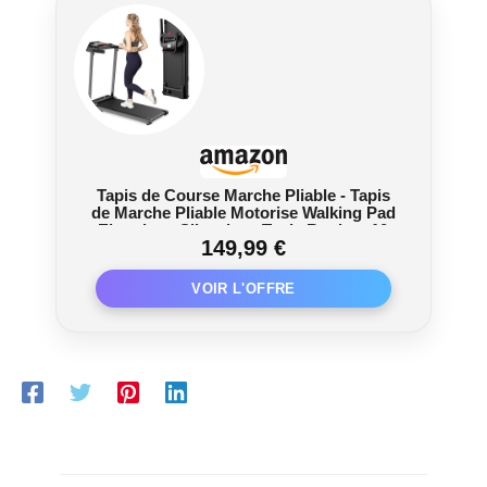
Tapis de Course Marche Pliable - Tapis
de Marche Pliable Motorise Walking Pad
Electrique Silencieux Tapis Roulant 10
149,99 €
km/h Treadmill Compact pour la Maison
et Le Bureau