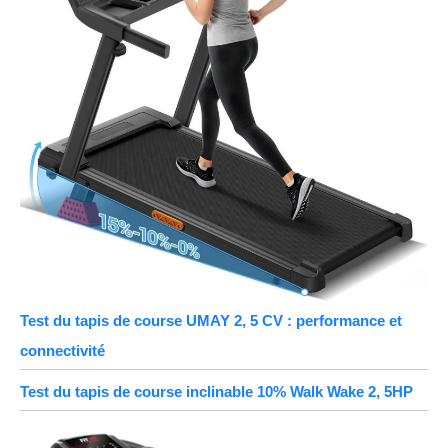
Test du tapis de course UMAY 2, 5 CV : performance et
connectivité
Test du tapis de course inclinable 10% Walk Wake 2, 5HP