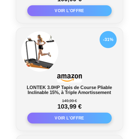
couches offrent un entraînement tout en
douceur pour les articulations. WalkingPad R2
est livré avec une garantie de 12 mois pour tous
les défauts de fabrication, n'hésitez pas à nous
contacter si vous avez des questions.
-31%
LONTEK 3.0HP Tapis de Course Pliable
Inclinable 15%, à Triple Amortissement
149,99 €
103,99 €