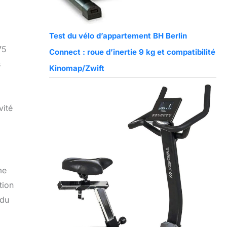
Test du vélo d’appartement BH Berlin
75
Connect : roue d’inertie 9 kg et compatibilité
s
Kinomap/Zwift
vité
me
tion
 du