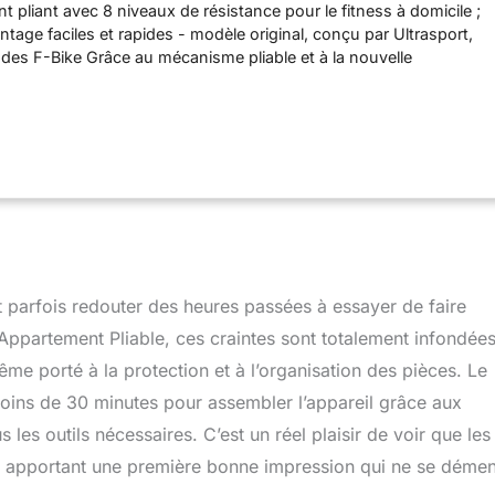
 pliant avec 8 niveaux de résistance pour le fitness à domicile ;
age faciles et rapides - modèle original, conçu par Ultrasport,
des F-Bike Grâce au mécanisme pliable et à la nouvelle
ée, économise encore plus de place Disponible avec ou sans
x. de l'utilisateur env. 100 kg
t parfois redouter des heures passées à essayer de faire
’Appartement Pliable, ces craintes sont totalement infondées
me porté à la protection et à l’organisation des pièces. Le
 moins de 30 minutes pour assembler l’appareil grâce aux
s les outils nécessaires. C’est un réel plaisir de voir que les
té, apportant une première bonne impression qui ne se démen