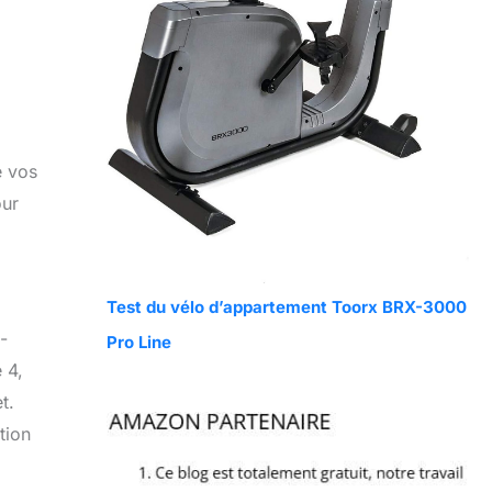
e vos
our
Test du vélo d’appartement Toorx BRX-3000
-
Pro Line
 4,
t.
tion