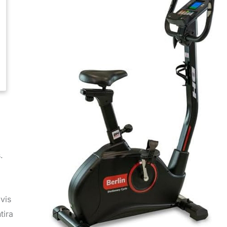
.
 vis
tira