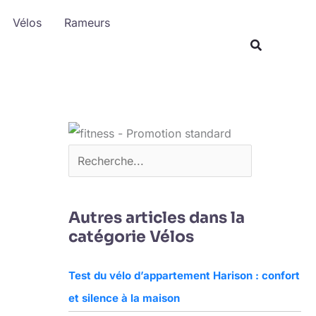
R
Vélos
Rameurs
e
c
h
e
r
c
h
e
r
Autres articles dans la
catégorie Vélos
Test du vélo d’appartement Harison : confort
et silence à la maison