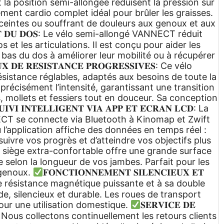
la position semi-allongée réduisent la pression sur
ement cardio complet idéal pour brûler les graisses.
nceintes ou souffrant de douleurs aux genoux et aux
𝐗 𝐄𝐓 𝐃𝐔 𝐃𝐎𝐒: Le vélo semi-allongé VANNECT réduit
 et les articulations. Il est conçu pour aider les
bas du dos à améliorer leur mobilité ou à récupérer
𝐔𝐗 𝐃𝐄 𝐑𝐄́𝐒𝐈𝐒𝐓𝐀𝐍𝐂𝐄 𝐏𝐑𝐎𝐆𝐑𝐄𝐒𝐒𝐈𝐕𝐄𝐒: Ce vélo
sistance réglables, adaptés aux besoins de toute la
récisément l’intensité, garantissant une transition
s, mollets et fessiers tout en douceur. Sa conception
𝐔𝐈𝐕𝐈 𝐈𝐍𝐓𝐄𝐋𝐋𝐈𝐆𝐄𝐍𝐓 𝐕𝐈𝐀 𝐀𝐏𝐏 𝐄𝐓 𝐄́𝐂𝐑𝐀𝐍 𝐋𝐂𝐃: La
CT se connecte via Bluetooth à Kinomap et Zwift
 l’application affiche des données en temps réel :
suivre vos progrès et d’atteindre vos objectifs plus
𝐁𝐋𝐄: Le siège extra-confortable offre une grande surface
ère selon la longueur de vos jambes. Parfait pour les
 genoux.
𝐅𝐎𝐍𝐂𝐓𝐈𝐎𝐍𝐍𝐄𝐌𝐄𝐍𝐓 𝐒𝐈𝐋𝐄𝐍𝐂𝐈𝐄𝐔𝐗 𝐄𝐓
tème de résistance magnétique puissante et à sa double
de, silencieux et durable. Les roues de transport
our une utilisation domestique.
𝐒𝐄𝐑𝐕𝐈𝐂𝐄 𝐃𝐄
s. Nous collectons continuellement les retours clients