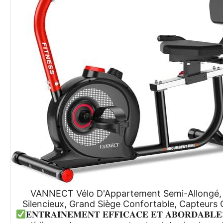
VANNECT Vélo D'Appartement Semi-Allongé, 
Silencieux, Grand Siège Confortable, Capteurs
𝐄𝐍𝐓𝐑𝐀𝐈̂𝐍𝐄𝐌𝐄𝐍𝐓 𝐄𝐅𝐅𝐈𝐂𝐀𝐂𝐄 𝐄𝐓 𝐀𝐁𝐎