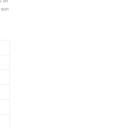
u un
 son