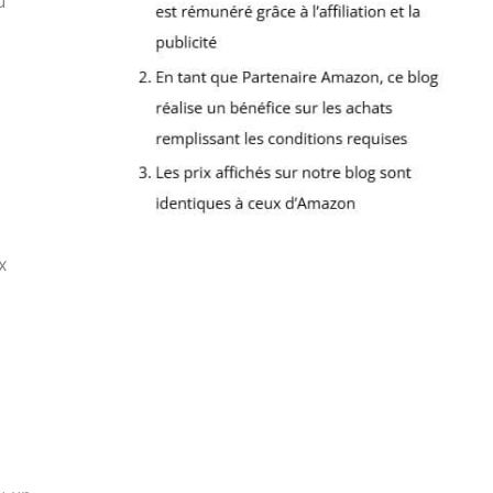
u
x
x