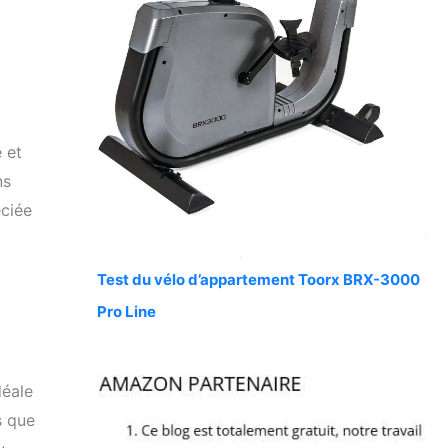
 et
ns
éciée
Test du vélo d’appartement Toorx BRX-3000
Pro Line
déale
s que