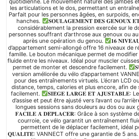
quotidienne. Le mouvement naturel des jambes et 
les articulations et le dos, permettant un entraîn
Parfait pour les personnes âgées, en surpoids, e
hanches.
𝐒𝐎𝐔𝐋𝐀𝐆𝐄𝐌𝐄𝐍𝐓 𝐃𝐄𝐒 𝐆𝐄𝐍𝐎𝐔
considérablement la pression exercée sur le dos
personnes souffrant d’arthrose aux genoux ou au 
après une opération du genou.
𝟏𝟔 𝐍𝐈𝐕𝐄𝐀
d’appartement semi-allongé offre 16 niveaux de ré
famille. Le bouton mécanique permet de modifier p
fluide entre les niveaux. Idéal pour muscler cuisse
permet de monter et descendre facilement.
𝐒
version améliorée du vélo d’appartement VANNE
pour des entraînements virtuels. L’écran LCD ou
distance, temps, calories et plus encore, afin de 
facilement.
𝐒𝐈𝐄̀𝐆𝐄 𝐋𝐀𝐑𝐆𝐄 𝐄𝐓 𝐀𝐉𝐔𝐒𝐓𝐀
d’assise et peut être ajusté vers l’avant ou l’arri
longues sessions sans douleurs au dos ou aux
𝐅𝐀𝐂𝐈𝐋𝐄 𝐀̀ 𝐃𝐄́𝐏𝐋𝐀𝐂𝐄𝐑: Grâce à son sys
courroie, ce vélo garantit un entraînement flui
permettent de le déplacer facilement, idéal p
𝐐𝐔𝐀𝐋𝐈𝐓𝐄́: VANNECT offre une garantie de 5 an