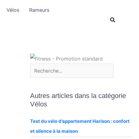
R
Vélos
Rameurs
e
c
h
e
r
c
h
e
r
Autres articles dans la catégorie
Vélos
Test du vélo d’appartement Harison : confort
et silence à la maison