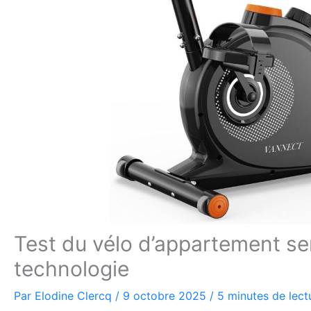
Test du vélo d’appartement se
technologie
Par
Elodine Clercq
/
9 octobre 2025
/
5 minutes de lect