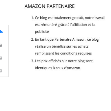
ds
kg
kg
kg