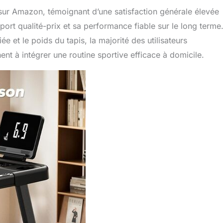
 sur Amazon, témoignant d’une satisfaction générale élevée
pport qualité-prix et sa performance fiable sur le long terme
e et le poids du tapis, la majorité des utilisateurs
t à intégrer une routine sportive efficace à domicile.