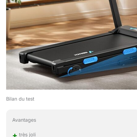
Bilan du test
Avantages
+
très joli