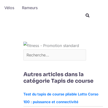
R
Vélos
Rameurs
e
c
h
e
r
c
h
e
r
Autres articles dans la
catégorie Tapis de course
Test du tapis de course pliable Lotto Corso
100 : puissance et connectivité