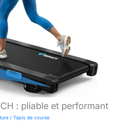
H : pliable et performant
ture
/
Tapis de course