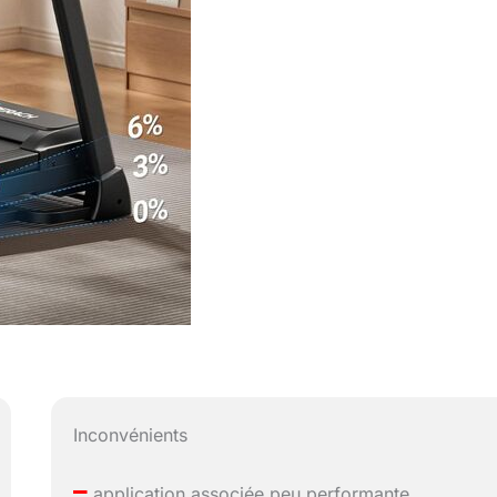
Inconvénients
–
application associée peu performante