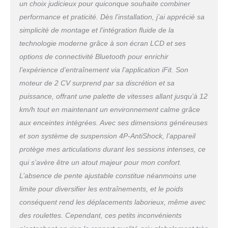
glisser facilement dans n’importe quel recoin.
un choix judicieux pour quiconque souhaite combiner
D’un poids de 20 kg et d’une capacité maximale
performance et praticité. Dès l’installation, j’ai apprécié sa
de charge de 136 kg, il convient à des
simplicité de montage et l’intégration fluide de la
utilisateurs de toutes tailles. 【Aucun montage
technologie moderne grâce à son écran LCD et ses
requis】: ce tapis de course motorisé inclinable
est immédiatement prêt à l'usage. Grâce à ses
options de connectivité Bluetooth pour enrichir
roulettes intégrées, vous pouvez le déplacer
l’expérience d’entraînement via l’application iFit. Son
sans effort vers le bureau, la chambre ou toute
moteur de 2 CV surprend par sa discrétion et sa
autre pièce. Son encombrement réduit permet
puissance, offrant une palette de vitesses allant jusqu’à 12
une installation flexible, même dans un angle,
sans sacrifier d'espace.
km/h tout en maintenant un environnement calme grâce
aux enceintes intégrées. Avec ses dimensions généreuses
et son système de suspension 4P-AntiShock, l’appareil
protège mes articulations durant les sessions intenses, ce
qui s’avère être un atout majeur pour mon confort.
L’absence de pente ajustable constitue néanmoins une
limite pour diversifier les entraînements, et le poids
conséquent rend les déplacements laborieux, même avec
des roulettes. Cependant, ces petits inconvénients