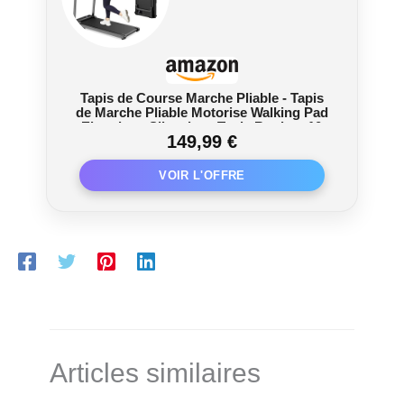
Tapis de Course Marche Pliable - Tapis
de Marche Pliable Motorise Walking Pad
Electrique Silencieux Tapis Roulant 10
149,99 €
km/h Treadmill Compact pour la Maison
et Le Bureau
Articles similaires