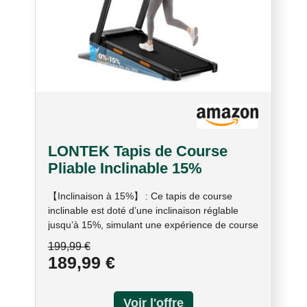
LONTEK Tapis de Course
Pliable Inclinable 15%
【Inclinaison à 15%】 : Ce tapis de course
inclinable est doté d’une inclinaison réglable
jusqu’à 15%, simulant une expérience de course
en montagne réaliste. Il augmente la dépense
199,99 €
calorique de 60 % et améliore la protection des
189,99 €
genoux de 30 %, réduisant ainsi le risque de
blessures. Il renforce également l’endurance
cardiovasculaire de 20 % et permet un