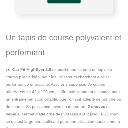
entraînement domestique efficace.
【Amortissement triple 】 : Ce tapis de marche
pliable inclinable utilise une technologie de
bande de roulement composite à 7 couches,
associée à 8 amortisseurs haute performance
intégrés et 2 tapis d’amortissement externes,
Un tapis de course polyvalent et
formant un système d’amortissement complet. Il
absorbe efficacement les forces d’impact et
réduit la sollicitation des articulations, vous
performant
offrant à chaque course la souplesse et
l’élasticité d’un tapis en plastique. 【Amélioration
du moteur ultra-silencieux]】: Ce tapis roulant
Le
Klar Fit Highflyer 2.0
se positionne comme un tapis de
electrique pliable est équipé d’un moteur
course pliable idéal pour les utilisateurs cherchant à allier
brushless de dernière génération. Par rapport
performance et praticité. Avec une
superficie de course
aux moteurs à balais classiques, il offre un
niveau sonore réduit (< 45 décibels), une
généreuse
de 42 x 120 cm, il offre suffisamment d’espace pour
consommation d’énergie plus faible (< 0,5 kWh)
un entraînement confortable, que l’on soit adepte de marche ou
et une durée de vie prolongée de 8 à 10 ans.
de course. Sa puissance, avec un moteur de
2 chevaux-
Profitez d’une utilisation silencieuse,
vapeur
, permet d’atteindre des vitesses allant jusqu’à 12 km/h,
économique et durable. 【Tapis de course
ce qui est largement suffisant pour une utilisation quotidienne à
pliable】: Ce tapis de marche electrique se plie
en un tournemain pour économiser de l’espace.