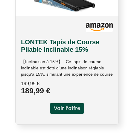
LONTEK Tapis de Course
Pliable Inclinable 15%
【Inclinaison à 15%】 : Ce tapis de course
inclinable est doté d’une inclinaison réglable
jusqu’à 15%, simulant une expérience de course
en montagne réaliste. Il augmente la dépense
199,99 €
calorique de 60 % et améliore la protection des
189,99 €
genoux de 30 %, réduisant ainsi le risque de
blessures. Il renforce également l’endurance
cardiovasculaire de 20 % et permet un
entraînement domestique efficace.
【Amortissement triple 】 : Ce tapis de marche
pliable inclinable utilise une technologie de
bande de roulement composite à 7 couches,