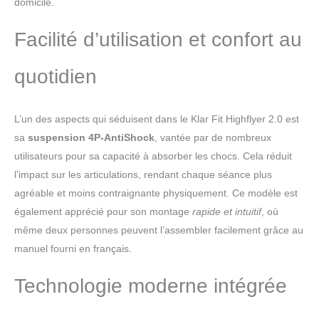
domicile.
Une fois déplié, ses dimensions sont de
115 × 59 × 100 cm, et une fois plié, il ne fait que
Facilité d’utilisation et confort au
12 cm d’épaisseur, ce qui lui permet de se
glisser facilement dans n’importe quel recoin.
quotidien
D’un poids de 20 kg et d’une capacité maximale
de charge de 136 kg, il convient à des
utilisateurs de toutes tailles. 【Aucun montage
requis】: ce tapis de course motorisé inclinable
L’un des aspects qui séduisent dans le Klar Fit Highflyer 2.0 est
est immédiatement prêt à l'usage. Grâce à ses
sa
suspension 4P-AntiShock
, vantée par de nombreux
roulettes intégrées, vous pouvez le déplacer
utilisateurs pour sa capacité à absorber les chocs. Cela réduit
sans effort vers le bureau, la chambre ou toute
l’impact sur les articulations, rendant chaque séance plus
autre pièce. Son encombrement réduit permet
agréable et moins contraignante physiquement. Ce modèle est
une installation flexible, même dans un angle,
sans sacrifier d'espace.
également apprécié pour son montage
rapide et intuitif
, où
même deux personnes peuvent l’assembler facilement grâce au
manuel fourni en français.
Technologie moderne intégrée