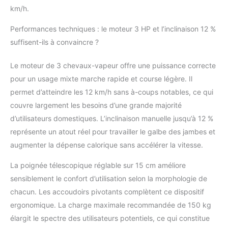
tapis de marche supporte jusqu’à 150 kg.
km/h.
La bande antidérapante à 5 couches
(1000×400 mm) et les 10 amortisseurs en
Performances techniques : le moteur 3 HP et l’inclinaison 12 %
silicone réduisent efficacement les chocs
suffisent-ils à convaincre ?
pour un entraînement fluide, stable et sans
bruit. Un verrou de sécurité permet d’arrêter
Le moteur de 3 chevaux-vapeur offre une puissance correcte
immédiatement le tapis en cas d’urgence.
【Double Affichage LED & Compatibilité
pour un usage mixte marche rapide et course légère. Il
Bluetooth avec Applications】 Les 2 écrans
permet d’atteindre les 12 km/h sans à-coups notables, ce qui
LED haute visibilité affichent en temps réel
couvre largement les besoins d’une grande majorité
la vitesse, le temps, la distance et les
d’utilisateurs domestiques. L’inclinaison manuelle jusqu’à 12 %
calories. Connectez le tapis de course
RUNIMON via Bluetooth aux applications
représente un atout réel pour travailler le galbe des jambes et
FITSHOW pour suivre et partager vos
augmenter la dépense calorique sans accélérer la vitesse.
performances. Profitez de vos films,
musiques ou séances guidées grâce au
La poignée télescopique réglable sur 15 cm améliore
support amovible pour smartphone ou
sensiblement le confort d’utilisation selon la morphologie de
tablette. 【Design Compact et Facile à
chacun. Les accoudoirs pivotants complètent ce dispositif
Ranger】 Aucune installation nécessaire —
ergonomique. La charge maximale recommandée de 150 kg
prêt à l’emploi dès la sortie du carton.
Dimensions pliées : 1250×700×138 mm |
élargit le spectre des utilisateurs potentiels, ce qui constitue
Poids : 30 kg. Ce tapis de marche compact