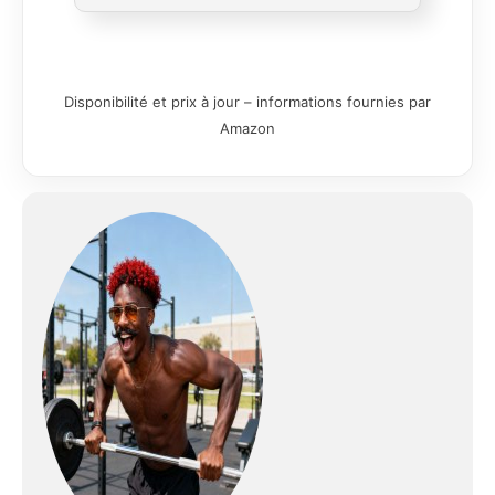
bureau, rééducation et entraînement pour
animaux de compagnie. Ce tapis de
course pliable pour la maison a une
plage de vitesse de 1 à 12 km/h (avec
poignées relevées) ; 1 à 8 km/h (avec
Disponibilité et prix à jour – informations fournies par
poignées abaissées). 【Bureau
Amazon
Détachable, Poignée Réglable et
Accoudoirs Pivotants】 Personnalisez
votre séance sur ce tapis de marche
sous bureau grâce à 3 niveaux de
console réglables et une poignée
ajustable (930–1080 mm) pour s’adapter
à toutes les tailles. Le bureau amovible
(695×280 mm) avec double rainure de
rangement permet de placer un
ordinateur portable, un téléphone ou une
bouteille d’eau. Les accoudoirs pivotants
à 270° sont ergonomiques et
soutiennent vos bras dans n'importe
quelle position pour une expérience
confortable, que vous marchiez ou que