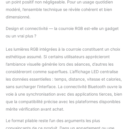
un point positif non négligeable. Pour un usage quotidien
et silencieux est équipé de roulettes avant
modéré, l’ensemble technique se révèle cohérent et bien
pour un déplacement facile et peut être
dimensionné.
rangé sous le lit ou le canapé pour gagner
de la place.
Design et connectivité — la courroie RGB est-elle un gadget
ou un vrai plus ?
Les lumières RGB intégrées à la courroie constituent un choix
esthétique assumé. Si certains utilisateurs apprécieront
l’ambiance visuelle générée lors des séances, d’autres les
considéreront comme superflues. L’affichage LED centralise
les données essentielles : temps, distance, vitesse et calories,
sans surcharger l’interface. La connectivité Bluetooth ouvre la
voie à une synchronisation avec des applications tierces, bien
que la compatibilité précise avec les plateformes disponibles
mérite vérification avant achat.
Le format pliable reste l’un des arguments les plus
convaincants de ce produit. Dans un appartement ou une