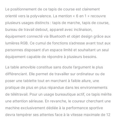
tailles. Le bureau amovible (695×280 mm)
avec double rainure de rangement permet
Le positionnement de ce tapis de course est clairement
de placer un ordinateur portable, un
orienté vers la polyvalence. La mention « 6 en 1 » recouvre
téléphone ou une bouteille d’eau. Les
plusieurs usages distincts : tapis de marche, tapis de course,
accoudoirs pivotants à 270° sont
bureau de travail debout, appareil avec inclinaison,
ergonomiques et soutiennent vos bras
dans n'importe quelle position pour une
équipement connecté via Bluetooth et objet design grâce aux
expérience confortable, que vous marchiez
lumières RGB. Ce cumul de fonctions s’adresse avant tout aux
ou que vous couriez. 【Tapis Pliable avec 3
personnes disposant d’un espace limité et souhaitant un seul
Lumières RGB Interactives】 Ce tapis de
équipement capable de répondre à plusieurs besoins.
course pliable avec lumières LED RGB crée
une ambiance immersive qui réagit à votre
La table amovible constitue sans doute l’argument le plus
vitesse : Bleu (1–4 km/h) pour la marche,
différenciant. Elle permet de travailler sur ordinateur ou de
Violet (5–8 km/h) pour le jogging, Orange
(9–12 km/h) pour la course rapide. Activez
poser une tablette tout en marchant à faible allure, une
ou désactivez les effets lumineux via le
pratique de plus en plus répandue dans les environnements
bouton sur la poignée ou la télécommande.
de télétravail. Pour un usage bureautique actif, ce tapis mérite
Idéal pour un entraînement motivant et
une attention sérieuse. En revanche, le coureur cherchant une
moderne. 【Moteur 3.0HP Puissant et
Système d’Amortissement Multiple】
machine exclusivement dédiée à la performance sportive
Équipé d’un moteur silencieux 3.0 HP, ce
devra tempérer ses attentes face à la vitesse maximale de 12