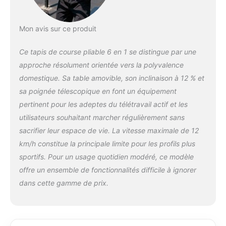
vous couriez. 【Tapis Pliable avec 3
Lumières RGB Interactives】 Ce tapis de
course pliable avec lumières LED RGB
Mon avis sur ce produit
crée une ambiance immersive qui réagit
à votre vitesse : Bleu (1–4 km/h) pour la
Ce tapis de course pliable 6 en 1 se distingue par une
marche, Violet (5–8 km/h) pour le
jogging, Orange (9–12 km/h) pour la
approche résolument orientée vers la polyvalence
course rapide. Activez ou désactivez les
domestique. Sa table amovible, son inclinaison à 12 % et
effets lumineux via le bouton sur la
sa poignée télescopique en font un équipement
poignée ou la télécommande. Idéal pour
pertinent pour les adeptes du télétravail actif et les
un entraînement motivant et moderne.
【Moteur 3.0HP Puissant et Système
utilisateurs souhaitant marcher régulièrement sans
d’Amortissement Multiple】 Équipé d’un
sacrifier leur espace de vie. La vitesse maximale de 12
moteur silencieux 3.0 HP, ce tapis de
km/h constitue la principale limite pour les profils plus
marche supporte jusqu’à 150 kg. La
sportifs. Pour un usage quotidien modéré, ce modèle
bande antidérapante à 5 couches
offre un ensemble de fonctionnalités difficile à ignorer
(1000×400 mm) et les 10 amortisseurs
en silicone réduisent efficacement les
dans cette gamme de prix.
chocs pour un entraînement fluide,
stable et sans bruit. Un verrou de
sécurité permet d’arrêter immédiatement
le tapis en cas d’urgence. 【Double