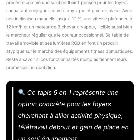
présente comme une solution
6 en 1
pensée pour les foyers
souhaitant conjuguer activité physique et gain de place. Avec
une inclinaison manuelle jusqu’à 12 %, une vitesse plafonnée à
12 km/h et un moteur de 3 chevaux-vapeur, il cible aussi bien
le marcheur régulier que le coureur occasionnel. Sa table de
travail amovible et ses lumières RGB en font un produit
atypique sur le marché des équipements fitness domestiques.
Reste à savoir si ces fonctionnalités multiples tiennent leurs
promesses au quotidien.
Ce tapis 6 en 1 représente une
option concrète pour les foyers
cherchant à allier activité physique,
télétravail debout et gain de place en
un seul équipement.