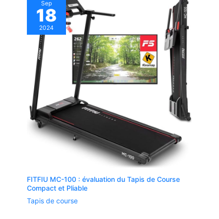
Sep
18
2024
FITFIU MC-100 : évaluation du Tapis de Course
Compact et Pliable
Tapis de course