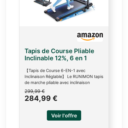
Tapis de Course Pliable
Inclinable 12%, 6 en 1
Tapis de Marche avec
【Tapis de Course 6-EN-1 avec
Table Amovible, Max 12
Inclinaison Réglable】 Le RUNIMON tapis
km/h, 3.0HP, Poignée
de marche pliable avec inclinaison
Télescopique de 15 cm et
manuelle 2%-7%-12%（Remarque : les
299,99 €
Courroie Lumineuse RGB,
valeurs d’inclinaison indiquées en %
284,99 €
Charge Max 150 kg
correspondent à une pente simulée et
diffèrent des valeurs en degrés (°) du
manuel utilisateur.）offre 6 modes
d’entraînement polyvalents : brûlage de
graisses, marche, course, travail de