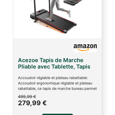
Acezoe Tapis de Marche
Pliable avec Tablette, Tapis
de Course Inclinable 10% et
Accoudoir réglable et plateau rabattable:
Vitesse 12 km/h, Walking Pad
Accoudoir ergonomique réglable et plateau
Moteur 2.5 HP, Écran LED,
rabattable, ce tapis de marche bureau permet
Télécommande, 136KG pour
de marcher en travaillant ou en regardant un
499,99 €
Maison/Bureau
écran; Idéal usage domestique ou
279,99 €
professionnel, alliant confort et polyvalence
2-en-1: marche et course: Colonne rabattue