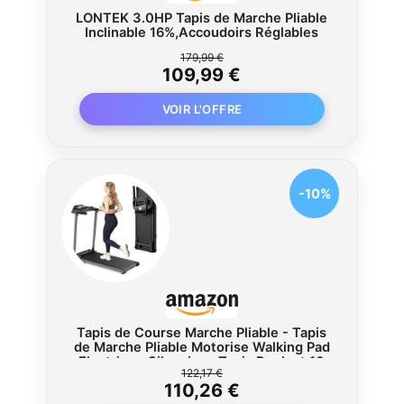
LONTEK 3.0HP Tapis de Marche Pliable
Inclinable 16%,Accoudoirs Réglables
179,99 €
109,99 €
-10%
Tapis de Course Marche Pliable - Tapis
de Marche Pliable Motorise Walking Pad
Electrique Silencieux Tapis Roulant 10
122,17 €
km/h Treadmill Compact pour la Maison
110,26 €
et Le Bureau