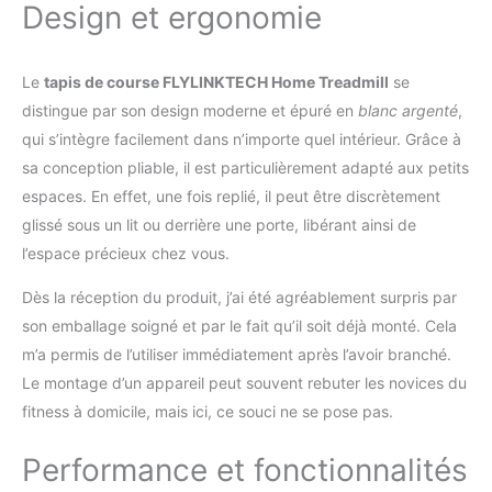
Design et ergonomie
patins caoutchouc, ce tapis incliné réduit
l'impact; Pente réglable 10% simulant la
montée Écran LED avec télécommande
Le
tapis de course FLYLINKTECH Home Treadmill
se
magnétique: Compatible avec applis fitness,
ce mini tapis de marche affiche vitesse,
distingue par son design moderne et épuré en
blanc argenté
,
distance, temps et calories en temps réel;
qui s’intègre facilement dans n’importe quel intérieur. Grâce à
Télécommande magnétique et appli
sa conception pliable, il est particulièrement adapté aux petits
connectée pour contrôle précis Moteur
espaces. En effet, une fois replié, il peut être discrètement
silencieux avec charge 136 kg: Moteur 2,5 CV
inférieur à 45 dB, ce tapis roulant pliable allie
glissé sous un lit ou derrière une porte, libérant ainsi de
discrétion et robustesse; Surface 40x100 cm,
l’espace précieux chez vous.
charge 136 kg: un petit tapis de marche
stable sans dérangement
Dès la réception du produit, j’ai été agréablement surpris par
son emballage soigné et par le fait qu’il soit déjà monté. Cela
m’a permis de l’utiliser immédiatement après l’avoir branché.
Le montage d’un appareil peut souvent rebuter les novices du
fitness à domicile, mais ici, ce souci ne se pose pas.
Performance et fonctionnalités