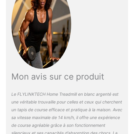
ce mini tapis de marche affiche vitesse,
distance, temps et calories en temps réel;
Télécommande magnétique et appli
connectée pour contrôle précis Moteur
silencieux avec charge 136 kg: Moteur 2,5 CV
inférieur à 45 dB, ce tapis roulant pliable allie
discrétion et robustesse; Surface 40x100 cm,
charge 136 kg: un petit tapis de marche
stable sans dérangement
Mon avis sur ce produit
Le FLYLINKTECH Home Treadmill en blanc argenté est
une véritable trouvaille pour celles et ceux qui cherchent
un tapis de course efficace et pratique à la maison. Avec
sa vitesse maximale de 14 km/h, il offre une expérience
de course agréable grâce à son fonctionnement
silencieux et ses capacités d’absorption des chocs. La