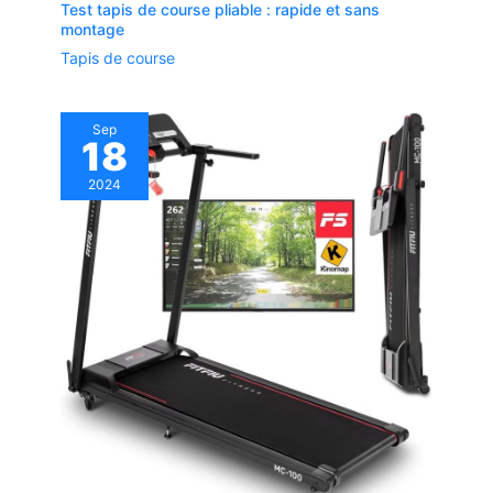
Test tapis de course pliable : rapide et sans
montage
Tapis de course
Sep
18
2024