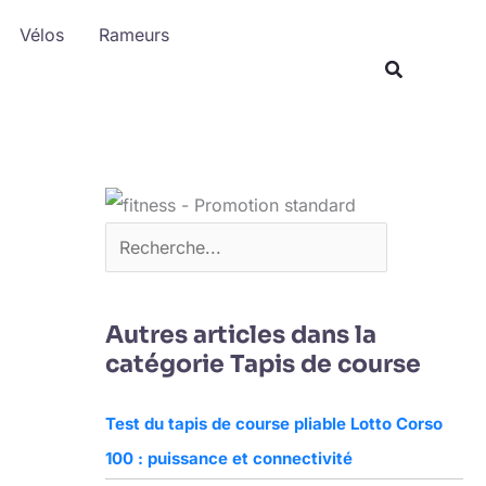
R
Vélos
Rameurs
e
c
h
e
r
c
h
e
r
Autres articles dans la
catégorie Tapis de course
Test du tapis de course pliable Lotto Corso
100 : puissance et connectivité