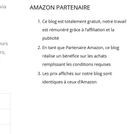
via
eurs
rs,
e