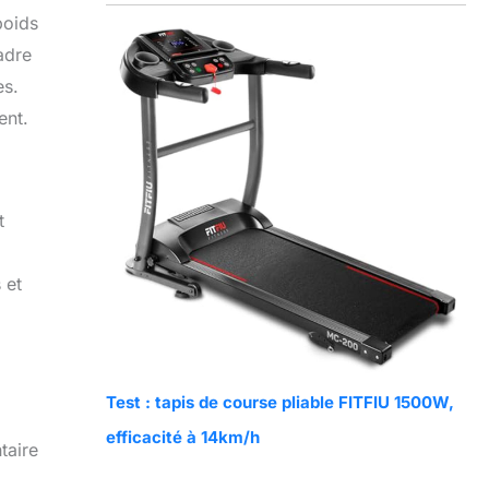
poids
adre
es.
ent.
t
 et
Test : tapis de course pliable FITFIU 1500W,
efficacité à 14km/h
taire