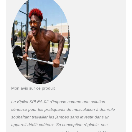
d'extension de jambe est fabriqué en acier
de haute qualité avec un revêtement en
poudre noir qui résiste à l'usure. Il peut
gérer les exercices de jambes les plus
intenses et les plus exigeants, sans
compromettre vos performances
Installation rapide et simple : Profitez d'une
configuration sans tracas avec notre
processus d'installation simple et retirez
facilement l'accessoire pour économiser de
l'espace lorsqu'il n'est pas utilisé. Avec un
système de verrouillage robuste pour une
utilisation sûre et stable
Mon avis sur ce produit
Le Kipika KPLEA-02 s’impose comme une solution
sérieuse pour les pratiquants de musculation à domicile
souhaitant travailler les jambes sans investir dans un
appareil dédié coûteux. Sa conception réglable, ses