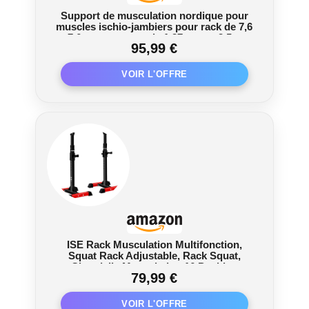
Support de musculation nordique pour
muscles ischio-jambiers pour rack de 7,6
x 7,6 cm avec trou de 1,27 cm ou 2,5 cm
95,99 €
– Fixation réglable de maintien des
jambes avec surface en cuir de qualité
ISE Rack Musculation Multifonction,
Squat Rack Adjustable, Rack Squat,
Chandelle Musculation 16 Position
79,99 €
Hauteur Réglable, Avec Support Barre
Super Stabilité, Fitness à Domicile,
Capacité Elevée 200KG