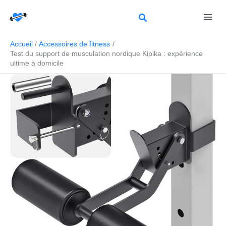
Aller
Rechercher
au
contenu
Accueil
Accessoires de fitness
Test du support de musculation nordique Kipika : expérience
ultime à domicile