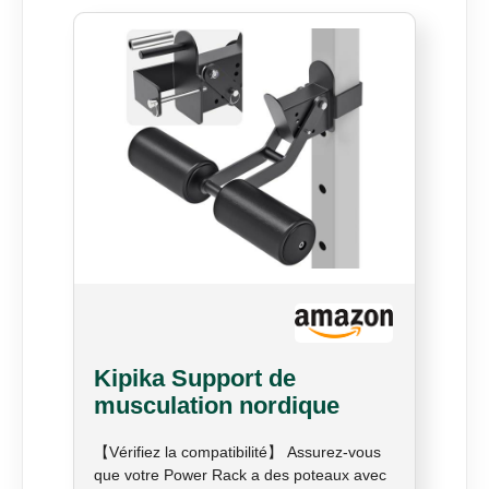
Kipika Support de
musculation nordique
pour squat de 7,6 x 7,6 cm
【Vérifiez la compatibilité】 Assurez-vous
- Fixation réglable de
que votre Power Rack a des poteaux avec
maintien des jambes avec