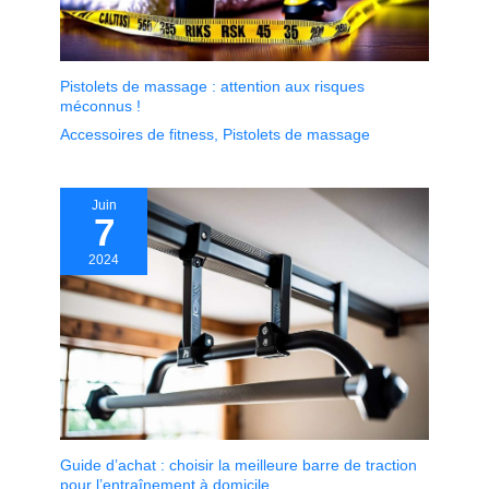
Pistolets de massage : attention aux risques
méconnus !
Accessoires de fitness
,
Pistolets de massage
Juin
7
2024
Guide d’achat : choisir la meilleure barre de traction
pour l’entraînement à domicile