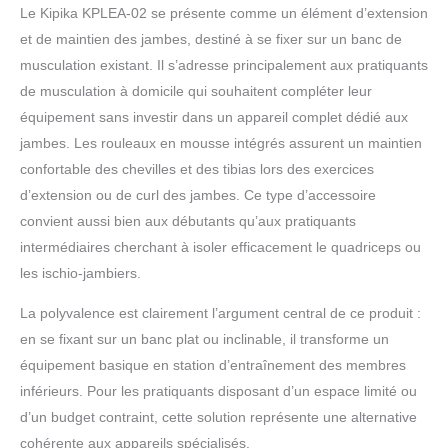
à l'usure. Il peut gérer les exercices de
Le Kipika KPLEA-02 se présente comme un élément d’extension
jambes les plus intenses et les plus exigeants,
et de maintien des jambes, destiné à se fixer sur un banc de
sans compromettre vos performances
musculation existant. Il s’adresse principalement aux pratiquants
Installation rapide et simple : Profitez d'une
de musculation à domicile qui souhaitent compléter leur
configuration sans tracas avec notre
processus d'installation simple et retirez
équipement sans investir dans un appareil complet dédié aux
facilement l'accessoire pour économiser de
jambes. Les rouleaux en mousse intégrés assurent un maintien
l'espace lorsqu'il n'est pas utilisé. Avec un
confortable des chevilles et des tibias lors des exercices
système de verrouillage robuste pour une
d’extension ou de curl des jambes. Ce type d’accessoire
utilisation sûre et stable
convient aussi bien aux débutants qu’aux pratiquants
intermédiaires cherchant à isoler efficacement le quadriceps ou
les ischio-jambiers.
La polyvalence est clairement l’argument central de ce produit :
en se fixant sur un banc plat ou inclinable, il transforme un
équipement basique en station d’entraînement des membres
inférieurs. Pour les pratiquants disposant d’un espace limité ou
d’un budget contraint, cette solution représente une alternative
cohérente aux appareils spécialisés.