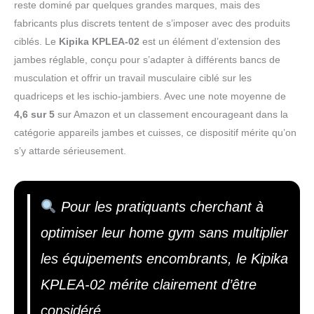
reste dominé par quelques grandes marques, mais des
fabricants plus discrets tentent de s’imposer avec des produits
ciblés. Le
Kipika KPLEA-02
est un élément d’extension des
jambes réglable, conçu pour s’adapter à différents bancs de
musculation et offrir un travail musculaire ciblé sur les
quadriceps et les ischio-jambiers. Avec une note moyenne de
4,6 sur 5
sur Amazon et un classement encourageant dans la
catégorie appareils jambes et cuisses, ce dispositif mérite qu’on
s’y attarde sérieusement.
Pour les pratiquants cherchant à
optimiser leur home gym sans multiplier
les équipements encombrants, le Kipika
KPLEA-02 mérite clairement d’être
considéré.