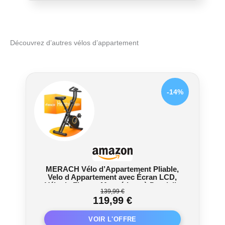
Découvrez d’autres vélos d’appartement
-14%
MERACH Vélo d’Appartement Pliable,
Velo d Appartement avec Écran LCD,
Vélo de Fitness Magnétique à Domicile
139,99 €
avec Coussin Confortable, Gain de
119,99 €
Place, Pour l’Entraînement Cardio,
Capacité Max 136KG