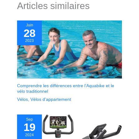
Articles similaires
Juin
28
2023
Comprendre les différences entre l’Aquabike et le
vélo traditionnel
Vélos
,
Vélos d'appartement
Sep
19
2024