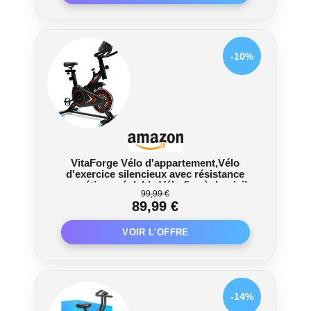
-10%
VitaForge Vélo d'appartement,Vélo
d'exercice silencieux avec résistance
magnétique réglable,Vélo fixe à domicile
99,99 €
avec réglage de hauteur,Entraînement
89,99 €
cardio compact (Noir/Rouge)
-14%