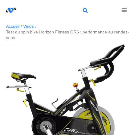
Aller
Rechercher
au
contenu
Accueil
Vélos
Test du spin bike Horizon Fitness GR6 : performance au rendez-
vous