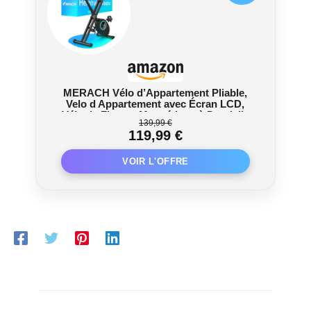
MERACH Vélo d’Appartement Pliable,
Velo d Appartement avec Écran LCD,
Vélo de Fitness Magnétique à Domicile
139,99 €
avec Coussin Confortable, Gain de
119,99 €
Place, Pour l’Entraînement Cardio,
Capacité Max 136KG