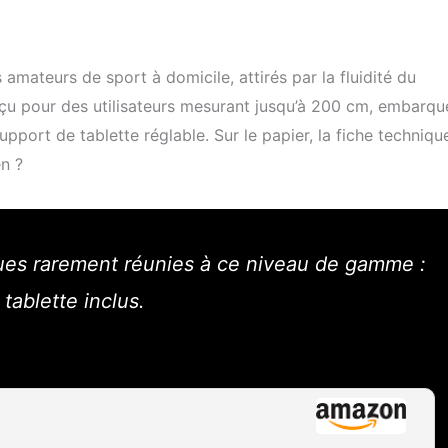
 amateurs de sport à domicile, attirés par la fluidité du
nçu pour des utilisateurs mesurant jusqu’à 200 cm, embarqu
upport de tablette réglable. Sur le papier, la fiche techniqu
en ?
ues rarement réunies à ce niveau de gamme :
tablette inclus.