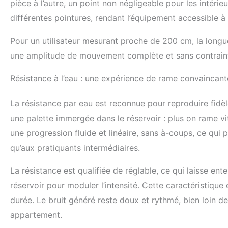
pièce à l’autre, un point non négligeable pour les intérie
durabilité. La
différentes pointures, rendant l’équipement accessible 
expérience d’a
jusqu’à 200 cm
Pour un utilisateur mesurant proche de 200 cm, la longueur
la famille. D
avec une haut
une amplitude de mouvement complète et sans contrainte
utilisateurs j
praticité. Ent
Résistance à l’eau : une expérience de rame convaincant
rameur offre 
compris l'exer
La résistance par eau est reconnue pour reproduire fidè
musculaire de 
de l'endurance
une palette immergée dans le réservoir : plus on rame vi
stabilité du tr
une progression fluide et linéaire, sans à-coups, ce qui 
flexibilité et
qu’aux pratiquants intermédiaires.
d'exercice eff
adaptée à dif
rééducation. 
La résistance est qualifiée de réglable, ce qui laisse ente
est fabriquée
réservoir pour moduler l’intensité. Cette caractéristique 
robuste de cons
durée. Le bruit généré reste doux et rythmé, bien loin d
durée de vie d
rameurs sur l
appartement.
plus grand et