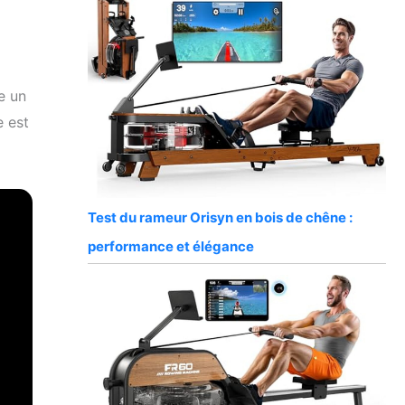
e un
e est
Test du rameur Orisyn en bois de chêne :
performance et élégance