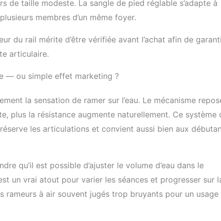
urs de taille modeste. La sangle de pied réglable s’adapte à
 longueur de la piste de 105 cm garantit une
à plusieurs membres d’un même foyer.
viron confortable pour les utilisateurs
, ce qui en fait le choix parfait pour toute
 du rail mérite d’être vérifiée avant l’achat afin de garant
esign ergonomique : spécialement conçu
eur d'assise de 36 cm du sol, adapté aux
 articulaire.
usqu'à 200 cm de hauteur, garantit confort et
raînement complet de fitness : l'utilisation du
e — ou simple effet marketing ?
un entraînement physique complet, y
cice cardiovasculaire, l'entraînement
lement la sensation de ramer sur l’eau. Le mécanisme repos
tout le corps, l'entraînement de la force et
, la coordination et l'entraînement de la
te, plus la résistance augmente naturellement. Ce système 
onc, la perte de graisse, l'amélioration de la
préserve les articulations et convient aussi bien aux débuta
 la relaxation mentale. C'est une méthode
icace et à faible impact pour tout le corps,
férents niveaux de fitness et besoins de
Poignée robuste et durable : notre rameuse
ndre qu’il est possible d’ajuster le volume d’eau dans le
 avec des tubes renforcés et un design
est un vrai atout pour varier les séances et progresser sur l
truction, qui garantit la stabilité et la
es rameurs à air souvent jugés trop bruyants pour un usage
e la machine. Par rapport à d'autres
e marché, notre modèle est non seulement
 plus lourd, mais dispose également d'un