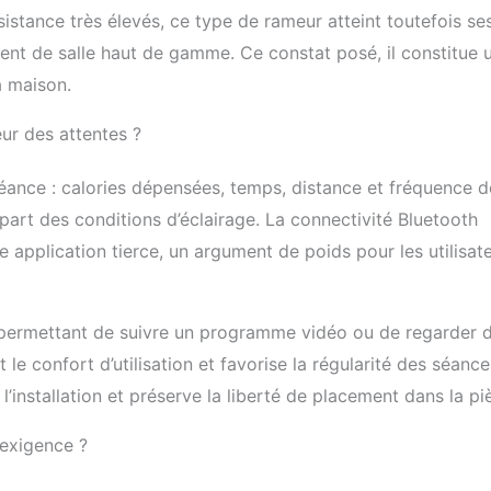
inium qui augmente la durée de vie globale
sistance très élevés, ce type de rameur atteint toutefois se
 surface de glissement pour offrir aux
ment de salle haut de gamme. Ce constat posé, il constitue 
ne expérience d'entraînement plus stable et
arantie complète du service client : La
a maison.
mer VOWVIT FR60 Water Resistance est
e garantie de 2 ans, nous offrons
eur des attentes ?
politique de retour de 30 jours, afin que
 demander un retour ou un échange si vous
séance : calories dépensées, temps, distance et fréquence d
isfait du produit. Assistance client 24
, support technique professionnel,
lupart des conditions d’éclairage. La connectivité Bluetooth
taillées pour l'utilisation et tutoriels vidéo
 application tierce, un argument de poids pour les utilisat
ne utilisation sans soucis.
 permettant de suivre un programme vidéo ou de regarder 
le confort d’utilisation et favorise la régularité des séance
l’installation et préserve la liberté de placement dans la pi
’exigence ?