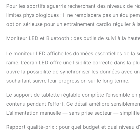
guide en alum
Pour les sportifs aguerris recherchant des niveaux de ré
et améliore la
limites physiologiques : il ne remplacera pas un équipe
utilisateurs u
confortable. G
option sérieuse pour un entraînement cardio régulier à l
machine à ra
livrée avec un
Moniteur LED et Bluetooth : des outils de suivi à la haut
également une 
vous puissiez
Le moniteur LED affiche les données essentielles de la 
n'êtes pas sat
heures sur 24
rame. L’écran LED offre une lisibilité correcte dans la p
instructions dé
ouvre la possibilité de synchroniser les données avec une
garantissent u
souhaitant suivre leur progression sur le long terme.
Le support de tablette réglable complète l’ensemble en
contenu pendant l’effort. Ce détail améliore sensiblement 
L’alimentation manuelle — sans prise secteur — simplifie 
Rapport qualité-prix : pour quel budget et quel niveau d