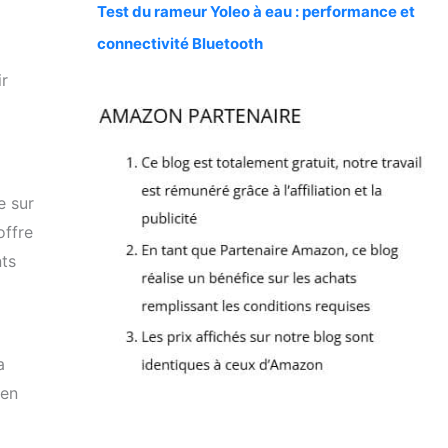
Test du rameur Yoleo à eau : performance et
connectivité Bluetooth
ir
e sur
offre
nts
a
 en